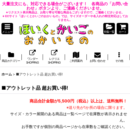
大量注文にも、対応できる場合がございます！ 各商品の「お問い合
わせ」ボタンより、ご連絡くださいませ。
※リクエスト表示商品は、お取り寄せ可能な商品もございますので、ご連絡くださいませ。
※ ECサイト「ほいくとかいごのおかいもの」では、サイズオーダーや名入れの特注対応はしてお
りません。
メニュー
特集一覧
カート
ワンダー
レクリエ
商品カテゴリー
ご利用案内
お問い合わせ
その他
SHOPPING
SHOPPING
ホーム
>
■アウトレット品 超お買い得!
■アウトレット品 超お買い得!
商品合計金額が5,500円（税込）以上は、送料無料！
※送り先が1か所の場合に限ります。
サイズ・カラー展開のある商品は一覧ページで在庫数が表示されませ
ん。
お手数ですが個別の商品ページから在庫数をご確認ください。