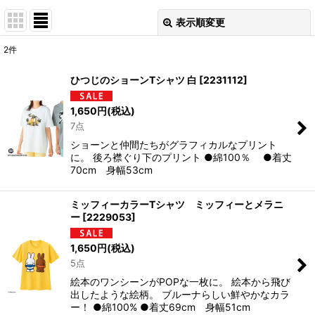
表示順変更
閉じる
2
件
表示数
:
ひつじのショーンTシャツ 白
[
2231112
]
並び順
:
1,650
円
(税込)
7点
絞り込む
ショーンと仲間たちがグラフィカルなプリント
に。 後ろ襟ぐり下のプリント ●綿100％ ●着丈
70cm 身幅53cm
ミッフィーカラーTシャツ ミッフィーとメラニ
ー
[
2229053
]
1,650
円
(税込)
5点
絵本のワンシーンがPOPな一枚に。 絵本から飛び
出したような絵柄。 ブルーナらしい鮮やかなカラ
ー！ ●綿100% ●着丈69cm 身幅51cm