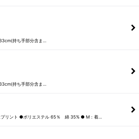
33cm(持ち手部分含ま…
33cm(持ち手部分含ま…
ト ●ポリエステル 65％ 綿 35% ● M：着…