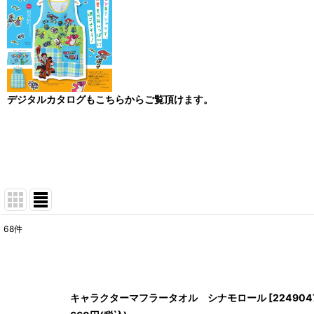
デジタルカタログもこちらからご覧頂けます。
68
件
表示数
:
並び順
:
キャラクターマフラータオル シナモロール
[
224904