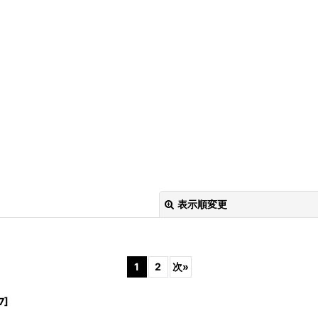
表示順変更
1
2
次
»
7
]