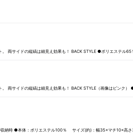
両サイドの縦縞は細見え効果も！ BACK STYLE ●ポリエステル65％
 両サイドの縦縞は細見え効果も！ BACK STYLE（画像はピンク） ●
収納時 ●本体：ポリエステル100％ サイズ(約)：幅35×マチ10×高さ