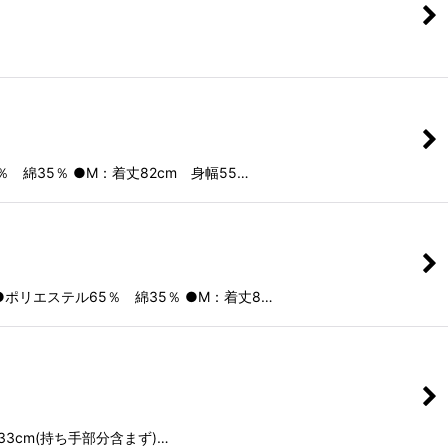
 綿35％ ●M：着丈82cm 身幅55…
ポリエステル65％ 綿35％ ●M：着丈8…
33cm(持ち手部分含まず)…