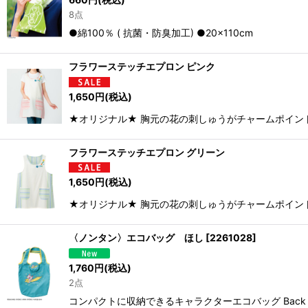
8点
●綿100％ ( 抗菌・防臭加工) ●20×110cm
フラワーステッチエプロン ピンク
1,650
円
(税込)
★オリジナル★ 胸元の花の刺しゅうがチャームポイント。 
フラワーステッチエプロン グリーン
1,650
円
(税込)
★オリジナル★ 胸元の花の刺しゅうがチャームポイント。
〈ノンタン〉エコバッグ ほし
[
2261028
]
1,760
円
(税込)
2点
コンパクトに収納できるキャラクターエコバッグ Back 