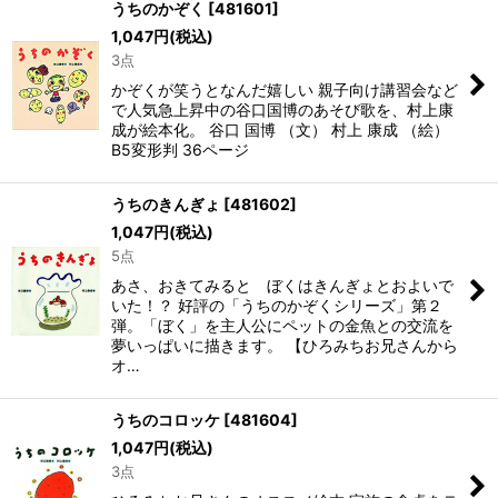
うちのかぞく
[
481601
]
1,047
円
(税込)
3点
かぞくが笑うとなんだ嬉しい 親子向け講習会など
で人気急上昇中の谷口国博のあそび歌を、村上康
成が絵本化。 谷口 国博 （文） 村上 康成 （絵）
B5変形判 36ページ
うちのきんぎょ
[
481602
]
1,047
円
(税込)
5点
あさ、おきてみると ぼくはきんぎょとおよいで
いた！？ 好評の「うちのかぞくシリーズ」第２
弾。「ぼく」を主人公にペットの金魚との交流を
夢いっぱいに描きます。 【ひろみちお兄さんから
オ…
うちのコロッケ
[
481604
]
1,047
円
(税込)
3点