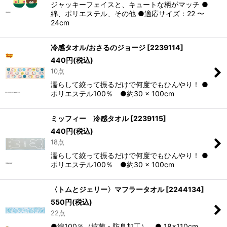
ジャッキーフェイスと、キュートな柄がマッチ ●
綿、ポリエステル、その他 ●適応サイズ：22 〜
24cm
冷感タオル/おさるのジョージ
[
2239114
]
440
円
(税込)
10点
濡らして絞って振るだけで何度でもひんやり！ ●
ポリエステル100％ ●約30 × 100cm
ミッフィー 冷感タオル
[
2239115
]
440
円
(税込)
18点
濡らして絞って振るだけで何度でもひんやり！ ●
ポリエステル100％ ●約30 × 100cm
〈トムとジェリー〉マフラータオル
[
2244134
]
550
円
(税込)
22点
●綿100％（抗菌・防臭加工） ● 18×110cm