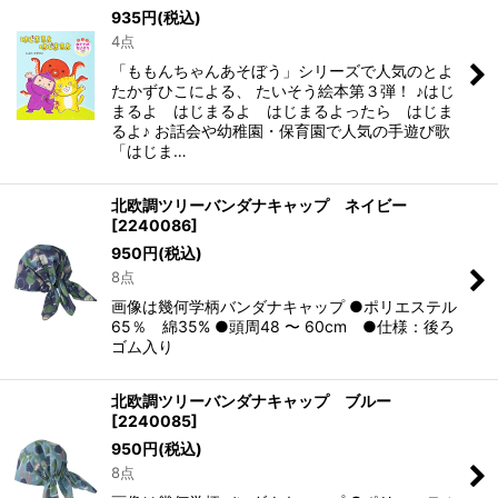
935
円
(税込)
4点
「ももんちゃんあそぼう」シリーズで人気のとよ
たかずひこによる、 たいそう絵本第３弾！ ♪はじ
まるよ はじまるよ はじまるよったら はじま
るよ♪ お話会や幼稚園・保育園で人気の手遊び歌
「はじま…
北欧調ツリーバンダナキャップ ネイビー
[
2240086
]
950
円
(税込)
8点
画像は幾何学柄バンダナキャップ ●ポリエステル
65％ 綿35% ●頭周48 〜 60cm ●仕様：後ろ
ゴム入り
北欧調ツリーバンダナキャップ ブルー
[
2240085
]
950
円
(税込)
8点