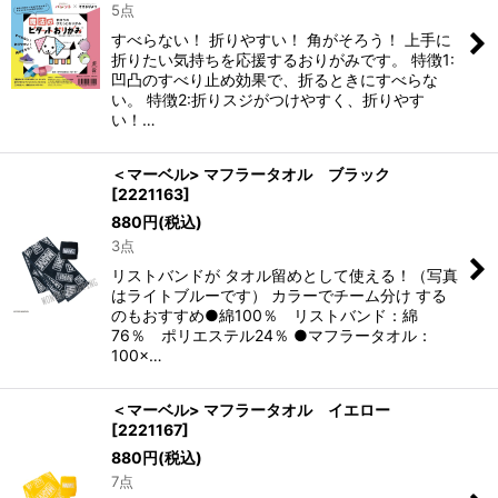
5点
すべらない！ 折りやすい！ 角がそろう！ 上手に
折りたい気持ちを応援するおりがみです。 特徴1:
凹凸のすべり止め効果で、折るときにすべらな
い。 特徴2:折りスジがつけやすく、折りやす
い！…
＜マーベル> マフラータオル ブラック
[
2221163
]
880
円
(税込)
3点
リストバンドが タオル留めとして使える！（写真
はライトブルーです） カラーでチーム分け する
のもおすすめ●綿100％ リストバンド：綿
76％ ポリエステル24％ ●マフラータオル：
100×…
＜マーベル> マフラータオル イエロー
[
2221167
]
880
円
(税込)
7点