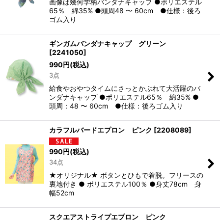
画像は幾何学柄バンダナキャップ ●ポリエステル
65％ 綿35% ●頭周48 〜 60cm ●仕様：後ろ
ゴム入り
ギンガムバンダナキャップ グリーン
[
2241050
]
990
円
(税込)
3点
給食やおやつタイムにさっとかぶれて大活躍のバ
ンダナキャップ ●ポリエステル65％ 綿35% ●
頭周：48 〜 60cm ●仕様：後ろゴム入り
カラフルバードエプロン ピンク
[
2208089
]
990
円
(税込)
34点
★オリジナル★ ボタンとひもで着脱。フリースの
裏地付き ● ポリエステル100％ ●身丈78cm 身
幅52cm
スクエアストライプエプロン ピンク