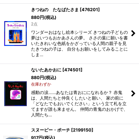
きつねの たなばたさま
[
476201
]
880
円
(税込)
2点
ワンダーおはなし絵本シリーズ きつねの子どもの
夢はいつもおかあさんの夢。 ささの葉に願いを書
いたきれいな色紙をかざっている人間の親子を見
たきつねの子は、 自分もお願いをしてみることに
しま…
ないたあかおに
[
474501
]
880
円
(税込)
在庫わずか
感動の涙……あなたは青おにになれるか？ 赤鬼
は、人間たちと仲良くしたいと願い、 家の前に
「どなたでもおいでください」という立て札を立
てますが誰も来ません。 仲間の青鬼のおかげで、
人間たち…
スヌーピー・ポーチ
[
2199150
]
917
円
(税込)