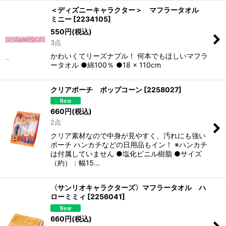
＜ディズニーキャラクター＞ マフラータオル
ミニー
[
2234105
]
550
円
(税込)
3点
かわいくてリーズナブル！ 何本でもほしいマフラ
ータオル ●綿100％ ●18 × 110cm
クリアポーチ ポップコーン
[
2258027
]
660
円
(税込)
2点
クリア素材なので中身が見やすく、汚れにも強い
ポーチ ハンカチなどの日用品もイン！ ※ハンカチ
は付属していません ●塩化ビニル樹脂 ●サイズ
（約）：幅15…
〈サンリオキャラクターズ〉マフラータオル ハ
ローミミィ
[
2256041
]
660
円
(税込)