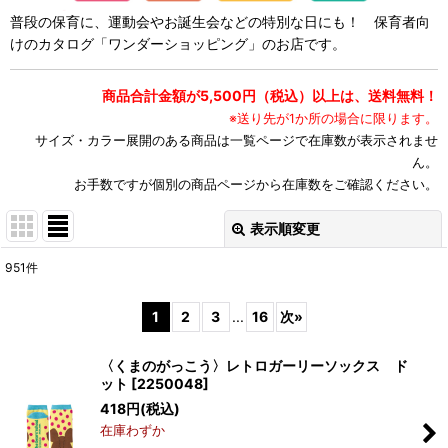
普段の保育に、運動会やお誕生会などの特別な日にも！ 保育者向
けのカタログ「ワンダーショッピング」のお店です。
商品合計金額が5,500円（税込）以上は、送料無料！
※送り先が1か所の場合に限ります。
サイズ・カラー展開のある商品は一覧ページで在庫数が表示されませ
ん。
お手数ですが個別の商品ページから在庫数をご確認ください。
表示順変更
閉じる
951
件
表示数
:
1
2
3
...
16
次
»
並び順
:
〈くまのがっこう〉レトロガーリーソックス ド
ット
[
2250048
]
絞り込む
418
円
(税込)
在庫わずか