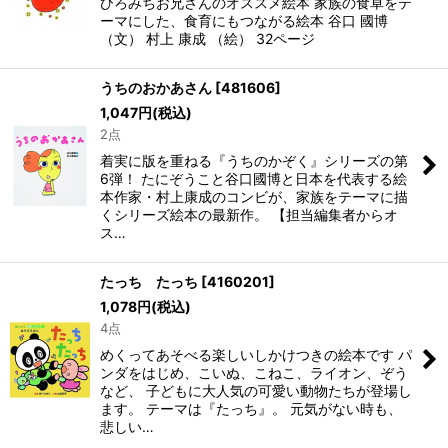
ひろみちお兄さんのオススメ絵本 家族の食卓をテ
ーマにした、食育にもつながる絵本 谷口 國博
（文） 村上 康成 （絵） 32ページ
うちのおかあさん
[
481606
]
1,047
円
(税込)
2点
着実に版を重ねる『うちのかぞく』シリーズの第
6弾！ たにぞうこと谷口國博と日本を代表する絵
本作家・村上康成のコンビが、家族をテーマに描
くシリーズ絵本の最新作。 【担当編集者からオ
ス…
たっち たっち
[
4160201
]
1,078
円
(税込)
4点
めくってあそべる楽しいしかけつきの絵本です パ
ンダをはじめ、こいぬ、こねこ、ライオン、ぞう
など、 子どもに大人気の可愛い動物たちが登場し
ます。 テーマは『たっち』。 元気がない時も、
悲しい…