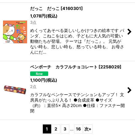
だっこ だっこ
[
4160301
]
1,078
円
(税込)
3点
めくってあそべる楽しいしかけつきの絵本です パ
ンダ、こねこをはじめ、子どもに大人気の可愛い
動物たちが登場。 テーマは『だっこ』。 元気が
ない時も、悲しい時も、怒っている時も、 お母さ
んにだ…
ペンポーチ カラフルチョコレート
[
2258029
]
1,100
円
(税込)
2点
カラフルなペンケースでテンションもアップ！ 文
房具がたっぷり入る！ ●合成皮革 ●サイズ
（約）：直径5× 高さ20cm ●仕様：ファスナー開
閉
1
2
3
...
16
次
»