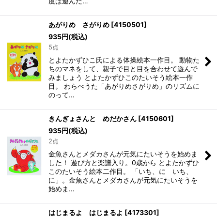
度は遊んだ…
あがりめ さがりめ
[
4150501
]
935
円
(税込)
5点
とよたかずひこ氏による体操絵本一作目。 動物た
ちのマネをして、親子で目と目を合わせて遊んで
みましょう とよたかずひこのたいそう絵本一作
目。 わらべうた「あがりめさがりめ」のリズムに
のって…
きんぎょさんと めだかさん
[
4150601
]
935
円
(税込)
2点
金魚さんとメダカさんが元気にたいそうを始めま
した！ 遊び方と楽譜入り。0歳から とよたかずひ
このたいそう絵本二作目。 「いち、に いち、
に」。金魚さんとメダカさんが元気にたいそうを
始めま…
はじまるよ はじまるよ
[
4173301
]