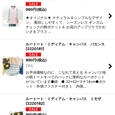
990
円
(税込)
★オリジナル★ ナチュラル＆シンプルなデザイ
ン。 着回ししやすくて、シーズンレス ギンガム
チェックの柄ポケット＆ お花のアップリケでかわ
いさをプラス …
ルートート・ミディアム・キャンバス バカンス
[
2220181
]
990
円
(税込)
29点
お手頃価格なのに、こなれて見える キャンバス地
の柄トートすべてのバッグに便利なルーポケット
がついています●綿 ● 32×42×マチ14cm●ポケ
ット：外側ファスナー付き１ 内側…
ルートート・ミディアム・キャンバス ミモザ
[
2220182
]
990
円
(税込)