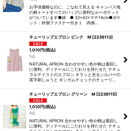
お手頃価格なのに、こなれて見える キャンバス地
の柄トートすべてのバッグに便利なルーポケット
がついています●綿 ● 32×42×マチ14cm●ポケ
ット：外側ファスナー付き１ 内側…
チューリップエプロン ピンク M
[
2236113
]
1,010
円
(税込)
5点
NATURAL APRON 合わせやすい色や柄は着回し
に便利。ディテールにこだわりを持たせた ナチュ
ラルテイストのエプロン キラッと光るシルバーの
英字刺しゅうと ギンガムチェックのチューリ…
チューリップエプロン グリーン M
[
2236115
]
1,010
円
(税込)
4点
NATURAL APRON 合わせやすい色や柄は着回し
に便利。ディテールにこだわりを持たせた ナチュ