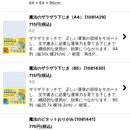
64 × 64 × 96cm
魔法のザラザラ下じき（A4）
[
1081429
]
715
円
(税込)
8点
ザラザラタッチで、正しい運筆の習得をサポート
し、 文字書きに必要な運筆力を育てる下じきで
す。 継続的な使用が、効果につながります。 A4
判（縦30x 横21cm) ／ 材質：再生P…
魔法のザラザラ下じき（B5）
[
1081430
]
715
円
(税込)
8点
ザラザラタッチで、正しい運筆の習得をサポート
し、 文字書きに必要な運筆力を育てる下じきで
す。 継続的な使用が、効果につながります。 B5
判（縦25.7x 横18.2cm) ／ 材質…
魔法のピタットおりがみ
[
1081441
]
770
円
(税込)