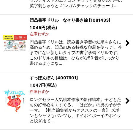
ラルテイストのエプロン キラッと光るシルバーの
英字刺しゅうと ギンガムチェックのチューリ…
凹凸書字ドリル なぞり書き編
[
1081433
]
1,045
円
(税込)
在庫わずか
凹凸書字ドリルは、読み書き学習の効果をさらに
高めるため、凹凸のある特殊な印刷を使っ た、今
までにない新しいタイプの書字学習ドリルです。
このドリルの目標は、ひらがな50 音がしっかり
書けるようにな…
すっぽんぽん
[
4007601
]
1,047
円
(税込)
在庫わずか
ロングセラー人気絵本作家の新作絵本。子どもた
ちの好奇心をくすぐる、「はだか」の男の子がテ
ーマ。 【担当編集者からオススメの一言】 ズボ
ンもシャツもパンツも、ポイポイポーイのポイッ
と脱ぎ捨て…