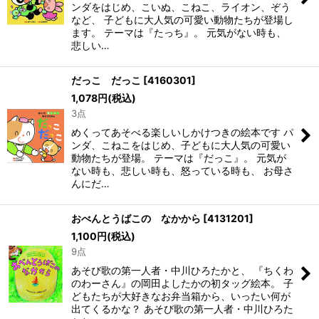
ンダをはじめ、こいぬ、こねこ、ライオン、ぞう
など、 子どもに大人気の可愛い動物たちが登場し
ます。 テーマは『たっち』。 元気がない時も、
悲しい…
だっこ だっこ
[
4160301
]
1,078
円
(税込)
3点
めくってあそべる楽しいしかけつきの絵本です パ
ンダ、こねこをはじめ、子どもに大人気の可愛い
動物たちが登場。 テーマは『だっこ』。 元気が
ない時も、悲しい時も、怒っている時も、 お母さ
んにだ…
おべんとうばこの なかから
[
4131201
]
1,100
円
(税込)
9点
あそび歌の第一人者・中川ひろたかと、 『ちくわ
のわーさん』の岡田よしたかの初タッグ絵本。 子
どもたちが大好きなお弁当箱から、いったい何が
出てくるかな？ あそび歌の第一人者・中川ひろた