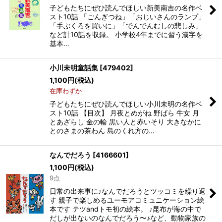
子どもたちにぜひ読んでほしい新美南吉の名作ベ
スト10話 「ごんぎつね」「おじいさんのランプ」
「手ぶくろを買いに」「でんでんむしの悲しみ」
など計10話を収録。 小学校4年までに習う漢字を
基本…
小川未明童話集
[
479402
]
1,100
円
(税込)
在庫わずか
子どもたちにぜひ読んでほしい小川未明の名作ベ
スト10話 【目次】 月夜とめがね 野ばら 牛女 月
とあざらし 金の輪 黒い人と赤いそり 大きなかに
とのさまの茶わん 島のくれ方の…
なんでだろう
[
4166601
]
1,100
円
(税込)
9点
日常の出来事に♪なんでだろうとツッコミを繰り返
す 親子で楽しめるユーモアコミュニケーション絵
本です テツandトモ初の絵本。 ♪昆布が海の中で
だしが出ないのなんでだろう〜♪など、動物家族の