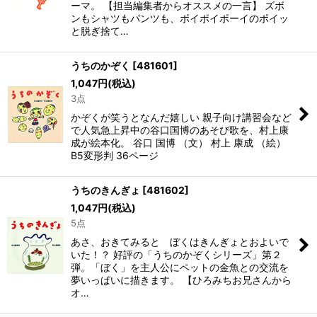
ーマ。 【担当編集者からオススメの一言】 ズボ
ンもシャツもパンツも、ポイポイポーイのポイッ
と脱ぎ捨て…
うちのかぞく
[
481601
]
1,047
円
(税込)
3点
かぞくが笑うとなんだ嬉しい 親子向け講習会など
で人気急上昇中の谷口国博のあそび歌を、村上康
成が絵本化。 谷口 国博 （文） 村上 康成 （絵）
B5変形判 36ページ
うちのきんぎょ
[
481602
]
1,047
円
(税込)
5点
あさ、おきてみると ぼくはきんぎょとおよいで
いた！？ 好評の「うちのかぞくシリーズ」第２
弾。「ぼく」を主人公にペットの金魚との交流を
夢いっぱいに描きます。 【ひろみちお兄さんから
オ…