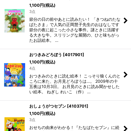
1,100
円
(税込)
3点
節分の日の前やあとに読みたい！ 「きつねのたな
ばたさま」で人気の正岡慧子先生のおはなしです
節分の夜に起こった小さな事件。謎ときに活躍す
る大きな牛。スリリングな展開の、ひと味ちがっ
たお話絵本。 …
おつきみどろぼう
[
4017901
]
1,100
円
(税込)
4点
おつきみのときに読む絵本！ こっそり狼くんのと
ころに来た、お月見どろぼうは…。 2009年の十
五夜は10月3日。 お月見のときに読み聞かせした
い絵本。 ねぎし れいこ （作） …
おしょうがつセブン
[
4103701
]
1,100
円
(税込)
3点
おせちの由来がわかる！『たなばたセブン』に続