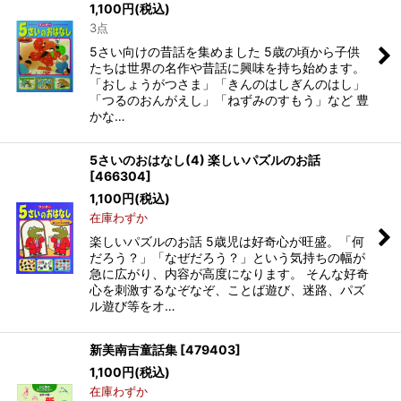
1,100
円
(税込)
3点
5さい向けの昔話を集めました 5歳の頃から子供
たちは世界の名作や昔話に興味を持ち始めます。
「おしょうがつさま」「きんのはしぎんのはし」
「つるのおんがえし」「ねずみのすもう」など 豊
かな…
5さいのおはなし(4) 楽しいパズルのお話
[
466304
]
1,100
円
(税込)
在庫わずか
楽しいパズルのお話 5歳児は好奇心が旺盛。「何
だろう？」「なぜだろう？」という気持ちの幅が
急に広がり、内容が高度になります。 そんな好奇
心を刺激するなぞなぞ、ことば遊び、迷路、パズ
ル遊び等をオ…
新美南吉童話集
[
479403
]
1,100
円
(税込)
在庫わずか