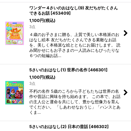
ワンダー 4さいのおはなし(9) 友だちがたくさん
できるお話
[
453409
]
1,100
円
(税込)
3点
４歳のお子さまに贈る、上質で美しい本格派のお
はなし絵本 友だちがたくさんできる素敵なお話
を、美しく本格派な絵とともにお届けします。 読
み聞かせにもお子さまの一人読みにもぴったりな
６つの短編お話…
5さいのおはなし(1) 世界の名作
[
466301
]
1,100
円
(税込)
3点
不朽の名作 5歳のころから子どもたちは世界の名
作や昔話に興味を持ち始めます。 この本で、お話
の主人公と運命を共にして、豊かな想像力を育ん
でください。 「しあわせなおうじ」「ハンスとあ
くま…
5さいのおはなし(2) 日本の昔話
[
466302
]