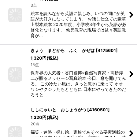
3点
絵本を読みながら英語に親しみ、いつの間にか英
語が大好きになってしまう、 お話し仕立ての豪華
上製本絵本 2020年度、小学校3年生から英語が必
修化となります。 幼児教育の現場では益々英語教
育が…
きょう まどから ふく かぜは
[
4175601
]
1,320
円
(税込)
15点
保育界の人気者・谷口國博×自然写真家・高砂淳
二が贈るメッセージ写真絵本 今日、窓を開けてみ
る。 この冷たい風は、きっと流氷に乗って オオ
ワシやクジラたちとともに 日本にやってきたのだ
ろうと…
ししにゃいと おしょうがつ
[
4160501
]
1,320
円
(税込)
20点
福笑・迷路・探し絵、家族であそべる要素満載の