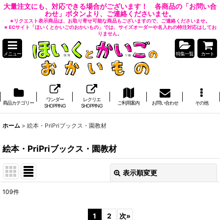
大量注文にも、対応できる場合がございます！ 各商品の「お問い合
わせ」ボタンより、ご連絡くださいませ。
※リクエスト表示商品は、お取り寄せ可能な商品もございますので、ご連絡くださいませ。
※ ECサイト「ほいくとかいごのおかいもの」では、サイズオーダーや名入れの特注対応はしてお
りません。
メニュー
特集一覧
カート
ワンダー
レクリエ
商品カテゴリー
ご利用案内
お問い合わせ
その他
SHOPPING
SHOPPING
ホーム
>
絵本・PriPriブックス・園教材
絵本・PriPriブックス・園教材
表示順変更
閉じる
109
件
表示数
:
1
2
次
»