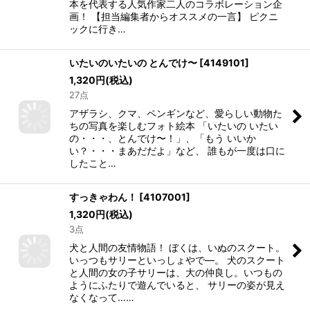
本を代表する人気作家二人のコラボレーション企
画！ 【担当編集者からオススメの一言】 ピクニ
ックに行き…
いたいのいたいの とんでけ〜
[
4149101
]
1,320
円
(税込)
27点
アザラシ、クマ、ペンギンなど、愛らしい動物た
ちの写真を楽しむフォト絵本 「いたいの いたい
の・・・、とんでけ〜！」、「もう いいか
い？・・・まあだだよ」など、 誰もが一度は口に
したこと…
すっきゃわん！
[
4107001
]
1,320
円
(税込)
3点
犬と人間の友情物語！ ぼくは、いぬのスクート。
いっつもサリーといっしょやで―。 犬のスクート
と人間の女の子サリーは、大の仲良し。いつもの
ようにふたりで遊んでいると、 サリーの姿が見え
なくなって……