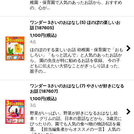
稚園・保育園で人気のあったお話から、おすすめ
の、心が…
ワンダー 3さいのおはなし(5) ほのぼの楽しいお
話
[
187605
]
1,100
円
(税込)
4点
ほのぼのする楽しいお話 幼稚園・保育園で「おも
しろい」「もっと読んで」と人気のあったお話か
ら、 園の先生が特に勧めるお話を収録。 今の子
どもに伝えたい大切なことがぎっしり詰まった、
親子の…
ワンダー 3さいのおはなし(7) やさいが好きになる
お話
[
187607
]
1,100
円
(税込)
3点
野菜がいっぱい、野菜が好きになるおはなし絵
本！ グリムの話、日本の昔話などから、3歳児に
ぴったりの、園でも人気の食べ物の物語6話を厳
選。 【担当編集者からオススメの一言】 人気の