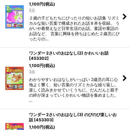
1,100
円
(税込)
2点
２歳の子どもたちにぴったりの短いお話集 リズミ
カルな短い言葉で構成されたお話８本を収録。 う
がいや着替えなど日常生活のお話、童謡や童話の
お話など、 言葉に興味を持ちはじめた２歳児にぴ
ったりの…
ワンダー 2さいのおはなし(2) かわいいお話
[
453302
]
1,100
円
(税込)
3点
わかりやすいおはなしがいっぱい 2歳児の耳に心
地よく響く、短い言葉のリズミカルな繰り返し。
楽しく読みきかせていくうちに、だんだんと親子
の絆が深まっていくかわいい物語を集めました。
…
ワンダー 2さいのおはなし(3) のびのび楽しいお
話
[
453303
]
1,100
円
(税込)