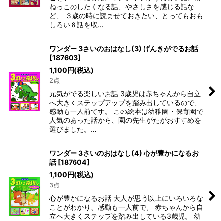
ねっこのしたくなる話、やさしさを感じる話な
ど、 ３歳の時に読ませておきたい、とってもおも
しろい８話を収…
ワンダー 3さいのおはなし(3) げんきがでるお話
[
187603
]
1,100
円
(税込)
2点
元気がでる楽しいお話 3歳児は赤ちゃんから自立
へ大きくステップアップを踏み出しているので、
感動も一人前です。 この絵本は幼稚園・保育園で
人気のあった話から、園の先生がたがおすすめを
選びました。…
ワンダー 3さいのおはなし(4) 心が豊かになるお
話
[
187604
]
1,100
円
(税込)
3点
心が豊かになるお話 大人が思う以上にいろいろな
ことがわかり、感動も一人前で、 赤ちゃんから自
立へ大きくステップを踏み出している3歳児。 幼