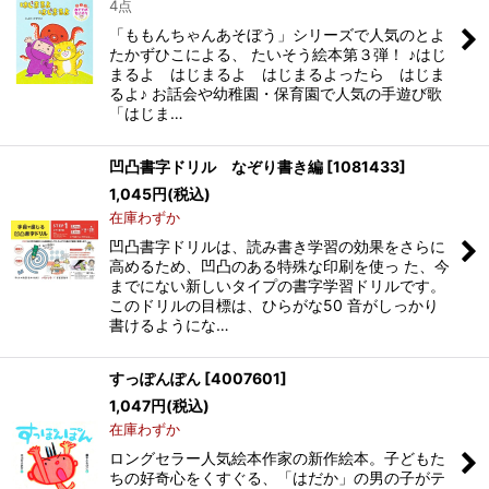
4点
「ももんちゃんあそぼう」シリーズで人気のとよ
たかずひこによる、 たいそう絵本第３弾！ ♪はじ
まるよ はじまるよ はじまるよったら はじま
るよ♪ お話会や幼稚園・保育園で人気の手遊び歌
「はじま…
凹凸書字ドリル なぞり書き編
[
1081433
]
1,045
円
(税込)
在庫わずか
凹凸書字ドリルは、読み書き学習の効果をさらに
高めるため、凹凸のある特殊な印刷を使っ た、今
までにない新しいタイプの書字学習ドリルです。
このドリルの目標は、ひらがな50 音がしっかり
書けるようにな…
すっぽんぽん
[
4007601
]
1,047
円
(税込)
在庫わずか
ロングセラー人気絵本作家の新作絵本。子どもた
ちの好奇心をくすぐる、「はだか」の男の子がテ