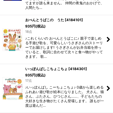
てますが誰も来ません。 仲間の青鬼のおかげで、
人間たち…
おべんとうばこの うた
[
4184101
]
935
円
(税込)
18点
♪これくらいの おべんとうばこに♪ 親子で楽しめ
る手遊び歌を、可愛らしいうさぎさんのストーリ
ーでお届けします! うさぎさんがお弁当箱を持っ
ていると、歌詞に合わせて次々と食べ物がやって
きます。 歌…
いっぽんばしこちょこちょ
[
4184301
]
935
円
(税込)
17点
♪いっぽんばし こーちょこちょ♪ 0歳から楽しめる
ふれあい遊び歌が絵本になりました。 犬さん、猫
さん、ぶたさん、ひつじさん……、子どもたちの
大好きな生き物がたくさん登場します。 誰もが一
度は遊んだ…