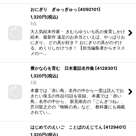
おにぎり ぎゅっぎゅっ
[
4092101
]
1,320
円
(税込)
5点
大人気絵本作家・ きむらゆういち氏の食育しかけ
絵本、最新作 遠足のお弁当といえば、やっぱりお
にぎり。 どの具が好き？ おにぎりの具がのぞけ
る、めくりしかけつき！ 【担当編集者からオスス
メの一…
豊かな心を育む 日本童話名作集
[
4128301
]
1,320
円
(税込)
2点
本書では「赤い鳥」名作の中から一度は読んでお
きたい珠玉の作品10話を収録。 本書では「赤い
鳥」名作の中から、 新見南吉の『ごんぎつね』、
芥川龍之介の『蜘蛛の糸』など、 教科書にも掲載
されてい…
はじめてのえいご ことばのえじてん
[
4129401
]
1,320
円
(税込)