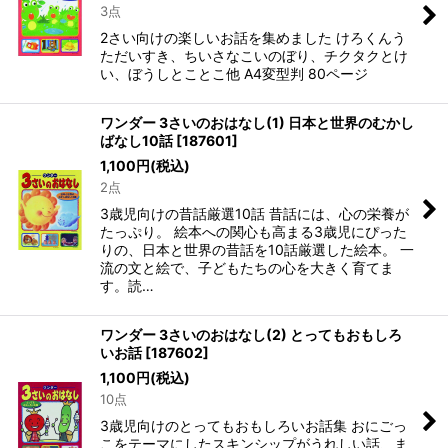
3点
2さい向けの楽しいお話を集めました けろくんう
ただいすき、ちいさなこいのぼり、チクタクとけ
い、ぼうしとことこ他 A4変型判 80ページ
ワンダー 3さいのおはなし(1) 日本と世界のむかし
ばなし10話
[
187601
]
1,100
円
(税込)
2点
3歳児向けの昔話厳選10話 昔話には、心の栄養が
たっぷり。 絵本への関心も高まる3歳児にぴった
りの、日本と世界の昔話を10話厳選した絵本。 一
流の文と絵で、子どもたちの心を大きく育てま
す。読…
ワンダー 3さいのおはなし(2) とってもおもしろ
いお話
[
187602
]
1,100
円
(税込)
10点
3歳児向けのとってもおもしろいお話集 おにごっ
こをテーマにしたスキンシップがうれしい話、ま