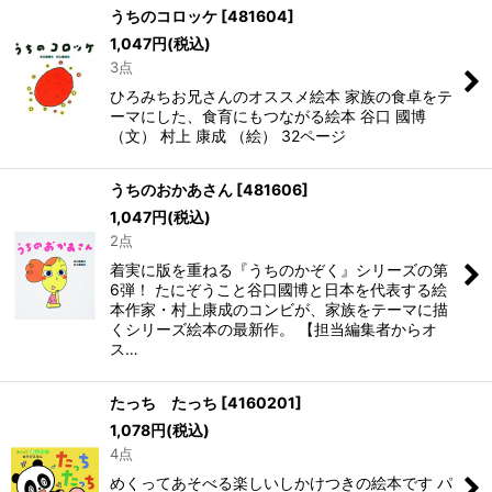
うちのコロッケ
[
481604
]
1,047
円
(税込)
3点
ひろみちお兄さんのオススメ絵本 家族の食卓をテ
ーマにした、食育にもつながる絵本 谷口 國博
（文） 村上 康成 （絵） 32ページ
うちのおかあさん
[
481606
]
1,047
円
(税込)
2点
着実に版を重ねる『うちのかぞく』シリーズの第
6弾！ たにぞうこと谷口國博と日本を代表する絵
本作家・村上康成のコンビが、家族をテーマに描
くシリーズ絵本の最新作。 【担当編集者からオ
ス…
たっち たっち
[
4160201
]
1,078
円
(税込)
4点
めくってあそべる楽しいしかけつきの絵本です パ