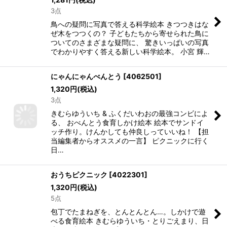
3点
鳥への疑問に写真で答える科学絵本 きつつきはな
ぜ木をつつくの？ 子どもたちから寄せられた鳥に
ついてのさまざまな疑問に、 驚きいっぱいの写真
でわかりやすく答える新しい科学絵本。 小宮 輝…
にゃんにゃんべんとう
[
4062501
]
1,320
円
(税込)
3点
きむらゆういち & ふくだいわおの最強コンビによ
る、 おべんとう食育しかけ絵本 絵本でサンドイ
ッチ作り。けんかしても仲良しっていいね！ 【担
当編集者からオススメの一言】 ピクニックに行く
日…
おうちピクニック
[
4022301
]
1,320
円
(税込)
5点
包丁でたまねぎを、とんとんとん…。しかけで遊
べる食育絵本 きむらゆういち・とりごえまり、日