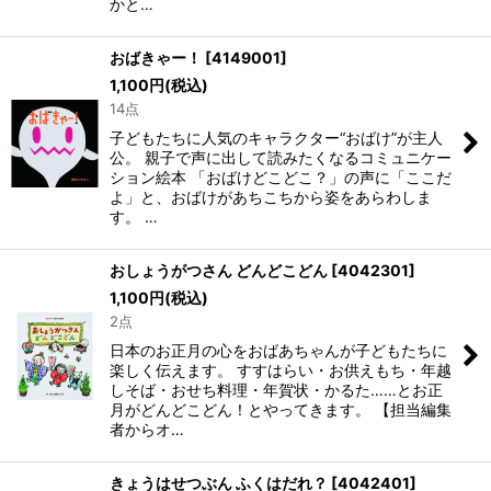
かと…
おばきゃー！
[
4149001
]
1,100
円
(税込)
14点
子どもたちに人気のキャラクター“おばけ”が主人
公。 親子で声に出して読みたくなるコミュニケー
ション絵本 「おばけどこどこ？」の声に「ここだ
よ」と、おばけがあちこちから姿をあらわしま
す。 …
おしょうがつさん どんどこどん
[
4042301
]
1,100
円
(税込)
2点
日本のお正月の心をおばあちゃんが子どもたちに
楽しく伝えます。 すすはらい・お供えもち・年越
しそば・おせち料理・年賀状・かるた……とお正
月がどんどこどん！とやってきます。 【担当編集
者からオ…
きょうはせつぶん ふくはだれ？
[
4042401
]