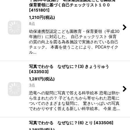
保育要領に基づく自己チェックリスト１００
[
4151801
]
1,210
円
(税込)
8点
幼保連携型認定こども園教育・保育要領（平成30
年施行）に対応した、 自己チェックリスト 保育
の質の向上を図る為各施設で実施されている自己
チェック。 本書を使うことにより、PDCAサイク
ル…
写真でわかる なぜなに？(3) きょうりゅう
[
433503
]
1,281
円
(税込)
3点
恐竜への疑問に写真で答える科学絵本 恐竜は卵か
ら生まれたの？ 子どもたちから寄せられた恐竜に
ついてのさまざまな疑問に、 驚きいっぱいの写真
でわかりやすく答える新しい科学絵本。 今泉 忠…
写真でわかる なぜなに？(6) とり
[
433506
]
1,281
円
(税込)