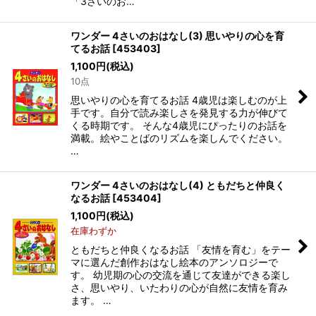
「3さいのお…
ワンダー 4さいのおはなし(3) 思いやりの心を育
てるお話
[
453403
]
1,100
円
(税込)
10点
思いやりの心を育てるお話 4歳児は楽しむのが上
手です。自分で読み楽しさを発見する力が伸びて
くる時期です。 そんな4歳児にぴったりのお話を
満載。絵やことばのリズムを楽しんでください。
…
ワンダー 4さいのおはなし(4) ともだちと仲良く
なるお話
[
453404
]
1,100
円
(税込)
在庫わずか
ともだちと仲良くなるお話 「友情を育む」をテー
マに選んだ創作おはなし絵本のアンソロジーで
す。 幼児期の心の交流を通じて友達ができる楽し
さ、思いやり、いたわりの心が自然に友情を育み
ます。 …