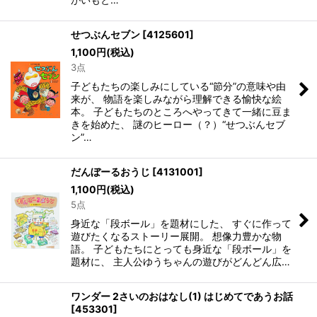
せつぶんセブン
[
4125601
]
1,100
円
(税込)
3点
子どもたちの楽しみにしている“節分”の意味や由
来が、 物語を楽しみながら理解できる愉快な絵
本。 子どもたちのところへやってきて一緒に豆ま
きを始めた、 謎のヒーロー（？）“せつぶんセブ
ン”…
だんぼーるおうじ
[
4131001
]
1,100
円
(税込)
5点
身近な「段ボール」を題材にした、 すぐに作って
遊びたくなるストーリー展開。 想像力豊かな物
語。 子どもたちにとっても身近な「段ボール」を
題材に、 主人公ゆうちゃんの遊びがどんどん広…
ワンダー 2さいのおはなし(1) はじめてであうお話
[
453301
]