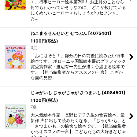
く、行事ヒーロー絵本第2弾！ お正月のことなら
何でもわかっていそうなのに、 どこか抜けている
にくめないヒーロー＜おしょうがつセブン＞。
お…
ねこまるせんせいと せつぶん
[
4075401
]
1,100
円
(税込)
3点
「おにはそと！」節分の日の前後に読みたい行事
絵本です。 ボローニャ国際絵本展のグラフィック
賞受賞作家・渡辺有一先生が描く心温まる絵本で
す。 【担当編集者からオススメの一言】 こざか
な園の見習…
じゃがいも じゃがじゃが さつまいも
[
4084501
]
1,100
円
(税込)
7点
大人気絵本作家・長野ヒデ子先生の食育絵本、最
新作 声に出して読みたくなる、「じゃがいも」と
「さつまいも」の愉快な絵本です。 【担当編集者
からオススメの一言】 こどもたちの大好きなじゃ
がいもと…