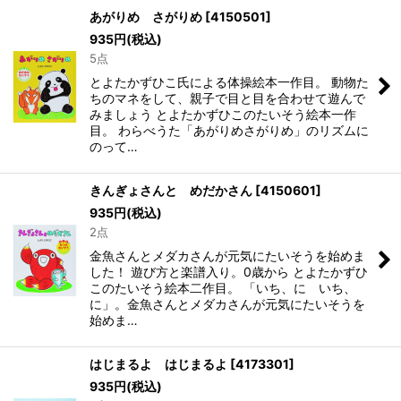
あがりめ さがりめ
[
4150501
]
935
円
(税込)
5点
とよたかずひこ氏による体操絵本一作目。 動物た
ちのマネをして、親子で目と目を合わせて遊んで
みましょう とよたかずひこのたいそう絵本一作
目。 わらべうた「あがりめさがりめ」のリズムに
のって…
きんぎょさんと めだかさん
[
4150601
]
935
円
(税込)
2点
金魚さんとメダカさんが元気にたいそうを始めま
した！ 遊び方と楽譜入り。0歳から とよたかずひ
このたいそう絵本二作目。 「いち、に いち、
に」。金魚さんとメダカさんが元気にたいそうを
始めま…
はじまるよ はじまるよ
[
4173301
]
935
円
(税込)