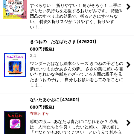
すべらない！ 折りやすい！ 角がそろう！ 上手に
折りたい気持ちを応援するおりがみです。 特徴1:
凹凸のすべり止め効果で、折るときにすべらな
い。 特徴2:折りスジがつけやすく、折りやす
い！…
きつねの たなばたさま
[
476201
]
880
円
(税込)
2点
ワンダーおはなし絵本シリーズ きつねの子どもの
夢はいつもおかあさんの夢。 ささの葉に願いを書
いたきれいな色紙をかざっている人間の親子を見
たきつねの子は、 自分もお願いをしてみることに
しま…
ないたあかおに
[
474501
]
880
円
(税込)
在庫わずか
感動の涙……あなたは青おにになれるか？ 赤鬼
は、人間たちと仲良くしたいと願い、 家の前に
「どなたでもおいでください」という立て札を立