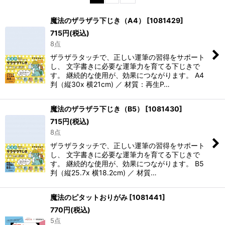
並び順
:
魔法のザラザラ下じき（A4）
[
1081429
]
715
円
(税込)
絞り込む
8点
ザラザラタッチで、正しい運筆の習得をサポート
し、 文字書きに必要な運筆力を育てる下じきで
す。 継続的な使用が、効果につながります。 A4
判（縦30x 横21cm) ／ 材質：再生P…
魔法のザラザラ下じき（B5）
[
1081430
]
715
円
(税込)
8点
ザラザラタッチで、正しい運筆の習得をサポート
し、 文字書きに必要な運筆力を育てる下じきで
す。 継続的な使用が、効果につながります。 B5
判（縦25.7x 横18.2cm) ／ 材質…
魔法のピタットおりがみ
[
1081441
]
770
円
(税込)
5点