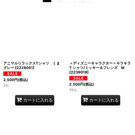
並び順
:
絞り込む
アニマルリラックスTシャツ くま
＜ディズニーキャラクター＞キラキラ
グレー
[
2228051
]
T シャツ/ミッキー＆フレンズ M
[
2239019
]
2,500
円
(税込)
2,500
円
(税込)
3点
39点
カートに入れる
カートに入れる