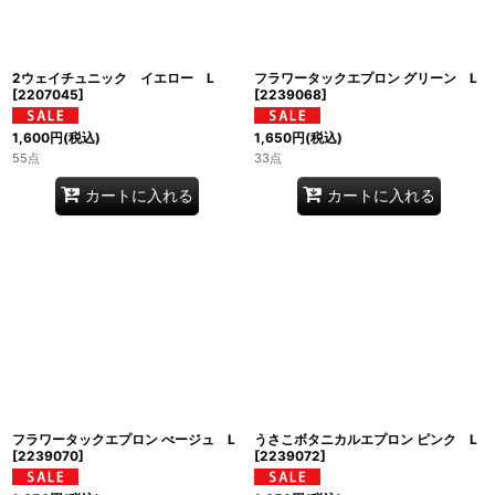
2ウェイチュニック イエロー L
フラワータックエプロン グリーン L
[
2207045
]
[
2239068
]
1,600
円
(税込)
1,650
円
(税込)
55点
33点
カートに入れる
カートに入れる
フラワータックエプロン べージュ L
うさこボタニカルエプロン ピンク L
[
2239070
]
[
2239072
]