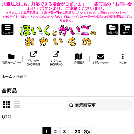
大量注文にも、対応できる場合がございます！ 各商品の「お問い合
わせ」ボタンより、ご連絡くださいませ。
※リクエスト表示商品は、お取り寄せ可能な商品もございますので、ご連絡くださいませ。
※ ECサイト「ほいくとかいごのおかいもの」では、サイズオーダーや名入れの特注対応はしてお
りません。
メニュー
特集一覧
カート
ワンダー
レクリエ
商品カテゴリー
ご利用案内
お問い合わせ
その他
SHOPPING
SHOPPING
ホーム
>
全商品
全商品
表示順変更
閉じる
1,172
件
表示数
:
1
2
3
...
20
次
»