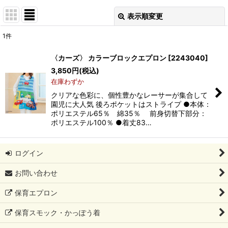
表示順変更
閉じる
1
件
表示数
:
〈カーズ〉 カラーブロックエプロン
[
2243040
]
3,850
円
(税込)
並び順
:
在庫わずか
クリアな色彩に、個性豊かなレーサーが集合して
絞り込む
園児に大人気 後ろポケットはストライプ ●本体：
ポリエステル65％ 綿35％ 前身切替下部分：
ポリエステル100％ ●着丈83…
ログイン
お問い合わせ
保育エプロン
保育スモック・かっぽう着