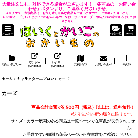
大量注文にも、対応できる場合がございます！ 各商品の「お問い合
わせ」ボタンより、ご連絡くださいませ。
※リクエスト表示商品は、お取り寄せ可能な商品もございますので、ご連絡くださいませ。
※ ECサイト「ほいくとかいごのおかいもの」では、サイズオーダーや名入れの特注対応はしてお
りません。
メニュー
特集一覧
カート
ワンダー
レクリエ
商品カテゴリー
ご利用案内
お問い合わせ
その他
SHOPPING
SHOPPING
ホーム
>
キャラクターエプロン
>
カーズ
カーズ
商品合計金額が5,500円（税込）以上は、送料無料！
※送り先が1か所の場合に限ります。
サイズ・カラー展開のある商品は一覧ページで在庫数が表示されませ
ん。
お手数ですが個別の商品ページから在庫数をご確認ください。