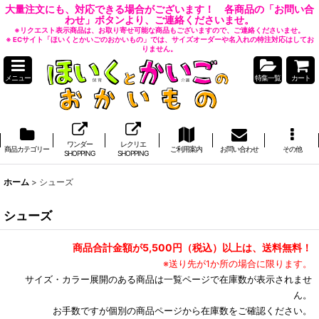
大量注文にも、対応できる場合がございます！ 各商品の「お問い合
わせ」ボタンより、ご連絡くださいませ。
※リクエスト表示商品は、お取り寄せ可能な商品もございますので、ご連絡くださいませ。
※ ECサイト「ほいくとかいごのおかいもの」では、サイズオーダーや名入れの特注対応はしてお
りません。
メニュー
特集一覧
カート
ワンダー
レクリエ
商品カテゴリー
ご利用案内
お問い合わせ
その他
SHOPPING
SHOPPING
ホーム
>
シューズ
シューズ
商品合計金額が5,500円（税込）以上は、送料無料！
※送り先が1か所の場合に限ります。
サイズ・カラー展開のある商品は一覧ページで在庫数が表示されませ
ん。
お手数ですが個別の商品ページから在庫数をご確認ください。