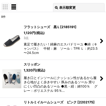
表示順変更
閉じる
8
件
表示数
:
フラットシューズ 黒 L
[
2185191
]
1,120
円
(税込)
並び順
:
3点
素足で履きたい！綿麻のエスパドリーユ ●綿（キ
絞り込む
ャンバス） 中材：麻 ソール：TPR Ｌ：約23.5
〜24.5cm
スリッポン
1,320
円
(税込)
履き口とインソールにクッション性があるから履
き心地がよく歩きやすい 厚みのあるソール 滑り
にくい凹凸のあるソール ●黒・紺：綿100％ グ
レー：ポリエステル 95％…
リトルミイルームシューズ ピンク
[
2202175
]