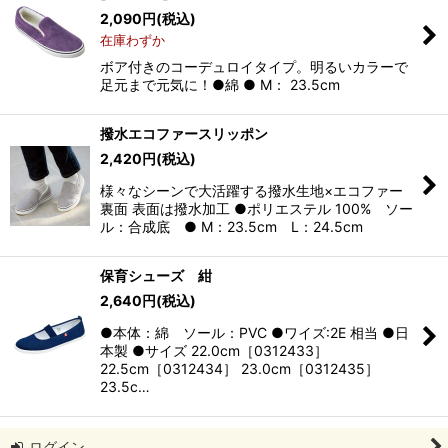
2,090
円
(税込)
在庫わずか
ボア付きのコーデュロイタイプ。明るいカラーで
足元まで元気に！●綿 ● M： 23.5cm
撥水エコファースリッポン
2,420
円
(税込)
様々なシーンで大活躍する撥水生地×エコファー
裏面 表面は撥水加工 ●ポリエステル 100% ソー
ル：合成底 ● M：23.5cm L：24.5cm
保育シューズ 紺
2,640
円
(税込)
●本体：綿 ソール：PVC ●ワイズ:2E 相当 ●日
本製 ●サイズ 22.0cm［0312433］
22.5cm［0312434］ 23.0cm［0312435］
23.5c…
ログイン