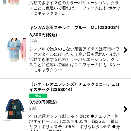
活動できます 3色のカラーバリエーション。クラ
スごとに色違いで着ればユニフォームにも ポケッ
トにキャラクター…
ギンガム水玉スモック ブルー ML
[
2230031
]
3,300
円
(税込)
37点
シンプルで飽きのこない定番アイテムは毎日のワ
ークスタイルにぴったり！寒い日も元気いっぱい
活動できます 3色のカラーバリエーション。クラ
スごとに色違いで着ればユニフォームにも ポケッ
トにキャラクター…
〈レオ・レオニフレンズ〉チェック＆コーデュロ
イスモック
[
2258014
]
3,520
円
(税込)
26点
ベロア調アップリ刺しゅう Back ●チェック・無
地ネイビー：ポリエステル65％ 綿35％ 袖口
リブ：ポリエステル95％ ポリウレタン5％ ●身