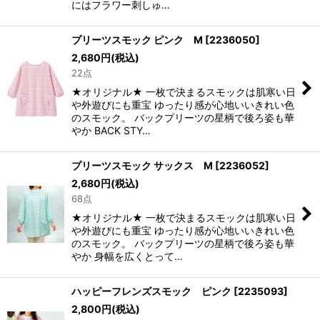
にはフラワー刺しゅ…
プリーツスモック ピンク M
[
2236050
]
2,680
円
(税込)
22点
★オリジナル★ 一枚で決まるスモックは肌寒い日
や外遊びにも重宝 ゆったり感が心地いいきれい色
のスモック。 バックプリーツの星柄で後ろ姿も華
やか BACK STY…
プリーツスモック サックス M
[
2236052
]
2,680
円
(税込)
68点
★オリジナル★ 一枚で決まるスモックは肌寒い日
や外遊びにも重宝 ゆったり感が心地いいきれい色
のスモック。 バックプリーツの星柄で後ろ姿も華
やか 身幅を広くとって…
ハッピーフレンズスモック ピンク
[
2235093
]
2,800
円
(税込)