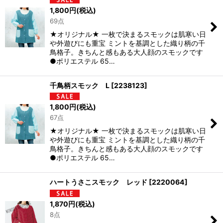
1,800
円
(税込)
69点
★オリジナル★ 一枚で決まるスモックは肌寒い日
や外遊びにも重宝 ミントを基調とした織り柄の千
鳥格子。きちんと感もある大人顔のスモックです
●ポリエステル 65…
千鳥柄スモック L
[
2238123
]
1,800
円
(税込)
67点
★オリジナル★ 一枚で決まるスモックは肌寒い日
や外遊びにも重宝 ミントを基調とした織り柄の千
鳥格子。きちんと感もある大人顔のスモックです
●ポリエステル 65…
ハートうさこスモック レッド
[
2220064
]
1,870
円
(税込)
8点