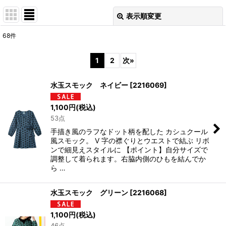
表示順変更
閉じる
68
件
表示数
:
1
2
次
»
並び順
:
水玉スモック ネイビー
[
2216069
]
絞り込む
1,100
円
(税込)
53点
手描き風のラフなドット柄を配した カシュクール
風スモック。 V 字の襟ぐりとウエストで結ぶ リボ
ンで細見えスタイルに 【ポイント】自分サイズで
調整して着られます。右脇内側のひもを結んでか
ら …
水玉スモック グリーン
[
2216068
]
1,100
円
(税込)
46点