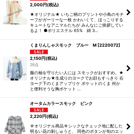
2,000
円
(税込)
★オリジナル★ いちご柄のプリントや小鳥のモチ
ーフがガーリーな一枚 かわいくて、ほっこりする
キュートなアニマルたちが みんなにご挨拶してい
るよ！ ●ポリエステル 65% 綿 3…
くまりんしゃスモック ブルー M
[
2220072
]
2,150
円
(税込)
26点
服の袖を守りたい人には スモックがおすすめ。★
オリジナル★生成りのヨークでお顔もすっきり 右
ヨーク下のくまアップリケ ポケットのくま 何か
と便利そうな胸ポケット …
オータムカラースモック ピンク
2,220
円
(税込)
☆オリジナル商品☆シックなチェック地に配した
明るい花の刺しゅうと、 同色のボタンが旬のエッ