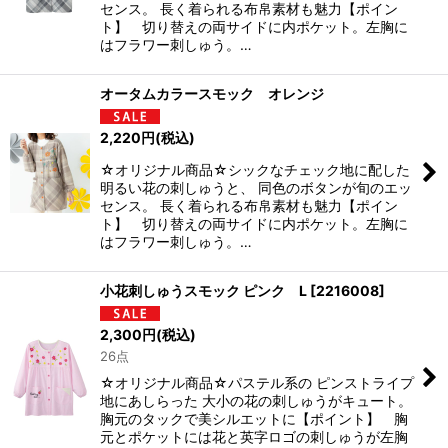
センス。 長く着られる布帛素材も魅力【ポイン
ト】 切り替えの両サイドに内ポケット。左胸に
はフラワー刺しゅう。…
オータムカラースモック オレンジ
2,220
円
(税込)
☆オリジナル商品☆シックなチェック地に配した
明るい花の刺しゅうと、 同色のボタンが旬のエッ
センス。 長く着られる布帛素材も魅力【ポイン
ト】 切り替えの両サイドに内ポケット。左胸に
はフラワー刺しゅう。…
小花刺しゅうスモック ピンク L
[
2216008
]
2,300
円
(税込)
26点
☆オリジナル商品☆パステル系の ピンストライプ
地にあしらった 大小の花の刺しゅうがキュート。
胸元のタックで美シルエットに【ポイント】 胸
元とポケットには花と英字ロゴの刺しゅうが左胸