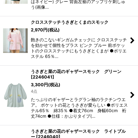
はネイビー) グレー 背面左裾のアップリケ刺しゅ
う(画像…
クロスステッチうさぎとくまのスモック
2,970
円
(税込)
飽きのこないギンガムチェックに クロスステッチ
を効かせて個性をプラス ピンク ブルー 前ポケッ
トのクロスステッチにもうさぎとくまが ●ポリエ
ステル 65％…
うさぎと菜の花のギャザースモック グリーン
[
2246041
]
3,300
円
(税込)
4点
たっぷりのギャザーとラグラン袖のラクチンウエ
ア。 ポケットの花とうさぎが愛らしい ●ポリエス
テル65％ 綿35％ ●着丈76cm 身幅60cm 裄
丈74cm ●仕様：かぶりタイプ(…
うさぎと菜の花のギャザースモック ライトブル
ー
[
2246040
]