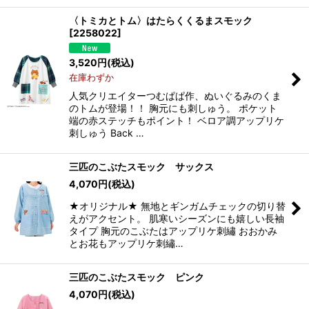
〈トミカとトム〉はたらくくるまスモック
[
2258022
]
3,520
円
(税込)
在庫わずか
人気クリエイターつむぱぱ作、ぬいぐるみのくま
のトムが登場！！ 胸元にも刺しゅう。 ポケット
端の赤ステッチもポイント！ ベロア調アップリケ
刺しゅう Back …
三匹のこぶたスモック サックス
4,070
円
(税込)
★オリジナル★ 無地とギンガムチェックの切り替
えがアクセント。 肌寒いシーズンにも嬉しい長袖
タイプ 胸元のこぶたはアップリケ刺繡 おおかみ
とお花もアップリケ刺繡…
三匹のこぶたスモック ピンク
4,070
円
(税込)