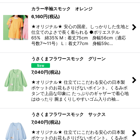
カラー半袖スモック オレンジ
6,160
円
(税込)
★オリジナル★ 安心の国産。しっかりした生地と
仕立てのよさで長く着られる ●ポリエステル
65% 綿35% M：着丈75cm 身幅56cm（適応
号数7〜11号） L：着丈77cm 身幅59c…
うさくまフラワースモック グリーン
7,040
円
(税込)
★オリジナル★ 仕立てにこだわる安心の日本製
ポケットのお花もさりげないポイント。くるみボ
タンで上品な印象に たっぷりのギャザーで着心地
はゆったり 腕まくりしやすいゴム入りの袖…
うさくまフラワースモック サックス
7,040
円
(税込)
★オリジナル★ 仕立てにこだわる安心の日本製
ポケットのお花もさりげないポイント。くるみボ