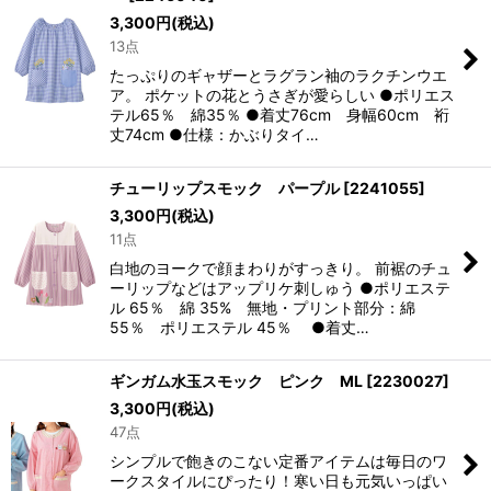
3,300
円
(税込)
13点
たっぷりのギャザーとラグラン袖のラクチンウエ
ア。 ポケットの花とうさぎが愛らしい ●ポリエス
テル65％ 綿35％ ●着丈76cm 身幅60cm 裄
丈74cm ●仕様：かぶりタイ…
チューリップスモック パープル
[
2241055
]
3,300
円
(税込)
11点
白地のヨークで顔まわりがすっきり。 前裾のチュ
ーリップなどはアップリケ刺しゅう ●ポリエステ
ル 65％ 綿 35% 無地・プリント部分：綿
55％ ポリエステル 45％ ●着丈…
ギンガム水玉スモック ピンク ML
[
2230027
]
3,300
円
(税込)
47点
シンプルで飽きのこない定番アイテムは毎日のワ
ークスタイルにぴったり！寒い日も元気いっぱい