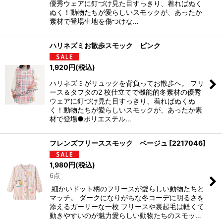
優秀ウェアに釘づけ見た目すっきり、着ればぬく
ぬく！動物たちが愛らしいスモックが、あったか
素材で登場生地を傷つけな…
ハリネズミお散歩スモック ピンク
1,920
円
(税込)
ハリネズミがリュックを背負ってお散歩へ。 フリ
ース＆タフタの2 枚仕立てで機能的冬素材の優秀
ウェアに釘づけ見た目すっきり、着ればぬくぬ
く！動物たちが愛らしいスモックが、あったか素
材で登場●ポリエステル…
フレンズフリーススモック ベージュ
[
2217046
]
1,980
円
(税込)
6点
細かいドット柄のフリースが愛らしい動物たちと
マッチ。 ダークになりがちな冬コーデに明るさを
添えるガーリーな一枚 フリースや裏起毛は軽くて
動きやすいのが魅力愛らしい動物たちのスモッ…