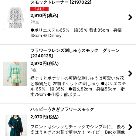
スモックトレーナー
[
2197022
]
2,910
円
(税込)
28点
●ポリエステル65％ 綿35％ 着丈85cm 身幅
48cm © Disney
フラワーフレンズ刺しゅうスモック グリーン
[
2240125
]
2,970
円
(税込)
3点
襟ぐりとポケットの可憐な刺しゅうは可愛いお花
と動物たち 左前ポケットの刺しゅう ●ポリエステ
ル 65％ 綿 35% ●着丈82cm 身幅56cm 裄
丈79cm ●仕様：前ボタ…
ハッピーうさぎフラワースモック
2,970
円
(税込)
フロントはシックなチェックでシンプルに。 後ろ
姿はうさぎとお花で華やか！ ネイビー Back(画像