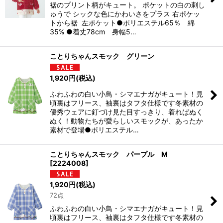
裾のプリント柄がキュート。 ポケットの白の刺し
ゅうで シックな色にかわいさをプラス 右ポケッ
トから裾 左ポケット●ポリエステル65％ 綿
35% ●着丈78cm 身幅5…
ことりちゃんスモック グリーン
1,920
円
(税込)
ふわふわの白い小鳥・シマエナガがキュート！見
頃裏はフリース、袖裏はタフタ仕様です冬素材の
優秀ウェアに釘づけ見た目すっきり、着ればぬく
ぬく！動物たちが愛らしいスモックが、あったか
素材で登場●ポリエステル…
ことりちゃんスモック パープル M
[
2224008
]
1,920
円
(税込)
72点
ふわふわの白い小鳥・シマエナガがキュート！見
頃裏はフリース、袖裏はタフタ仕様です冬素材の