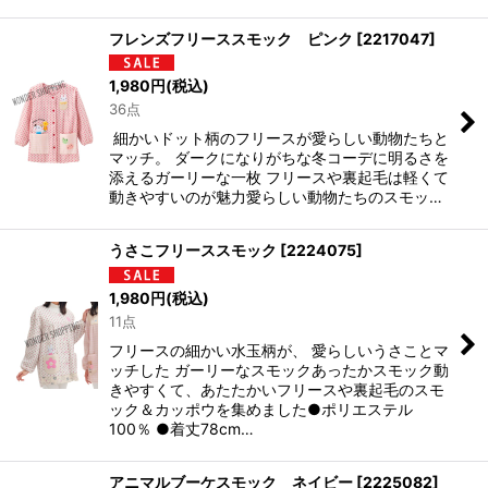
フレンズフリーススモック ピンク
[
2217047
]
1,980
円
(税込)
36点
細かいドット柄のフリースが愛らしい動物たちと
マッチ。 ダークになりがちな冬コーデに明るさを
添えるガーリーな一枚 フリースや裏起毛は軽くて
動きやすいのが魅力愛らしい動物たちのスモッ…
うさこフリーススモック
[
2224075
]
1,980
円
(税込)
11点
フリースの細かい水玉柄が、 愛らしいうさことマ
ッチした ガーリーなスモックあったかスモック動
きやすくて、あたたかいフリースや裏起毛のスモ
ック＆カッポウを集めました●ポリエステル
100％ ●着丈78cm…
アニマルブーケスモック ネイビー
[
2225082
]