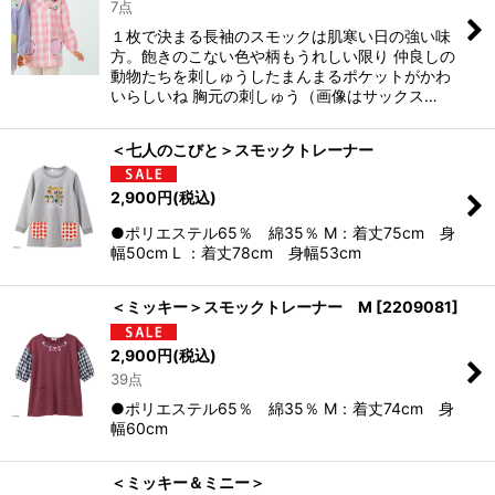
7点
１枚で決まる長袖のスモックは肌寒い日の強い味
方。飽きのこない色や柄もうれしい限り 仲良しの
動物たちを刺しゅうしたまんまるポケットがかわ
いらしいね 胸元の刺しゅう（画像はサックス…
＜七人のこびと＞スモックトレーナー
2,900
円
(税込)
●ポリエステル65％ 綿35％ M：着丈75cm 身
幅50cm L ：着丈78cm 身幅53cm
＜ミッキー＞スモックトレーナー M
[
2209081
]
2,900
円
(税込)
39点
●ポリエステル65％ 綿35％ M：着丈74cm 身
幅60cm
＜ミッキー＆ミニー＞