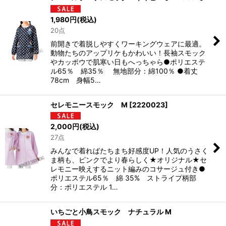
1,980
円
(税込)
20点
前開きで着脱しやすくワーキングウェアに最適。
動物たちのアップリケもかわいい！長袖スモック
やカッポウで肌寒い日もへっちゃら●ポリエステ
ル65％ 綿35％ 無地部分：綿100％ ●着丈
78cm 身幅5…
セレモニースモック M
[
2220023
]
2,000
円
(税込)
27点
みんなで着ればたちまち好感度UP！人気のうさく
ま柄も、ピンクでより春らしく★オリジナル★セ
レモニー映えするニット編みのコサージュ付き●
ポリエステル65％ 綿 35% ストライプ柄部
分：ポリエステル 1…
いちごと小鳥スモック ナチュラル M