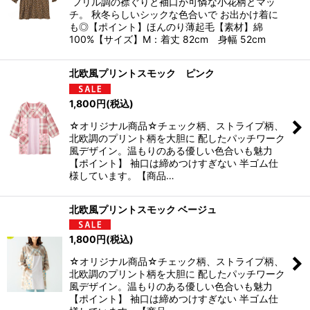
フリル調の襟ぐりと袖口が可憐な小花柄とマッ
チ。 秋冬らしいシックな色合いで お出かけ着に
も◎【ポイント】ほんのり薄起毛【素材】綿
100%【サイズ】M：着丈 82cm 身幅 52cm
北欧風プリントスモック ピンク
1,800
円
(税込)
☆オリジナル商品☆チェック柄、ストライプ柄、
北欧調のプリント柄を大胆に 配したパッチワーク
風デザイン。温もりのある優しい色合いも魅力
【ポイント】 袖口は締めつけすぎない 半ゴム仕
様しています。【商品…
北欧風プリントスモック ベージュ
1,800
円
(税込)
☆オリジナル商品☆チェック柄、ストライプ柄、
北欧調のプリント柄を大胆に 配したパッチワーク
風デザイン。温もりのある優しい色合いも魅力
【ポイント】 袖口は締めつけすぎない 半ゴム仕