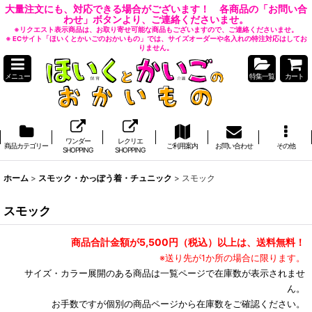
大量注文にも、対応できる場合がございます！ 各商品の「お問い合
わせ」ボタンより、ご連絡くださいませ。
※リクエスト表示商品は、お取り寄せ可能な商品もございますので、ご連絡くださいませ。
※ ECサイト「ほいくとかいごのおかいもの」では、サイズオーダーや名入れの特注対応はしてお
りません。
メニュー
特集一覧
カート
ワンダー
レクリエ
商品カテゴリー
ご利用案内
お問い合わせ
その他
SHOPPING
SHOPPING
ホーム
>
スモック・かっぽう着・チュニック
>
スモック
スモック
商品合計金額が5,500円（税込）以上は、送料無料！
※送り先が1か所の場合に限ります。
サイズ・カラー展開のある商品は一覧ページで在庫数が表示されませ
ん。
お手数ですが個別の商品ページから在庫数をご確認ください。