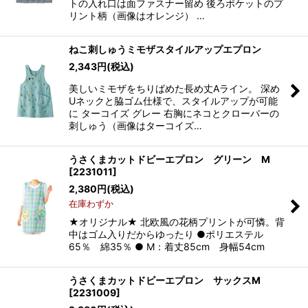
トの入れ口は面ファスナー留め 後ろポケットのプ
リント柄（画像はオレンジ） …
ねこ刺しゅうミモザスタイルアップエプロン
2,343
円
(税込)
美しいミモザをちりばめた長め丈Aライン。 深め
Uネックと脇ゴム仕様で、スタイルアップが可能
に ターコイズ グレー 右胸にネコとクローバーの
刺しゅう（画像はターコイズ…
うさくまカットドビーエプロン グリーン M
[
2231011
]
2,380
円
(税込)
在庫わずか
★オリジナル★ 北欧風の花柄プリントが可憐。背
中はゴム入りだからゆったり ●ポリエステル
65％ 綿35％ ● M：着丈85cm 身幅54cm
うさくまカットドビーエプロン サックスM
[
2231009
]