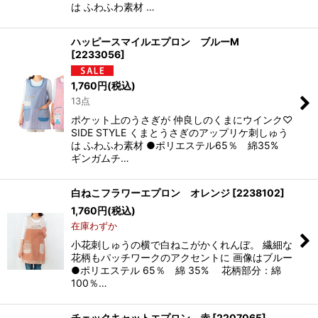
は ふわふわ素材 …
ハッピースマイルエプロン ブルーM
[
2233056
]
1,760
円
(税込)
13点
ポケット上のうさぎが 仲良しのくまにウインク♡
SIDE STYLE くまとうさぎのアップリケ刺しゅう
は ふわふわ素材 ●ポリエステル65％ 綿35%
ギンガムチ…
白ねこフラワーエプロン オレンジ
[
2238102
]
1,760
円
(税込)
在庫わずか
小花刺しゅうの横で白ねこがかくれんぼ。 繊細な
花柄もパッチワークのアクセントに 画像はブルー
●ポリエステル 65％ 綿 35% 花柄部分：綿
100％…
チェックキャットエプロン 赤
[
2207065
]