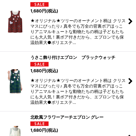
1,680
円
(税込)
★オリジナル★ツリーのオーナメント柄は クリス
マスにぴったり♪ 真冬でも万全の背裏ボアほっこ
りアニマルキュートな動物たちの柄は子どもたち
にも大人気！裏ボア付きだから、エプロンでも保
温効果大●ポリエステ…
うさこ飾り付けエプロン ブラックウォッチ
1,680
円
(税込)
★オリジナル★ツリーのオーナメント柄は クリス
マスにぴったり♪ 真冬でも万全の背裏ボアほっこ
りアニマルキュートな動物たちの柄は子どもたち
にも大人気！裏ボア付きだから、エプロンでも保
温効果大●ポリエステ…
北欧風フラワーアーチエプロン グレー
1,680
円
(税込)