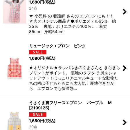
1,680
円
(税込)
24点
☆ 小児科 の 看護師 さんの エプロン にも！！
☆☆オリジナル商品☆●ポリエステル65％ 綿
35％ 裏地：ポリエステル100％L ：着丈
85cm 身幅54cm
ミュージックエプロン ピンク
1,680
円
(税込)
★オリジナル★ラッパふきのくまさんと きらきら
プリントがポイント。 裏地のタフタで 風をシャ
ットアウト！ほっこりアニマルキュートな動物た
ちの柄は子どもたちにも大人気！裏地付きだか
ら、エプロンでも保温効…
うさくま裏フリースエプロン パープル M
[
2199125
]
1,680
円
(税込)
20点