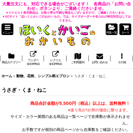
大量注文にも、対応できる場合がございます！ 各商品の「お問い合
わせ」ボタンより、ご連絡くださいませ。
※リクエスト表示商品は、お取り寄せ可能な商品もございますので、ご連絡くださいませ。
※ ECサイト「ほいくとかいごのおかいもの」では、サイズオーダーや名入れの特注対応はしてお
りません。
メニュー
特集一覧
カート
ワンダー
レクリエ
商品カテゴリー
ご利用案内
お問い合わせ
その他
SHOPPING
SHOPPING
ホーム
>
動物、花柄、シンプル柄エプロン
>
うさぎ・くま・ねこ
うさぎ・くま・ねこ
商品合計金額が5,500円（税込）以上は、送料無料！
※送り先が1か所の場合に限ります。
サイズ・カラー展開のある商品は一覧ページで在庫数が表示されませ
ん。
お手数ですが個別の商品ページから在庫数をご確認ください。