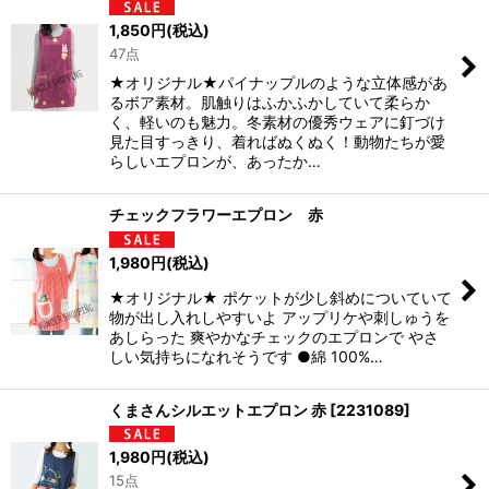
1,850
円
(税込)
47点
★オリジナル★パイナップルのような立体感があ
るボア素材。肌触りはふかふかしていて柔らか
く、軽いのも魅力。冬素材の優秀ウェアに釘づけ
見た目すっきり、着ればぬくぬく！動物たちが愛
らしいエプロンが、あったか…
チェックフラワーエプロン 赤
1,980
円
(税込)
★オリジナル★ ポケットが少し斜めについていて
物が出し入れしやすいよ アップリケや刺しゅうを
あしらった 爽やかなチェックのエプロンで やさ
しい気持ちになれそうです ●綿 100%…
くまさんシルエットエプロン 赤
[
2231089
]
1,980
円
(税込)
15点