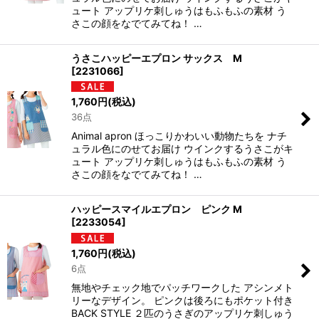
ュート アップリケ刺しゅうはもふもふの素材 う
さこの顔をなでてみてね！ …
うさこハッピーエプロン サックス M
[
2231066
]
1,760
円
(税込)
36点
Animal apron ほっこりかわいい動物たちを ナチ
ュラル色にのせてお届け ウインクするうさこがキ
ュート アップリケ刺しゅうはもふもふの素材 う
さこの顔をなでてみてね！ …
ハッピースマイルエプロン ピンク M
[
2233054
]
1,760
円
(税込)
6点
無地やチェック地でパッチワークした アシンメト
リーなデザイン。 ピンクは後ろにもポケット付き
BACK STYLE ２匹のうさぎのアップリケ刺しゅう