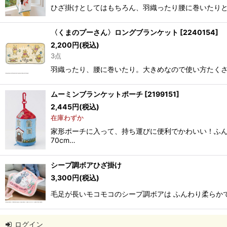
ひざ掛けとしてはもちろん、羽織ったり腰に巻いたりと
〈くまのプーさん〉ロングブランケット
[
2240154
]
2,200
円
(税込)
3点
羽織ったり、腰に巻いたり。大きめなので使い方たくさん 
ムーミンブランケットポーチ
[
2199151
]
2,445
円
(税込)
在庫わずか
家形ポーチに入って、持ち運びに便利でかわいい！ふん
70cm…
シープ調ボアひざ掛け
3,300
円
(税込)
毛足が長いモコモコのシープ調ボアは ふんわり柔らかで
ログイン