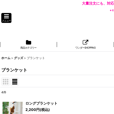
大量注文にも、対応
※
メニュー
商品カテゴリー
ワンダーSHOPPING
ホーム
>
グッズ
>
ブランケット
ブランケット
4
件
表示数
:
ロングブランケット
2,200
円
(税込)
並び順
: