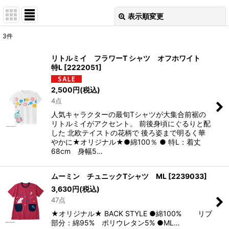
表示順変更
閉じる
3
件
表示数
:
リトルミイ フラワーT シャツ オフホワイト
特L
[
2222051
]
並び順
:
2,500
円
(税込)
4点
絞り込む
人気キャラクターの最旬Tシャツが大集合前裾の
リトルミイがアクセント。 前後身頃にぐるりと配
した 北欧テイストの花柄で 後ろ姿まで明るく華
やかに★オリジナル★●綿100％ ● 特L：着丈
68cm 身幅5…
ムーミン チュニックTシャツ ML
[
2239033
]
3,630
円
(税込)
47点
★オリジナル★ BACK STYLE ●綿100% リブ
部分：綿95% ポリウレタン5% ●ML…