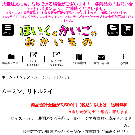
大量注文にも、対応できる場合がございます！ 各商品の「お問い合
わせ」ボタンより、ご連絡くださいませ。
※リクエスト表示商品は、お取り寄せ可能な商品もございますので、ご連絡くださいませ。
※ ECサイト「ほいくとかいごのおかいもの」では、サイズオーダーや名入れの特注対応はしてお
りません。
メニュー
特集一覧
カート
ワンダー
レクリエ
商品カテゴリー
ご利用案内
お問い合わせ
その他
SHOPPING
SHOPPING
ホーム
>
Tシャツ
>
ムーミン、リトルミイ
ムーミン、リトルミイ
商品合計金額が5,500円（税込）以上は、送料無料！
※送り先が1か所の場合に限ります。
サイズ・カラー展開のある商品は一覧ページで在庫数が表示されませ
ん。
お手数ですが個別の商品ページから在庫数をご確認ください。