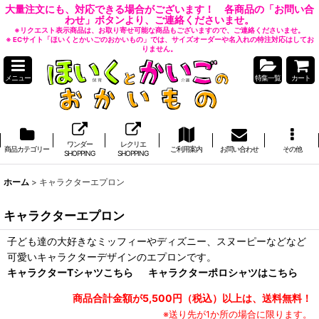
大量注文にも、対応できる場合がございます！ 各商品の「お問い合
わせ」ボタンより、ご連絡くださいませ。
※リクエスト表示商品は、お取り寄せ可能な商品もございますので、ご連絡くださいませ。
※ ECサイト「ほいくとかいごのおかいもの」では、サイズオーダーや名入れの特注対応はしてお
りません。
メニュー
特集一覧
カート
ワンダー
レクリエ
商品カテゴリー
ご利用案内
お問い合わせ
その他
SHOPPING
SHOPPING
ホーム
>
キャラクターエプロン
キャラクターエプロン
子ども達の大好きなミッフィーやディズニー、スヌーピーなどなど
可愛いキャラクターデザインのエプロンです。
キャラクターTシャツこちら
キャラクターポロシャツはこちら
商品合計金額が5,500円（税込）以上は、送料無料！
※送り先が1か所の場合に限ります。