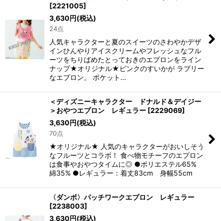
[
2221005
]
3,630
円
(税込)
24点
人気キャラクターと夏のスイーツのさわやかデザ
インひんやりアイスクリームやフレッシュなフル
ーツをちりばめたとっておきのエプロンをライン
ナップ★オリジナル★ピンクのすいかが ラブリー
なエプロン。 ポケット…
＜ディズニーキャラクター ドナルド＆デイジー
＞おやつエプロン レギュラー
[
2229069
]
3,630
円
(税込)
70点
★オリジナル★ 人気のキャラクターがおいしそう
なフルーツとコラボ！ 食べ物モチーフのエプロン
は食事やおやつタイムに◎ ●ポリエステル65%
綿35% ●レギュラー：着丈83cm 身幅55cm
〈ダンボ〉パッチワークエプロン レギュラー
[
2238003
]
3,630
円
(税込)