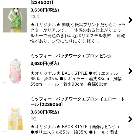
[
2245001
]
3,630
円
(税込)
23点
★オリジナル★ 鮮明な転写プリントだからキャラ
クターがリアルで、 一体感のある仕上がりに シ
ルキーで発色のきれいなポリエステル素材。 速乾
性があり、シワになりにくく 軽く…
ミッフィー パッチワークエプロン ピンク
3,630
円
(税込)
★オリジナル★ BACK STYLE ●ポリエステル
65％ 綿35％ ●レギュラー：着丈83cm 身幅
55cm トール：着丈90cm 身幅60cm
ミッフィー パッチワークエプロン イエロー ト
ール
[
2239056
]
3,630
円
(税込)
5点
★オリジナル★ BACK STYLE（画像はピンク）
●ポリエステル65％ 綿35％ ●トール：着丈