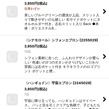
3,850
円
(税込)
在庫わずか
美しいブルーグリーンの濃淡が上品。スリット入
りで動きやすいのも嬉しい 右サイドポケットにタ
オルホルダー付き。左右スリット入り Back ●本
体：ポリエステル8…
〈シナモロール〉シフォンエプロン
[
2255029
]
3,850
円
(税込)
13点
シフォン素材に合った、ふんわりデザインが愛ら
しい 色違いの3つのボタンがさりげないこだわり
背面には左ポケット付き キラキララメのロゴプリ
ント ポケットと襟…
〈ハンギョドン〉宇宙エプロン
[
2245029
]
3,850
円
(税込)
7点
宇宙に降り立っても、ハンギョドンはマイペー
ス。 パッと目を引くクリアな色柄で、子どもたち