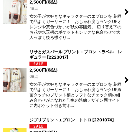
2,500
円
(税込)
49点
女の子が大好きなキャラクターのエプロンを 花柄
で品よくガーリーに！ おしゃれ度もランクUPオ
レンジや茶色づかいが秋の雰囲気。 切り替え下の
お花や水玉柄のポケットもシックな色合わせで大
人っぽく後ろ襟ぐり…
リサとガスパール プリントエプロン トラベル レ
ギュラー
[
2223017
]
2,500
円
(税込)
69点
女の子が大好きなキャラクターのエプロンを 花柄
で品よくガーリーに！ おしゃれ度もランクUP線
画タッチのプリント柄とソフトなチェック柄の組
み合わせがこなれた印象の洗練デザイン両サイド
に内ポケット付き前ボ…
ジブリプリントエプロン トトロ
[
2201074
]