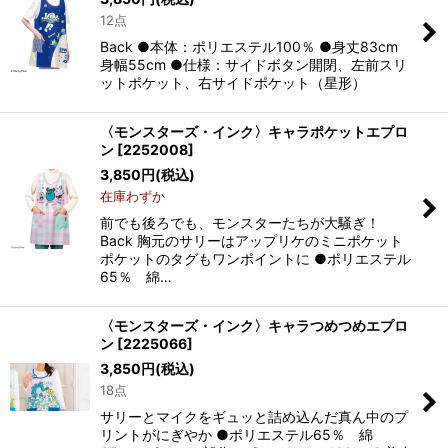
12点
Back ●本体：ポリエステル100％ ●身丈83cm
身幅55cm ●仕様：サイドボタン開閉、左前スリ
ットポケット、右サイドポケット（星形）
〈モンスターズ・インク〉キャラポケットエプロ
ン
[
2252008
]
3,850
円
(税込)
在庫わずか
前でも後ろでも、モンスターたちが大騒ぎ！
Back 胸元のサリーはアップリケのミニポケット
ポケットのタグもワンポイントに ●ポリエステル
65％ 綿…
〈モンスターズ・インク〉キャラつめつめエプロ
ン
[
2225066
]
3,850
円
(税込)
18点
サリーとマイクをギュッと詰め込んだ真ん中のプ
リントがにぎやか ●ポリエステル65％ 綿