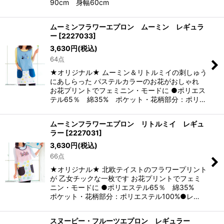
90cm 身幅60cm
ムーミンフラワーエプロン ムーミン レギュラ
ー
[
2227033
]
3,630
円
(税込)
64点
★オリジナル★ ムーミン＆リトルミイの刺しゅう
にあしらった パステルカラーのお花がおしゃれ
お花プリントでフェミニン・モードに ●ポリエス
テル65％ 綿35% ポケット・花柄部分：ポリ…
ムーミンフラワーエプロン リトルミイ レギュ
ラー
[
2227031
]
3,630
円
(税込)
66点
★オリジナル★ 北欧テイストのフラワープリント
が 乙女チックな一枚です お花プリントでフェミ
ニン・モードに ●ポリエステル65％ 綿35%
ポケット・花柄部分：ポリエステル100%●レ…
スヌーピー・フルーツエプロン レギュラー