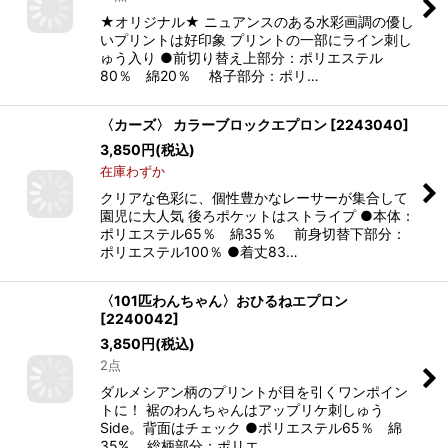
★オリジナル★ ニュアンスのある水彩画調の優し
いプリントは好印象 プリントの一部にライン刺し
ゅう入り ●前切り替え上部分：ポリエステル
80％ 綿20％ 格子部分：ポリ…
〈カーズ〉 カラーブロックエプロン
[
2243040
]
3,850
円
(税込)
在庫わずか
クリアな色彩に、個性豊かなレーサーが集合して
園児に大人気 後ろポケットはストライプ ●本体：
ポリエステル65％ 綿35％ 前身切替下部分：
ポリエステル100％ ●着丈83…
〈101匹わんちゃん〉おひるねエプロン
[
2240042
]
3,850
円
(税込)
2点
ダルメシアン柄のプリントが目を引くワンポイン
トに！ 裾のわんちゃんはアップリケ刺しゅう
Side。背面はチェック ●ポリエステル65％ 綿
35% 総柄部分：ポリエ…