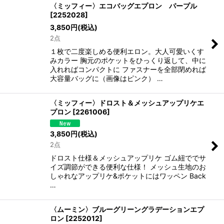
〈ミッフィー〉エコバッグエプロン パープル
[
2252028
]
3,850
円
(税込)
2点
１枚で二度楽しめる便利エロン。大人可愛いくす
みカラー 胸元のポケットをひっくり返して、中に
入れればコンパクトに ファスナーを全部閉めれば
大容量バッグに（画像はピンク） …
〈ミッフィー〉ドロスト＆メッシュアップリケエ
プロン
[
2261006
]
3,850
円
(税込)
2点
ドロスト仕様＆メッシュアップリケ ゴム紐ででサ
イズ調節ができる便利な仕様！ メッシュ生地のお
しゃれなアップリケ&ポケットにはワッペン Back
…
〈ムーミン〉ブルーグリーングラデーションエプ
ロン
[
2252012
]