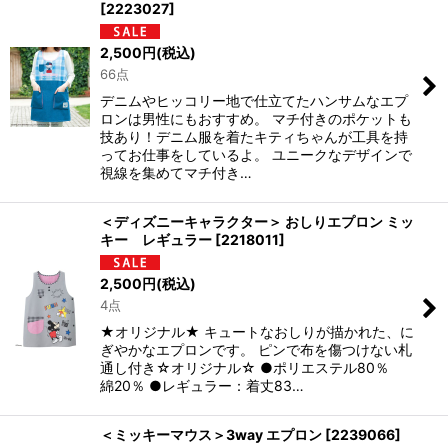
[
2223027
]
2,500
円
(税込)
66点
デニムやヒッコリー地で仕立てたハンサムなエプ
ロンは男性にもおすすめ。 マチ付きのポケットも
技あり！デニム服を着たキティちゃんが工具を持
ってお仕事をしているよ。 ユニークなデザインで
視線を集めてマチ付き…
＜ディズニーキャラクター＞ おしりエプロン ミッ
キー レギュラー
[
2218011
]
2,500
円
(税込)
4点
★オリジナル★ キュートなおしりが描かれた、に
ぎやかなエプロンです。 ピンで布を傷つけない札
通し付き☆オリジナル☆ ●ポリエステル80％
綿20％ ●レギュラー：着丈83…
＜ミッキーマウス＞3way エプロン
[
2239066
]