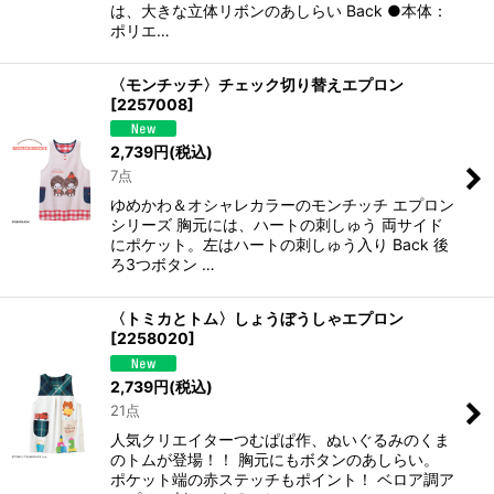
は、大きな立体リボンのあしらい Back ●本体：
ポリエ…
〈モンチッチ〉チェック切り替えエプロン
[
2257008
]
2,739
円
(税込)
7点
ゆめかわ＆オシャレカラーのモンチッチ エプロン
シリーズ 胸元には、ハートの刺しゅう 両サイド
にポケット。左はハートの刺しゅう入り Back 後
ろ3つボタン …
〈トミカとトム〉しょうぼうしゃエプロン
[
2258020
]
2,739
円
(税込)
21点
人気クリエイターつむぱぱ作、ぬいぐるみのくま
のトムが登場！！ 胸元にもボタンのあしらい。
ポケット端の赤ステッチもポイント！ ベロア調ア