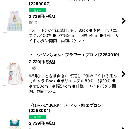
[
2259007
]
2,739
円
(税込)
60点
ポケットのお花は刺しゅう Back ●本体：ポリエ
ステル100% ●身丈83cm 身幅54cm ●仕様：サ
イドボタン開閉、両前ポケット
〈コウペンちゃん〉フラワーエプロン
[
2253019
]
2,739
円
(税込)
18点
些細なことを前向きに肯定して褒めてくれる癒や
しキャラ Back ●ポリエステル80％ 綿20％ ●
身丈80cm 身幅54cm ●仕様：サイドボタン開
閉、両前ポケ…
〈はらぺこあおむし〉ドット柄エプロン
[
2258001
]
2,739
円
(税込)