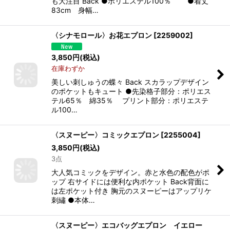
も大注目 Back ●ポリエステル100％ ●着丈
83cm 身幅…
〈シナモロール〉お花エプロン
[
2259002
]
3,850
円
(税込)
在庫わずか
美しい刺しゅうの蝶々 Back スカラップデザイン
のポケットもキュート ●先染格子部分：ポリエス
テル65％ 綿35％ プリント部分：ポリエステ
ル100…
〈スヌーピー〉コミックエプロン
[
2255004
]
3,850
円
(税込)
3点
大人気コミックをデザイン。赤と水色の配色がポ
ップ 右サイドには便利な内ポケット Back背面に
は左ポケット付き 胸元のスヌーピーはアップリケ
刺繡 ●本体…
〈スヌーピー〉エコバッグエプロン イエロー