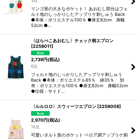
3点
リンゴ形の大きなポケット！ あおむし部分はフェ
ルト地のしっかりしたアップリケ刺しゅう Back
●本体：ポリエステル100％ ●身丈82cm 身幅
52cm ●…
〈はらぺこあおむし〉チェック柄エプロン
[
2258011
]
2,739
円
(税込)
6点
フェルト地のしっかりしたアップリケ刺しゅう
Back ●本体：ポリエステル65％ 綿35％ 別
布：ポリエステル100％ ●身丈82cm 身幅52cm
●仕様：サイド…
〈ルルロロ〉スウィーツエプロン
[
2258008
]
2,970
円
(税込)
12点
可愛いタルト形のポケット ベロア調アップリケ刺