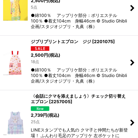
2,500
円
(税込)
5点
●綿100％ アップリケ部分：ポリエステル
100％ ●着丈104cm 身幅46cm © Studio Ghibli
企画/スタジオジブリ・丸眞（株）
ジブリプリントエプロン ジジ
[
2201075
]
2,500
円
(税込)
18点
●綿100％ アップリケ部分：ポリエステル
100％ ●着丈104cm 身幅46cm © Studio Ghibli
企画/スタジオジブリ・丸眞（株）
〈会話にクマを添えましょう〉チェック切り替え
エプロン
[
2257005
]
2,739
円
(税込)
25点
LINEスタンプでも人気の クマ子と仲間たちが新登
場！ ふんわり毛足のアップリケ 左ポケットに