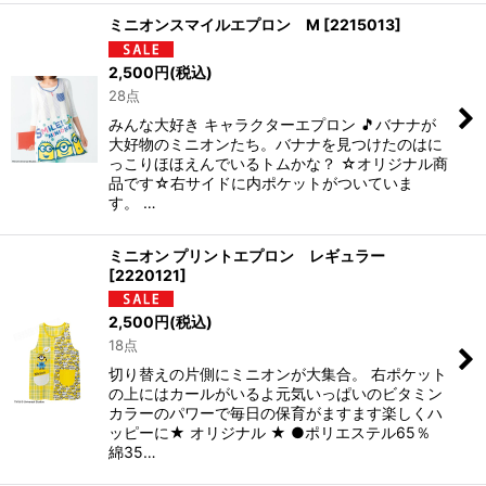
ミニオンスマイルエプロン M
[
2215013
]
2,500
円
(税込)
28点
みんな大好き キャラクターエプロン 🎵バナナが
大好物のミニオンたち。バナナを見つけたのはに
っこりほほえんでいるトムかな？ ☆オリジナル商
品です☆右サイドに内ポケットがついていま
す。 …
ミニオン プリントエプロン レギュラー
[
2220121
]
2,500
円
(税込)
18点
切り替えの片側にミニオンが大集合。 右ポケット
の上にはカールがいるよ元気いっぱいのビタミン
カラーのパワーで毎日の保育がますます楽しくハ
ッピーに★ オリジナル ★ ●ポリエステル65％
綿35…