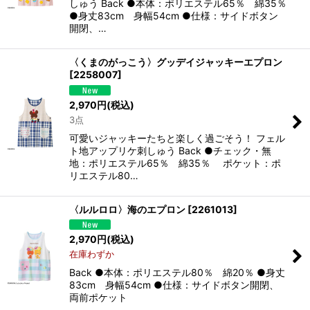
しゅう Back ●本体：ポリエステル65％ 綿35％
●身丈83cm 身幅54cm ●仕様：サイドボタン
開閉、…
〈くまのがっこう〉グッデイジャッキーエプロン
[
2258007
]
2,970
円
(税込)
3点
可愛いジャッキーたちと楽しく過ごそう！ フェル
ト地アップリケ刺しゅう Back ●チェック・無
地：ポリエステル65％ 綿35％ ポケット：ポ
リエステル80…
〈ルルロロ〉海のエプロン
[
2261013
]
2,970
円
(税込)
在庫わずか
Back ●本体：ポリエステル80％ 綿20％ ●身丈
83cm 身幅54cm ●仕様：サイドボタン開閉、
両前ポケット