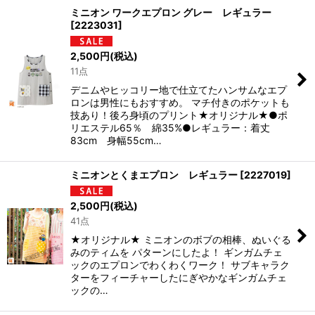
ミニオン ワークエプロン グレー レギュラー
[
2223031
]
2,500
円
(税込)
11点
デニムやヒッコリー地で仕立てたハンサムなエプ
ロンは男性にもおすすめ。 マチ付きのポケットも
技あり！後ろ身頃のプリント★オリジナル★●ポ
リエステル65％ 綿35%●レギュラー：着丈
83cm 身幅55cm…
ミニオンとくまエプロン レギュラー
[
2227019
]
2,500
円
(税込)
41点
★オリジナル★ ミニオンのボブの相棒、ぬいぐる
みのティムを パターンにしたよ！ ギンガムチェ
ックのエプロンでわくわくワーク！ サブキャラク
ターをフィーチャーしたにぎやかなギンガムチェ
ックの…