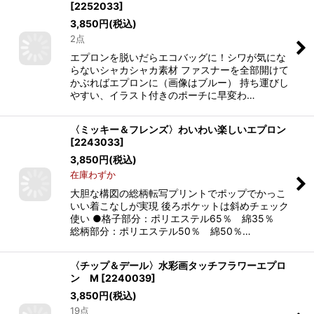
[
2252033
]
3,850
円
(税込)
2点
エプロンを脱いだらエコバッグに！シワが気にな
らないシャカシャカ素材 ファスナーを全部開けて
かぶればエプロンに（画像はブルー） 持ち運びし
やすい、イラスト付きのポーチに早変わ…
〈ミッキー＆フレンズ〉わいわい楽しいエプロン
[
2243033
]
3,850
円
(税込)
在庫わずか
大胆な構図の総柄転写プリントでポップでかっこ
いい着こなしが実現 後ろポケットは斜めチェック
使い ●格子部分：ポリエステル65％ 綿35％
総柄部分：ポリエステル50％ 綿50％…
〈チップ＆デール〉水彩画タッチフラワーエプロ
ン M
[
2240039
]
3,850
円
(税込)
19点