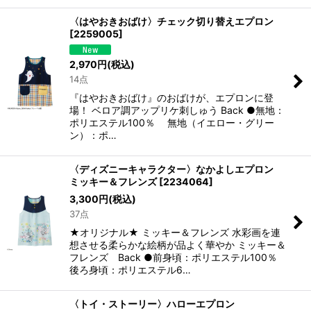
〈はやおきおばけ〉チェック切り替えエプロン
[
2259005
]
2,970
円
(税込)
14点
『はやおきおばけ』のおばけが、エプロンに登
場！ ベロア調アップリケ刺しゅう Back ●無地：
ポリエステル100％ 無地（イエロー・グリー
ン）：ポ…
〈ディズニーキャラクター〉なかよしエプロン
ミッキー＆フレンズ
[
2234064
]
3,300
円
(税込)
37点
★オリジナル★ ミッキー＆フレンズ 水彩画を連
想させる柔らかな絵柄が品よく華やか ミッキー＆
フレンズ Back ●前身頃：ポリエステル100％
後ろ身頃：ポリエステル6…
〈トイ・ストーリー〉ハローエプロン