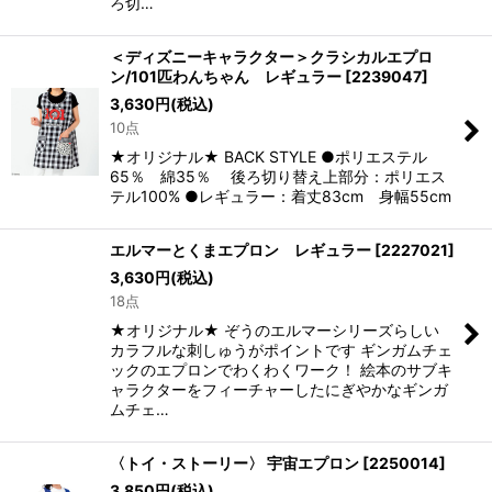
ろ切…
＜ディズニーキャラクター＞クラシカルエプロ
ン/101匹わんちゃん レギュラー
[
2239047
]
3,630
円
(税込)
10点
★オリジナル★ BACK STYLE ●ポリエステル
65％ 綿35％ 後ろ切り替え上部分：ポリエス
テル100% ●レギュラー：着丈83cm 身幅55cm
エルマーとくまエプロン レギュラー
[
2227021
]
3,630
円
(税込)
18点
★オリジナル★ ぞうのエルマーシリーズらしい
カラフルな刺しゅうがポイントです ギンガムチェ
ックのエプロンでわくわくワーク！ 絵本のサブキ
ャラクターをフィーチャーしたにぎやかなギンガ
ムチェ…
〈トイ・ストーリー〉 宇宙エプロン
[
2250014
]
3,850
円
(税込)