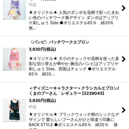
17点
★オリジナル★ 人気のダンボを花柄で彩ったきれ
い色のパッチワーク風デザイン ダンボはアップリ
ケ刺しゅう Side ●ポリエステル65％ 綿35%
無…
〈バンビ〉パッチワークエプロン
3,630
円
(税込)
★オリジナル★ 大小のチェックや花柄を使った多
彩な切り替えが華やか 胸元のバンビはアップリケ
刺しゅう Side。背面はチェック ●ポリエステル
65％ 綿35…
＜ディズニーキャラクター＞クラシカルエプロン/
くまのプーさん レギュラー
[
2239045
]
3,630
円
(税込)
41点
★オリジナル★ ブラックウォッチ柄のシックなデ
ザインで 愛らしいプーさんがひと味違う印象に
BACK STYLE ●ポリエステル65％ 綿35％ 後