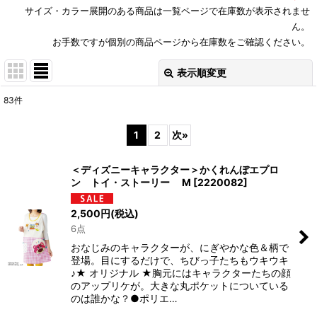
サイズ・カラー展開のある商品は一覧ページで在庫数が表示されませ
ん。
お手数ですが個別の商品ページから在庫数をご確認ください。
表示順変更
閉じる
83
件
サブカテゴリ
:
1
2
次
»
表示数
:
＜ディズニーキャラクター＞かくれんぼエプロ
ン トイ・ストーリー M
[
2220082
]
並び順
:
2,500
円
(税込)
6点
絞り込む
おなじみのキャラクターが、にぎやかな色＆柄で
登場。目にするだけで、ちびっ子たちもウキウキ
♪★ オリジナル ★胸元にはキャラクターたちの顔
のアップリケが。大きな丸ポケットについている
のは誰かな？●ポリエ…