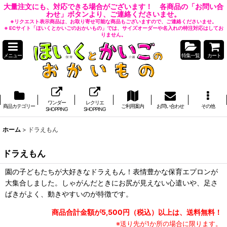
大量注文にも、対応できる場合がございます！ 各商品の「お問い合
わせ」ボタンより、ご連絡くださいませ。
※リクエスト表示商品は、お取り寄せ可能な商品もございますので、ご連絡くださいませ。
※ ECサイト「ほいくとかいごのおかいもの」では、サイズオーダーや名入れの特注対応はしてお
りません。
メニュー
特集一覧
カート
ワンダー
レクリエ
商品カテゴリー
ご利用案内
お問い合わせ
その他
SHOPPING
SHOPPING
ホーム
>
ドラえもん
ドラえもん
園の子どもたちが大好きなドラえもん！表情豊かな保育エプロンが
大集合しました。しゃがんだときにお尻が見えない心遣いや、足さ
ばきがよく、動きやすいのが特徴です。
商品合計金額が5,500円（税込）以上は、送料無料！
※送り先が1か所の場合に限ります。