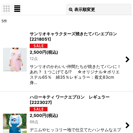
表示順変更
閉じる
5
件
表示数
:
サンリオキャラクターズ焼きたてパンエプロン
[
2218051
]
並び順
:
2,500
円
(税込)
12点
絞り込む
サンリオのかわいい仲間たちが焼きたてパンに！
あれ？ １つこげてる!? ☆オリジナル☆ポリエ
ステル65％ 綿35％レギュラー：着丈83cm
身…
ハローキティ ワークエプロン レギュラー
[
2223027
]
2,500
円
(税込)
66点
デニムやヒッコリー地で仕立てたハンサムなエプ