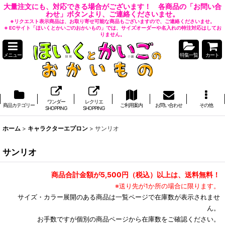
大量注文にも、対応できる場合がございます！ 各商品の「お問い合
わせ」ボタンより、ご連絡くださいませ。
※リクエスト表示商品は、お取り寄せ可能な商品もございますので、ご連絡くださいませ。
※ ECサイト「ほいくとかいごのおかいもの」では、サイズオーダーや名入れの特注対応はしてお
りません。
メニュー
特集一覧
カート
ワンダー
レクリエ
商品カテゴリー
ご利用案内
お問い合わせ
その他
SHOPPING
SHOPPING
ホーム
>
キャラクターエプロン
>
サンリオ
サンリオ
商品合計金額が5,500円（税込）以上は、送料無料！
※送り先が1か所の場合に限ります。
サイズ・カラー展開のある商品は一覧ページで在庫数が表示されませ
ん。
お手数ですが個別の商品ページから在庫数をご確認ください。