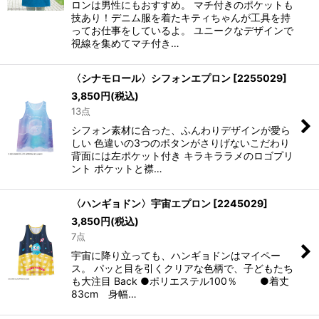
ロンは男性にもおすすめ。 マチ付きのポケットも
技あり！デニム服を着たキティちゃんが工具を持
ってお仕事をしているよ。 ユニークなデザインで
視線を集めてマチ付き…
〈シナモロール〉シフォンエプロン
[
2255029
]
3,850
円
(税込)
13点
シフォン素材に合った、ふんわりデザインが愛ら
しい 色違いの3つのボタンがさりげないこだわり
背面には左ポケット付き キラキララメのロゴプリ
ント ポケットと襟…
〈ハンギョドン〉宇宙エプロン
[
2245029
]
3,850
円
(税込)
7点
宇宙に降り立っても、ハンギョドンはマイペー
ス。 パッと目を引くクリアな色柄で、子どもたち
も大注目 Back ●ポリエステル100％ ●着丈
83cm 身幅…