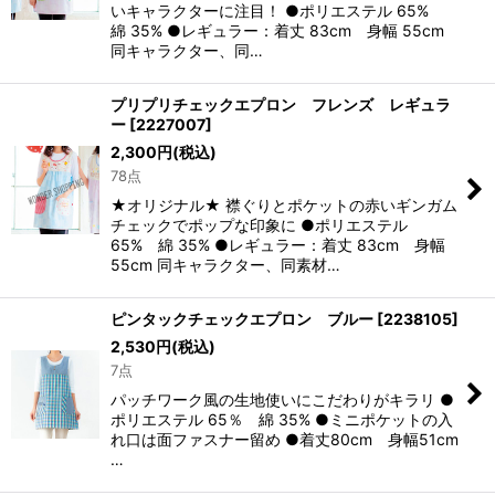
いキャラクターに注目！ ●ポリエステル 65%
綿 35% ●レギュラー：着丈 83cm 身幅 55cm
同キャラクター、同…
プリプリチェックエプロン フレンズ レギュラ
ー
[
2227007
]
2,300
円
(税込)
78点
★オリジナル★ 襟ぐりとポケットの赤いギンガム
チェックでポップな印象に ●ポリエステル
65% 綿 35% ●レギュラー：着丈 83cm 身幅
55cm 同キャラクター、同素材…
ピンタックチェックエプロン ブルー
[
2238105
]
2,530
円
(税込)
7点
パッチワーク風の生地使いにこだわりがキラリ ●
ポリエステル 65％ 綿 35% ●ミニポケットの入
れ口は面ファスナー留め ●着丈80cm 身幅51cm
…