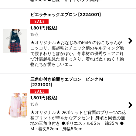
ビエラチェックエプロン
[
2224001
]
1,801
円
(税込)
19点
★オリジナル★おなじみのPriPriのねこちゃんが
ニッコリ。裏起毛とチェック柄のキルティング地
で腰まわりもぽかぽか。冬素材の優秀ウェアに釘
づけ裏起毛見た目すっきり、着ればぬくぬく！動
物たちが愛らしいエ…
三角巾付き前開きエプロン ピンク M
[
2231001
]
1,801
円
(税込)
15点
★オリジナル★ 左ポケットと背面のプリーツの花
柄プリントが華やかなアクセント 身頃と同色の無
地の三角巾付き ●ポリエステル65％ 綿35％ ●
M：着丈82cm 身幅53cm