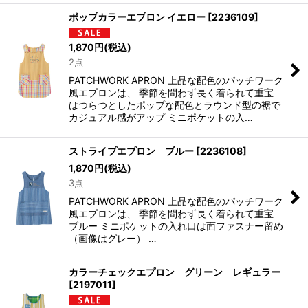
ポップカラーエプロン イエロー
[
2236109
]
1,870
円
(税込)
2点
PATCHWORK APRON 上品な配色のパッチワーク
風エプロンは、 季節を問わず長く着られて重宝
はつらつとしたポップな配色とラウンド型の裾で
カジュアル感がアップ ミニポケットの入…
ストライプエプロン ブルー
[
2236108
]
1,870
円
(税込)
3点
PATCHWORK APRON 上品な配色のパッチワーク
風エプロンは、 季節を問わず長く着られて重宝
ブルー ミニポケットの入れ口は面ファスナー留め
（画像はグレー） …
カラーチェックエプロン グリーン レギュラー
[
2197011
]