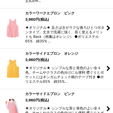
丈82cm…
カラーワークエプロン ピンク
3,960
円
(税込)
★オリジナル★ 足さばきがラクな後ろひとつボタ
ンタイプ。丈夫で洗濯に強く、長く使えるメリッ
トも Back（画像はオレンジ） ●ポリエステル
65% 綿35% …
カラーサイドエプロン オレンジ
3,960
円
(税込)
★オリジナル★ シンプルな形と発色のよい全４
色。チームやクラスの色分けにも便利 襟ぐりとポ
ケットにはギンガムチェック柄のテープ付き ●ポ
リエステル65% 綿35%…
カラーサイドエプロン ピンク
3,960
円
(税込)
★オリジナル★ シンプルな形と発色のよい全４
色。チームやクラスの色分けにも便利 襟ぐりとポ