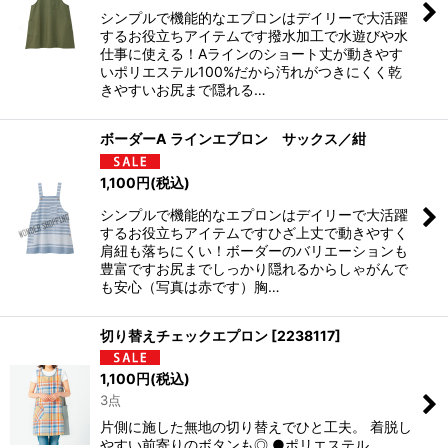
シンプルで機能的なエプロンはデイリーで大活躍
するお役立ちアイテムです撥水加工で水遊びや水
仕事に使える！Aラインのショート丈が動きやす
いポリエステル100%だから汚れがつきにくく乾
きやすいお尻まで隠れる…
ボーダーA ラインエプロン サックス／紺
1,100
円
(税込)
シンプルで機能的なエプロンはデイリーで大活躍
するお役立ちアイテムですひざ上丈で動きやすく
肩紐も落ちにくい！ボーダーのバリエーションも
豊富ですお尻までしっかり隠れるからしゃがんで
も安心（写真は赤です）胸…
切り替えチェックエプロン
[
2238117
]
1,100
円
(税込)
3点
片側に施した無地の切り替えでひと工夫。 着脱し
やすい前寄りのボタンも◎ ●ポリエステル