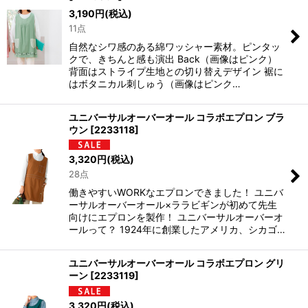
3,190
円
(税込)
11点
自然なシワ感のある綿ワッシャー素材。ピンタッ
クで、きちんと感も演出 Back（画像はピンク）
背面はストライプ生地との切り替えデザイン 裾に
はボタニカル刺しゅう（画像はピンク…
ユニバーサルオーバーオール コラボエプロン ブラ
ウン
[
2233118
]
3,320
円
(税込)
28点
働きやすいWORKなエプロンできました！ ユニバ
ーサルオーバーオール×ララビギンが初めて先生
向けにエプロンを製作！ ユニバーサルオーバーオ
ールって？ 1924年に創業したアメリカ、シカゴ…
ユニバーサルオーバーオール コラボエプロン グリ
ーン
[
2233119
]
3,320
円
(税込)