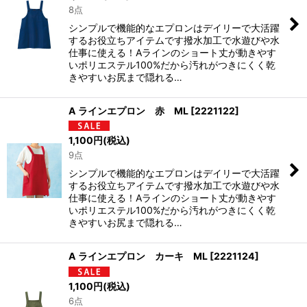
8点
シンプルで機能的なエプロンはデイリーで大活躍
するお役立ちアイテムです撥水加工で水遊びや水
仕事に使える！Aラインのショート丈が動きやす
いポリエステル100%だから汚れがつきにくく乾
きやすいお尻まで隠れる…
A ラインエプロン 赤 ML
[
2221122
]
1,100
円
(税込)
9点
シンプルで機能的なエプロンはデイリーで大活躍
するお役立ちアイテムです撥水加工で水遊びや水
仕事に使える！Aラインのショート丈が動きやす
いポリエステル100%だから汚れがつきにくく乾
きやすいお尻まで隠れる…
A ラインエプロン カーキ ML
[
2221124
]
1,100
円
(税込)
6点