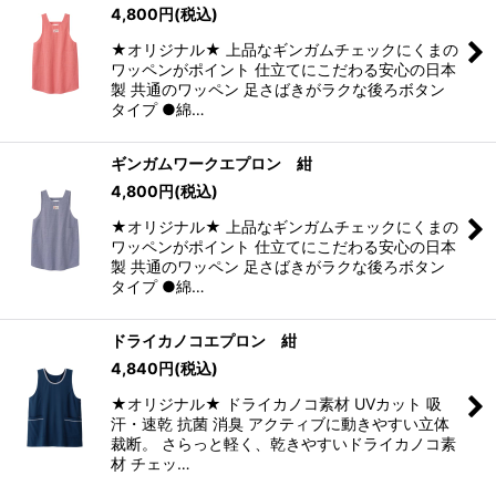
4,800
円
(税込)
★オリジナル★ 上品なギンガムチェックにくまの
ワッペンがポイント 仕立てにこだわる安心の日本
製 共通のワッペン 足さばきがラクな後ろボタン
タイプ ●綿…
ギンガムワークエプロン 紺
4,800
円
(税込)
★オリジナル★ 上品なギンガムチェックにくまの
ワッペンがポイント 仕立てにこだわる安心の日本
製 共通のワッペン 足さばきがラクな後ろボタン
タイプ ●綿…
ドライカノコエプロン 紺
4,840
円
(税込)
★オリジナル★ ドライカノコ素材 UVカット 吸
汗・速乾 抗菌 消臭 アクティブに動きやすい立体
裁断。 さらっと軽く、乾きやすいドライカノコ素
材 チェッ…