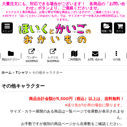
大量注文にも、対応できる場合がございます！ 各商品の「お問い合
わせ」ボタンより、ご連絡くださいませ。
※リクエスト表示商品は、お取り寄せ可能な商品もございますので、ご連絡くださいませ。
※ ECサイト「ほいくとかいごのおかいもの」では、サイズオーダーや名入れの特注対応はしてお
りません。
メニュー
特集一覧
カート
ワンダー
レクリエ
商品カテゴリー
ご利用案内
お問い合わせ
その他
SHOPPING
SHOPPING
ホーム
>
Tシャツ
>
その他キャラクター
その他キャラクター
商品合計金額が5,500円（税込）以上は、送料無料！
※送り先が1か所の場合に限ります。
サイズ・カラー展開のある商品は一覧ページで在庫数が表示されませ
ん。
お手数ですが個別の商品ページから在庫数をご確認ください。