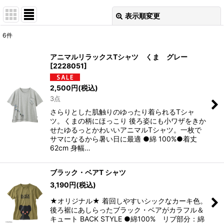
表示順変更
閉じる
6
件
表示数
:
アニマルリラックスTシャツ くま グレー
[
2228051
]
並び順
:
2,500
円
(税込)
3点
絞り込む
さらりとした肌触りのゆったり着られるTシャ
ツ。くまの柄にほっこり 後ろ姿にも小ワザをきか
せたゆるっとかわいいアニマルTシャツ。一枚で
サマになるから暑い日に最適 ●綿 100%●着丈
62cm 身幅…
ブラック・ベアT シャツ
3,190
円
(税込)
★オリジナル★ 着回しやすいシックなカーキ色。
後ろ裾にあしらったブラック・ベアがカラフル＆
キュート BACK STYLE ●綿100% リブ部分：綿