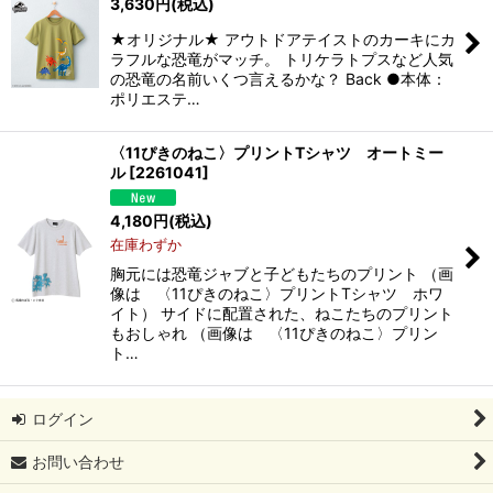
3,630
円
(税込)
★オリジナル★ アウトドアテイストのカーキにカ
ラフルな恐竜がマッチ。 トリケラトプスなど人気
の恐竜の名前いくつ言えるかな？ Back ●本体：
ポリエステ…
〈11ぴきのねこ〉プリントTシャツ オートミー
ル
[
2261041
]
4,180
円
(税込)
在庫わずか
胸元には恐竜ジャブと子どもたちのプリント （画
像は 〈11ぴきのねこ〉プリントTシャツ ホワ
イト） サイドに配置された、ねこたちのプリント
もおしゃれ （画像は 〈11ぴきのねこ〉プリン
ト…
ログイン
お問い合わせ