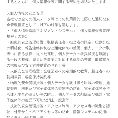
するとともに、個人情報保護に関する契約を締結いたします。
5.個人情報の安全管理
当社では全ての個人データ等はその利用目的に応じた適切な安
全管理措置として、以下の対策を講じます。
・「個人情報保護マネジメントシステム」「個人情報保護管理
規程」の策定
・組織的安全管理措置：取扱責任者・担当者の限定、役割分担
の明確化、報告連絡体制など組織体制の整備、個人データの取
扱いに係る規律に従った運用、個人データの取扱状況を確認す
る手段の整備、漏えい等事案に対応する体制の整備、取扱状況
の把握及び安全管理措置の見直し等
・人的安全管理措置：全従業者への定期的な教育、新任者への
初期教育、秘密保持契約等
・物理的安全管理措置：個人データを取り扱う区域の管理、施
錠管理、機器及び電子媒体等の盗難等の防止、電子媒体等を持
ち運ぶ場合の漏えい等の防止、個人データの削除及び機器・電
子媒体等の復元不可能な消去・廃棄等
・技術的安全管理措置：アクセス制御、アクセス者の識別と認
証、外部からの不正アクセス等の防止、情報システムの使用に
伴う漏えい等の防止等