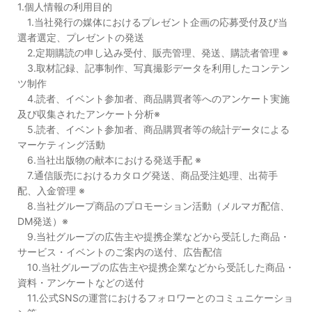
1.個人情報の利用目的
1.当社発行の媒体におけるプレゼント企画の応募受付及び当
選者選定、プレゼントの発送
2.定期購読の申し込み受付、販売管理、発送、購読者管理 ※
3.取材記録、記事制作、写真撮影データを利用したコンテン
ツ制作
4.読者、イベント参加者、商品購買者等へのアンケート実施
及び収集されたアンケート分析※
5.読者、イベント参加者、商品購買者等の統計データによる
マーケティング活動
6.当社出版物の献本における発送手配 ※
7.通信販売におけるカタログ発送、商品受注処理、出荷手
配、入金管理 ※
8.当社グループ商品のプロモーション活動（メルマガ配信、
DM発送）※
9.当社グループの広告主や提携企業などから受託した商品・
サービス・イベントのご案内の送付、広告配信
10.当社グループの広告主や提携企業などから受託した商品・
資料・アンケートなどの送付
11.公式SNSの運営におけるフォロワーとのコミュニケーショ