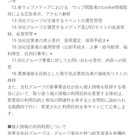
ン等
12.各ウェブメディアにおける、ウェブ閲覧者のcookie情報取
得による広告表示、アクセス解析
13.当社グループが主催するイベントの運営管理
14.当社グループが運営するメディア及びECサイトの会員登
録、会員管理 ※
15.当社従業者の求人受付、採用選定、採用手続き※
16.当社従業者の雇用管理（公的手続き、人事・給与処理、福
利厚生、社内行事等）※
17.当社グループ事業に対してお問い合わせ受付、内容への回
答
18.業務連絡を目的とした取引先企業担当者の連絡先リストの
維持
また、当社グループの各事業会社が自ら個人情報を取得する場
合において、取り扱う個人情報の利用目的を変更する場合は、
変更前の利用目的と相当の関連性を有すると合理的に認められ
る範囲内で行い、変更された利用目的を本サイトにて公表しま
す。
■個人情報の共同利用について
世界文化社グループは、グループ各社が持つ経営資源を有機的