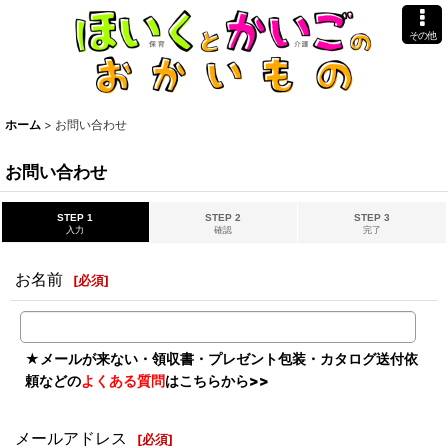
その他
ホーム
>
お問い合わせ
お問い合わせ
STEP 1
STEP 2
STEP 3
入力
確認
完了
お名前
[
必須
]
★
メールが来ない・領収書・プレゼント包装・カタログ送付依
頼などの
よくある質問
はこちらから>>
メールアドレス
[
必須
]