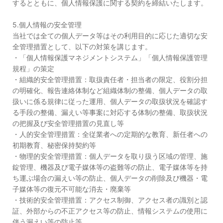
するとともに、個人情報保護に関する契約を締結いたします。
5.個人情報の安全管理
当社では全ての個人データ等はその利用目的に応じた適切な安
全管理措置として、以下の対策を講じます。
・「個人情報保護マネジメントシステム」「個人情報保護管理
規程」の策定
・組織的安全管理措置：取扱責任者・担当者の限定、役割分担
の明確化、報告連絡体制など組織体制の整備、個人データの取
扱いに係る規律に従った運用、個人データの取扱状況を確認す
る手段の整備、漏えい等事案に対応する体制の整備、取扱状況
の把握及び安全管理措置の見直し等
・人的安全管理措置：全従業者への定期的な教育、新任者への
初期教育、秘密保持契約等
・物理的安全管理措置：個人データを取り扱う区域の管理、施
錠管理、機器及び電子媒体等の盗難等の防止、電子媒体等を持
ち運ぶ場合の漏えい等の防止、個人データの削除及び機器・電
子媒体等の復元不可能な消去・廃棄等
・技術的安全管理措置：アクセス制御、アクセス者の識別と認
証、外部からの不正アクセス等の防止、情報システムの使用に
伴う漏えい等の防止等