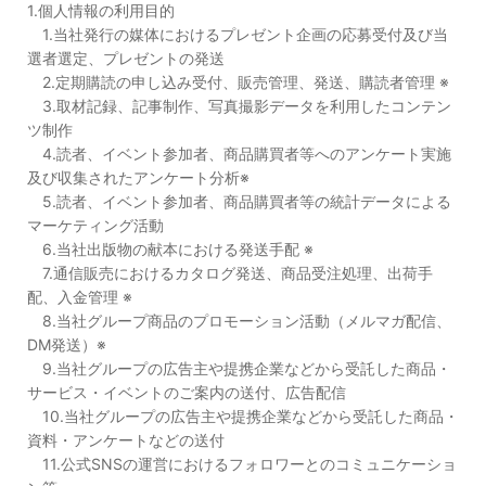
1.個人情報の利用目的
1.当社発行の媒体におけるプレゼント企画の応募受付及び当
選者選定、プレゼントの発送
2.定期購読の申し込み受付、販売管理、発送、購読者管理 ※
3.取材記録、記事制作、写真撮影データを利用したコンテン
ツ制作
4.読者、イベント参加者、商品購買者等へのアンケート実施
及び収集されたアンケート分析※
5.読者、イベント参加者、商品購買者等の統計データによる
マーケティング活動
6.当社出版物の献本における発送手配 ※
7.通信販売におけるカタログ発送、商品受注処理、出荷手
配、入金管理 ※
8.当社グループ商品のプロモーション活動（メルマガ配信、
DM発送）※
9.当社グループの広告主や提携企業などから受託した商品・
サービス・イベントのご案内の送付、広告配信
10.当社グループの広告主や提携企業などから受託した商品・
資料・アンケートなどの送付
11.公式SNSの運営におけるフォロワーとのコミュニケーショ