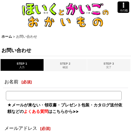
その他
ホーム
>
お問い合わせ
お問い合わせ
STEP 1
STEP 2
STEP 3
入力
確認
完了
お名前
[
必須
]
★
メールが来ない・領収書・プレゼント包装・カタログ送付依
頼などの
よくある質問
はこちらから>>
メールアドレス
[
必須
]