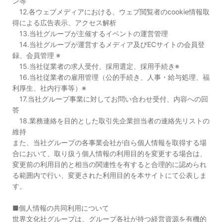
ン等
12.各ウェブメディアにおける、ウェブ閲覧者のcookie情報取
得による広告表示、アクセス解析
13.当社グループが主催するイベントの運営管理
14.当社グループが運営するメディア及びECサイトの会員登
録、会員管理 ※
15.当社従業者の求人受付、採用選定、採用手続き※
16.当社従業者の雇用管理（公的手続き、人事・給与処理、福
利厚生、社内行事等）※
17.当社グループ事業に対してお問い合わせ受付、内容への回
答
18.業務連絡を目的とした取引先企業担当者の連絡先リストの
維持
また、当社グループの各事業会社が自ら個人情報を取得する場
合において、取り扱う個人情報の利用目的を変更する場合は、
変更前の利用目的と相当の関連性を有すると合理的に認められ
る範囲内で行い、変更された利用目的を本サイトにて公表しま
す。
■個人情報の共同利用について
世界文化社グループは、グループ各社が持つ経営資源を有機的