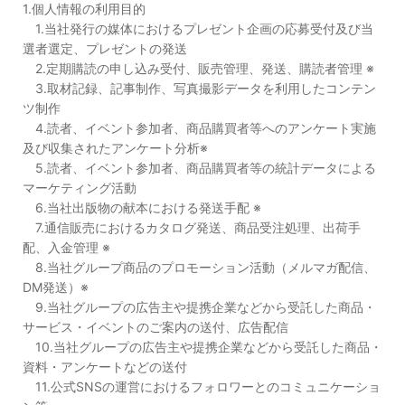
1.個人情報の利用目的
1.当社発行の媒体におけるプレゼント企画の応募受付及び当
選者選定、プレゼントの発送
2.定期購読の申し込み受付、販売管理、発送、購読者管理 ※
3.取材記録、記事制作、写真撮影データを利用したコンテン
ツ制作
4.読者、イベント参加者、商品購買者等へのアンケート実施
及び収集されたアンケート分析※
5.読者、イベント参加者、商品購買者等の統計データによる
マーケティング活動
6.当社出版物の献本における発送手配 ※
7.通信販売におけるカタログ発送、商品受注処理、出荷手
配、入金管理 ※
8.当社グループ商品のプロモーション活動（メルマガ配信、
DM発送）※
9.当社グループの広告主や提携企業などから受託した商品・
サービス・イベントのご案内の送付、広告配信
10.当社グループの広告主や提携企業などから受託した商品・
資料・アンケートなどの送付
11.公式SNSの運営におけるフォロワーとのコミュニケーショ