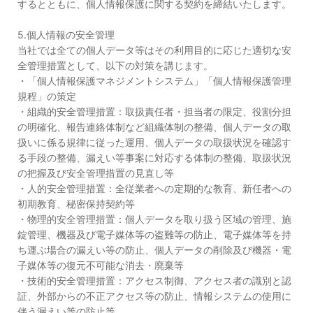
するとともに、個人情報保護に関する契約を締結いたします。
5.個人情報の安全管理
当社では全ての個人データ等はその利用目的に応じた適切な安
全管理措置として、以下の対策を講じます。
・「個人情報保護マネジメントシステム」「個人情報保護管理
規程」の策定
・組織的安全管理措置：取扱責任者・担当者の限定、役割分担
の明確化、報告連絡体制など組織体制の整備、個人データの取
扱いに係る規律に従った運用、個人データの取扱状況を確認す
る手段の整備、漏えい等事案に対応する体制の整備、取扱状況
の把握及び安全管理措置の見直し等
・人的安全管理措置：全従業者への定期的な教育、新任者への
初期教育、秘密保持契約等
・物理的安全管理措置：個人データを取り扱う区域の管理、施
錠管理、機器及び電子媒体等の盗難等の防止、電子媒体等を持
ち運ぶ場合の漏えい等の防止、個人データの削除及び機器・電
子媒体等の復元不可能な消去・廃棄等
・技術的安全管理措置：アクセス制御、アクセス者の識別と認
証、外部からの不正アクセス等の防止、情報システムの使用に
伴う漏えい等の防止等