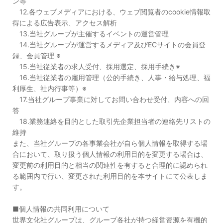
ン等
12.各ウェブメディアにおける、ウェブ閲覧者のcookie情報取
得による広告表示、アクセス解析
13.当社グループが主催するイベントの運営管理
14.当社グループが運営するメディア及びECサイトの会員登
録、会員管理 ※
15.当社従業者の求人受付、採用選定、採用手続き※
16.当社従業者の雇用管理（公的手続き、人事・給与処理、福
利厚生、社内行事等）※
17.当社グループ事業に対してお問い合わせ受付、内容への回
答
18.業務連絡を目的とした取引先企業担当者の連絡先リストの
維持
また、当社グループの各事業会社が自ら個人情報を取得する場
合において、取り扱う個人情報の利用目的を変更する場合は、
変更前の利用目的と相当の関連性を有すると合理的に認められ
る範囲内で行い、変更された利用目的を本サイトにて公表しま
す。
■個人情報の共同利用について
世界文化社グループは、グループ各社が持つ経営資源を有機的