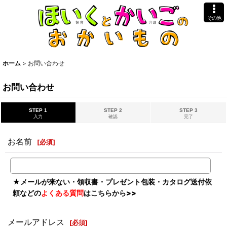
その他
ホーム
>
お問い合わせ
お問い合わせ
STEP 1
STEP 2
STEP 3
入力
確認
完了
お名前
[
必須
]
★
メールが来ない・領収書・プレゼント包装・カタログ送付依
頼などの
よくある質問
はこちらから>>
メールアドレス
[
必須
]