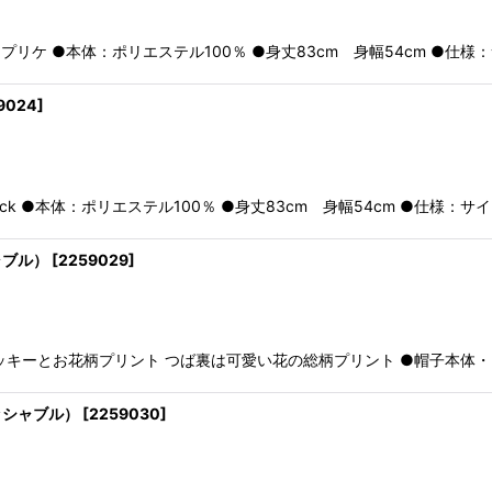
プリケ ●本体：ポリエステル100％ ●身丈83cm 身幅54cm ●仕
9024
]
k ●本体：ポリエステル100％ ●身丈83cm 身幅54cm ●仕様：サ
ャブル）
[
2259029
]
ッキーとお花柄プリント つば裏は可愛い花の総柄プリント ●帽子本体
ッシャブル）
[
2259030
]