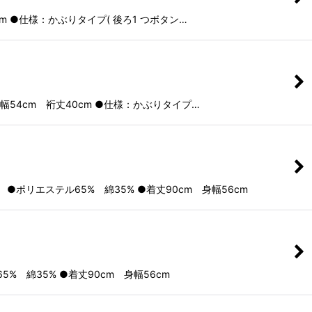
 ●仕様：かぶりタイプ( 後ろ1 つボタン…
幅54cm 裄丈40cm ●仕様：かぶりタイプ…
リエステル65% 綿35% ●着丈90cm 身幅56cm
 綿35% ●着丈90cm 身幅56cm