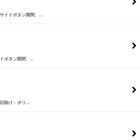
様：サイドボタン開閉、…
イドボタン開閉、…
・日除け：ポリ…