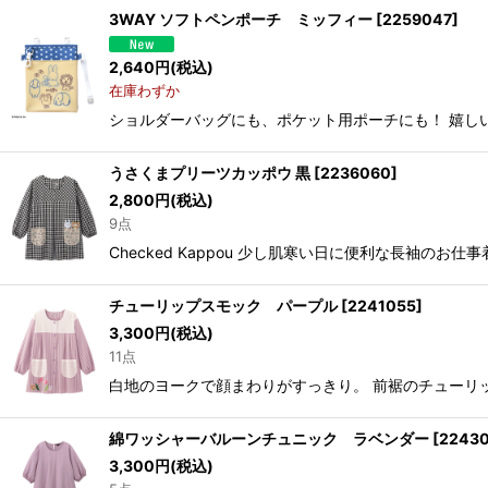
3WAY ソフトペンポーチ ミッフィー
[
2259047
]
2,640
円
(税込)
在庫わずか
ショルダーバッグにも、ポケット用ポーチにも！ 嬉しい３
うさくまプリーツカッポウ 黒
[
2236060
]
2,800
円
(税込)
9点
Checked Kappou 少し肌寒い日に便利な長袖のお
チューリップスモック パープル
[
2241055
]
3,300
円
(税込)
11点
白地のヨークで顔まわりがすっきり。 前裾のチューリップ
綿ワッシャーバルーンチュニック ラベンダー
[
22430
3,300
円
(税込)