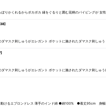
ぽりかくれるからポカポカ 縁をぐるりと囲む花柄のパイピングが 女性ら
38
]
ダマスク刺しゅうがエレガント ポケットに施されたダマスク刺しゅう ●綿
7
]
マスク刺しゅうがエレガント ポケットに施されたダマスク刺しゅう(画像は
るエプロンドレス 薄手のインド綿 ●綿100% ●着丈95cm 身幅5