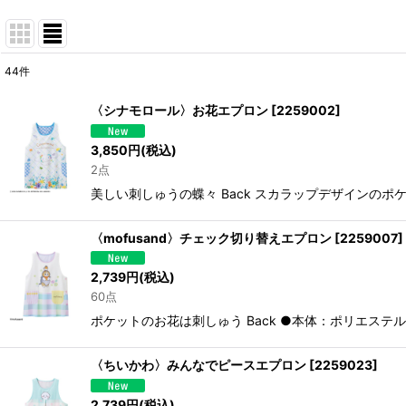
44
件
表示数
:
〈シナモロール〉お花エプロン
[
2259002
]
並び順
:
3,850
円
(税込)
2点
美しい刺しゅうの蝶々 Back スカラップデザインのポ
〈mofusand〉チェック切り替えエプロン
[
2259007
]
2,739
円
(税込)
60点
ポケットのお花は刺しゅう Back ●本体：ポリエステル
〈ちいかわ〉みんなでピースエプロン
[
2259023
]
2,739
円
(税込)