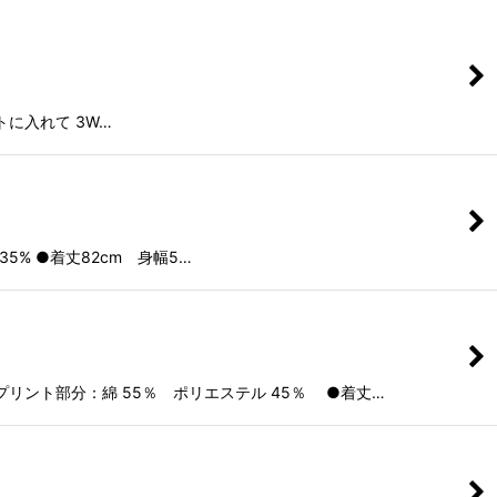
トに入れて 3W…
5% ●着丈82cm 身幅5…
プリント部分：綿 55％ ポリエステル 45％ ●着丈…