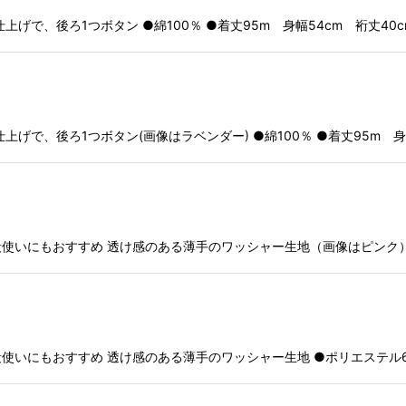
で、後ろ1つボタン ●綿100％ ●着丈95m 身幅54cm 裄丈40cm
げで、後ろ1つボタン(画像はラベンダー) ●綿100％ ●着丈95m 身
いにもおすすめ 透け感のある薄手のワッシャー生地（画像はピンク） ●ポ
にもおすすめ 透け感のある薄手のワッシャー生地 ●ポリエステル65%