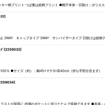
キー柄プリント つば裏は総柄プリント ●帽子本体・日除け：ポリエステ
031
]
止 2WAY キャップタイプ 3WAY サンバイザータイプ 日除けは総柄
ルド
[
2259032
]
100％ ●サイズ（約）：幅45×マチ3×高40cm（持ち手部分含まず）
2259034
]
イラストが前面に 内側のポケットに折りたたんで収納できます ●本体：ポ