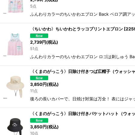
5点
ふんわりカラーのちいかわエプロン Back ベロア調アッ
〈ちいかわ〉ちいかわとラッコプリントエプロン
[
225
2,739
円
(税込)
51点
ふんわりカラーのちいかわエプロン ロゴは刺しゅう Bac
〈くまのがっこう〉日除け付きつば広帽子（ウォッシ
3,850
円
(税込)
11点
後ろの長いカバーで、日焼け対策は万全！ 表にはジャ
〈くまのがっこう〉日除け付きバケットハット（ウォ
3,850
円
(税込)
10点