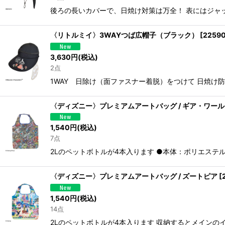
後ろの長いカバーで、日焼け対策は万全！ 表にはジャッ
〈リトルミイ〉3WAYつば広帽子（ブラック）
[
2259
3,630
円
(税込)
2点
1WAY 日除け（面ファスナー着脱）をつけて 日焼け防
〈ディズニー〉プレミアムアートバッグ / ギア・ワー
1,540
円
(税込)
7点
2Lのペットボトルが4本入ります ●本体：ポリエステル
〈ディズニー〉プレミアムアートバッグ / ズートピア
[
1,540
円
(税込)
14点
2Lのペットボトルが4本入ります 収納するとメインの