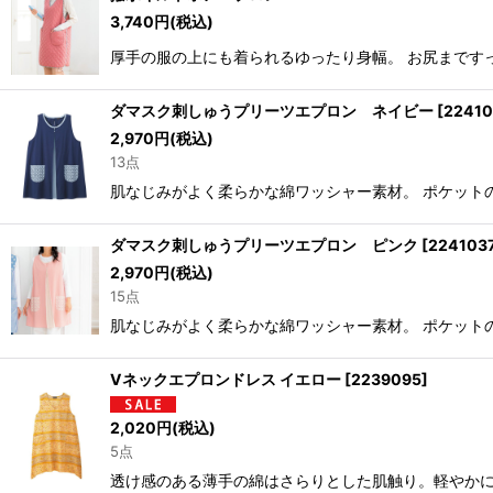
3,740
円
(税込)
厚手の服の上にも着られるゆったり身幅。 お尻まですっ
ダマスク刺しゅうプリーツエプロン ネイビー
[
22410
2,970
円
(税込)
13点
肌なじみがよく柔らかな綿ワッシャー素材。 ポケットの
ダマスク刺しゅうプリーツエプロン ピンク
[
224103
2,970
円
(税込)
15点
肌なじみがよく柔らかな綿ワッシャー素材。 ポケットのダ
Vネックエプロンドレス イエロー
[
2239095
]
2,020
円
(税込)
5点
透け感のある薄手の綿はさらりとした肌触り。軽やかに動け