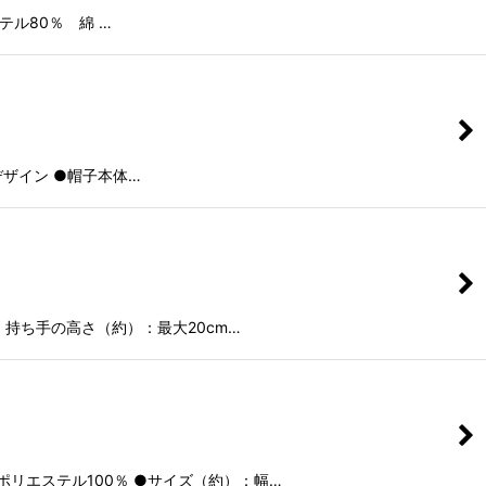
ル80％ 綿 …
デザイン ●帽子本体…
 持ち手の高さ（約）：最大20cm…
リエステル100％ ●サイズ（約）：幅…