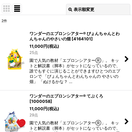
表示順変更
閉じる
2
件
表示数
:
ワンダーのエプロンシアター® ぴょんちゃんとわ
んちゃんのやさいの畑
[
4164101
]
並び順
:
11,000
円
(税込)
25点
絞り込む
園で人気の教材「エプロンシアターⓇ」。 キッ
トと解説書（脚本）がセットになっているので、
誰でもすぐに演じることができますひとつのエプ
ロンで 「ぴょんちゃんとわんちゃんの やさいの
畑」 「ぬけるかな？ …
ワンダーのエプロンシアター® てぶくろ
[
1000058
]
11,000
円
(税込)
29点
園で人気の教材「エプロンシアターⓇ」。 キッ
トと解説書（脚本）がセットになっているので、