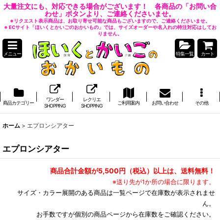
大量注文にも、対応できる場合がございます！ 各商品の「お問い合
わせ」ボタンより、ご連絡くださいませ。
※リクエスト表示商品は、お取り寄せ可能な商品もございますので、ご連絡くださいませ。
※ ECサイト「ほいくとかいごのおかいもの」では、サイズオーダーや名入れの特注対応はしてお
りません。
メニュー
特集一覧
カート
ワンダー
レクリエ
商品カテゴリー
ご利用案内
お問い合わせ
その他
SHOPPING
SHOPPING
ホーム
>
エプロンシアター
エプロンシアター
商品合計金額が5,500円（税込）以上は、送料無料！
※送り先が1か所の場合に限ります。
サイズ・カラー展開のある商品は一覧ページで在庫数が表示されませ
ん。
お手数ですが個別の商品ページから在庫数をご確認ください。