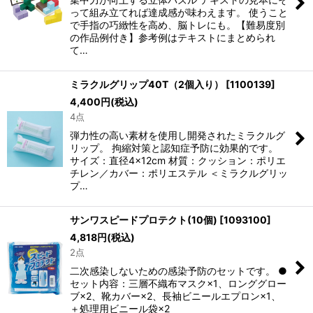
って組み立てれば達成感が味わえます。 使うこと
で手指の巧緻性を高め、脳トレにも。【難易度別
の作品例付き】参考例はテキストにまとめられ
て…
ミラクルグリップ40T（2個入り）
[
1100139
]
4,400
円
(税込)
4点
弾力性の高い素材を使用し開発されたミラクルグ
リップ。 拘縮対策と認知症予防に効果的です。
サイズ：直径4×12cm 材質：クッション：ポリエ
チレン／カバー：ポリエステル ＜ミラクルグリッ
プ…
サンワスピードプロテクト(10個)
[
1093100
]
4,818
円
(税込)
2点
二次感染しないための感染予防のセットです。 ●
セット内容：三層不織布マスク×1、ロンググロー
ブ×2、靴カバー×2、長袖ビニールエプロン×1、
＋処理用ビニール袋×2