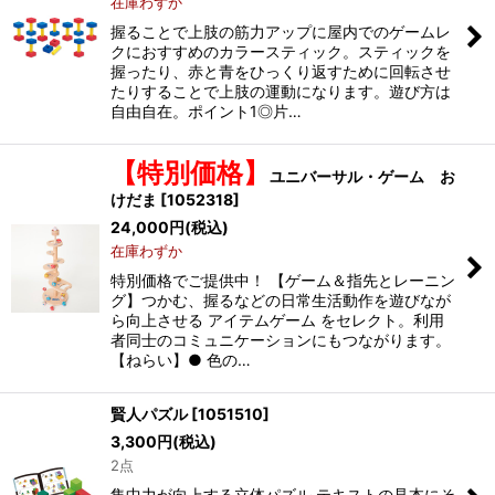
在庫わずか
握ることで上肢の筋力アップに屋内でのゲームレ
クにおすすめのカラースティック。スティックを
握ったり、赤と青をひっくり返すために回転させ
たりすることで上肢の運動になります。遊び方は
自由自在。ポイント1◎片…
【特別価格】
ユニバーサル・ゲーム お
けだま
[
1052318
]
24,000
円
(税込)
在庫わずか
特別価格でご提供中！ 【ゲーム＆指先とレーニン
グ】つかむ、握るなどの日常生活動作を遊びなが
ら向上させる アイテムゲーム をセレクト。利用
者同士のコミュニケーションにもつながります。
【ねらい】● 色の…
賢人パズル
[
1051510
]
3,300
円
(税込)
2点
集中力が向上する立体パズル テキストの見本にそ