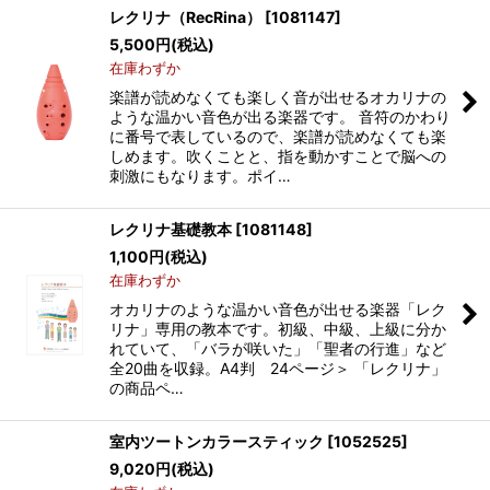
レクリナ（RecRina）
[
1081147
]
5,500
円
(税込)
在庫わずか
楽譜が読めなくても楽しく音が出せるオカリナの
ような温かい音色が出る楽器です。 音符のかわり
に番号で表しているので、楽譜が読めなくても楽
しめます。吹くことと、指を動かすことで脳への
刺激にもなります。ポイ…
レクリナ基礎教本
[
1081148
]
1,100
円
(税込)
在庫わずか
オカリナのような温かい音色が出せる楽器「レク
リナ」専用の教本です。初級、中級、上級に分か
れていて、「バラが咲いた」「聖者の行進」など
全20曲を収録。A4判 24ページ＞ 「レクリナ」
の商品ペ…
室内ツートンカラースティック
[
1052525
]
9,020
円
(税込)