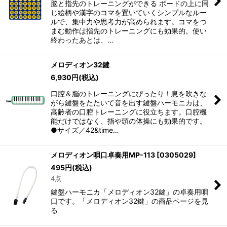
脳と指先のトレーニングができる ボードの上に同
じ絵柄や漢字のコマを置いていくシンプルなルー
ルで、集中力や思考力が高められます。コマをつ
まむ動作は指先のトレーニングにも効果的。使い
終わったあとは、…
メロディオン32鍵
6,930
円
(税込)
口腔＆脳のトレーニングにぴったり！息を吹きな
がら鍵盤をたたいて音を出す鍵盤ハーモニカは、
高齢者の口腔トレーニングに役立ちます。口腔機
能だけではなく、指や頭の体操にも効果的です。
●サイズ／42&time…
メロディオン唄口卓奏用MP-113
[
0305029
]
495
円
(税込)
4点
鍵盤ハーモニカ「メロディオン32鍵」の卓奏用唄
口です。「メロディオン32鍵」の商品ページを見
る