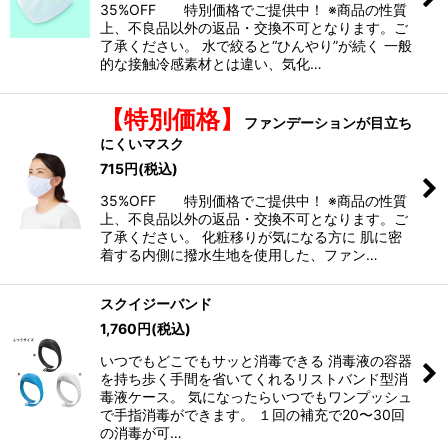
35%OFF 特別価格でご提供中！ ※商品の性質
上、不良品以外の返品・交換不可となります。ご
了承ください。 水で絞ると“ひんやり”が続く 一般
的な接触冷感素材とは違い、気化…
【特別価格】
ファンデーションが目立ち
にくいマスク
715
円
(税込)
35%OFF 特別価格でご提供中！ ※商品の性質
上、不良品以外の返品・交換不可となります。ご
了承ください。 化粧移りが気になる方に 肌に密
着する内側に撥水生地を使用した、ファン…
スクイジーバンド
1,760
円
(税込)
いつでもどこでもサッと消毒できる 消毒液の容器
を持ち歩く手間を省いてくれるリストバンド型消
毒液ケース。 気になったらいつでもワンプッシュ
で手指消毒ができます。 １回の補充で20〜30回
の消毒が可…