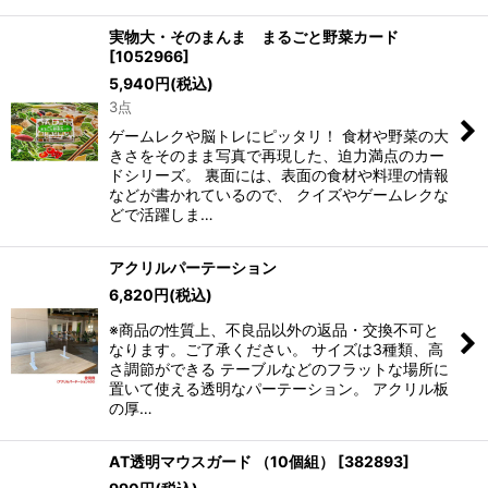
実物大・そのまんま まるごと野菜カード
[
1052966
]
5,940
円
(税込)
3点
ゲームレクや脳トレにピッタリ！ 食材や野菜の大
きさをそのまま写真で再現した、迫力満点のカー
ドシリーズ。 裏面には、表面の食材や料理の情報
などが書かれているので、 クイズやゲームレクな
どで活躍しま…
アクリルパーテーション
6,820
円
(税込)
※商品の性質上、不良品以外の返品・交換不可と
なります。ご了承ください。 サイズは3種類、高
さ調節ができる テーブルなどのフラットな場所に
置いて使える透明なパーテーション。 アクリル板
の厚…
AT透明マウスガード （10個組）
[
382893
]