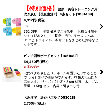
【特別価格】
健康・美容トレーニング用
吹き戻し【長息生活®】 4点セット
[
1081439
]
4,312
円
(税込)
3点
35%OFF 特別価格でご提供中！ お得な４箱セ
ット（12本入り）！ 長息生活®シリーズ レベル
0〜2と トライアル３本セットをまとめたお得なセ
ットです …
ピンチ訓練ボードセット
[
1051982
]
54,450
円
(税込)
在庫わずか
穴にペグをさしたり、ボールを置いたりすること
で つまむ動作の訓練ができます。指先の巧緻性を
高めます。 サイズ：21×21×８cm 材質：木、ゴム
重量：1.5kg セット内容：引き出し付…
お魚漢字 湯呑パズル
[
1053028
]
2,750
円
(税込)