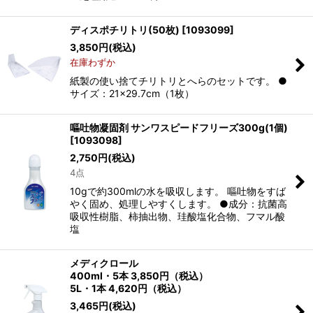
ディスポチリトリ(50枚)
[
1093099
]
3,850
円
(税込)
在庫わずか
紙製の使い捨てチリトリとへらのセットです。 ●
サイズ：21×29.7cm（1枚）
嘔吐物凝固剤 サンワスピードフリーズ300g(1個)
[
1093098
]
2,750
円
(税込)
4点
10gで約300mlの水を吸収します。 嘔吐物をすば
やく固め、処理しやすくします。 ●成分：抗菌高
吸収性樹脂、柿抽出物、珪酸塩化合物、フマル酸
塩
メディクロール
400ml・5本 3,850円（税込）
5L・1本 4,620円（税込）
3,465
円
(税込)