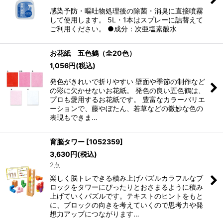
感染予防・嘔吐物処理後の除菌・消臭に直接噴霧
して使用します。 5L・1本はスプレーに詰替えて
ご利用ください。 ●成分：次亜塩素酸水
お花紙 五色鶴（全20色）
1,056
円
(税込)
発色がきれいで折りやすい 壁面や季節の制作など
の彩に欠かせないお花紙。 発色の良い五色鶴は、
プロも愛用するお花紙です。 豊富なカラーバリエ
ーションで、藤やぼたん、若草などの微妙な色の
表現もできま…
育脳タワー
[
1052359
]
3,630
円
(税込)
2点
楽しく脳トレできる積み上げパズルカラフルなブ
ロックをタワーにぴったりとおさまるように積み
上げていくパズルです。テキストのヒントをもと
に、ブロックの向きを考えていくので思考力や発
想力アップにつながります…