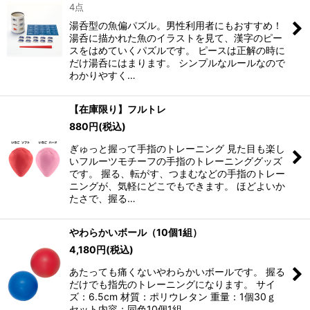
4点
湯呑型の魚偏パズル。男性利用者にもおすすめ！
湯呑に描かれた魚のイラストを見て、漢字のピー
スをはめていくパズルです。 ピースは正解の時に
だけ湯呑にはまります。 シンプルなルールなので
わかりやすく…
【在庫限り】フルトレ
880
円
(税込)
ぎゅっと握って手指のトレーニング 見た目も楽し
いフルーツモチーフの手指のトレーニンググッズ
です。 握る、転がす、つまむなどの手指のトレー
ニングが、気軽にどこでもできます。 ほどよいか
たさで、握る…
やわらかいボール（10個1組）
4,180
円
(税込)
あたっても痛くないやわらかいボールです。 握る
だけでも指先のトレーニングになります。 サイ
ズ：6.5cm 材質：ポリウレタン 重量：1個30ｇ
セット内容：同色10個1組