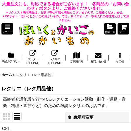
大量注文にも、対応できる場合がございます！ 各商品の「お問い合
わせ」ボタンより、ご連絡くださいませ。
※リクエスト表示商品は、お取り寄せ可能な商品もございますので、ご連絡くださいませ。
※ ECサイト「ほいくとかいごのおかいもの」では、サイズオーダーや名入れの特注対応はしてお
りません。
メニュー
特集一覧
カート
ワンダー
レクリエ
商品カテゴリー
ご利用案内
お問い合わせ
その他
SHOPPING
SHOPPING
ホーム
>
レクリエ（レク用品他）
レクリエ（レク用品他）
高齢者介護施設で行われるレクリエーション活動（制作・運動・音
楽・料理・園芸など）のための雑誌レクリエのお店です。
表示順変更
閉じる
33
件