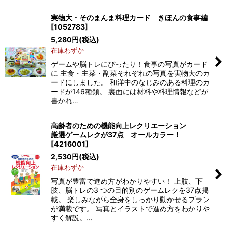
表示数
:
実物大・そのまんま料理カード きほんの食事編
[
1052783
]
並び順
:
5,280
円
(税込)
在庫わずか
絞り込む
ゲームや脳トレにぴったり！食事の写真がカード
に 主食・主菜・副菜それぞれの写真を実物大のカ
ードにしました。 和洋中のなじみのある料理のカ
ードが146種類。 裏面には材料や料理情報などが
書かれ…
高齢者のための機能向上レクリエーション
厳選ゲームレクが37点 オールカラー！
[
4216001
]
2,530
円
(税込)
在庫わずか
写真が豊富で進め方がわかりやすい！ 上肢、下
肢、脳トレの3 つの目的別のゲームレクを37点掲
載。 楽しみながら全身をしっかり動かせるプラン
が満載です。 写真とイラストで進め方をわかりや
すく解説。…