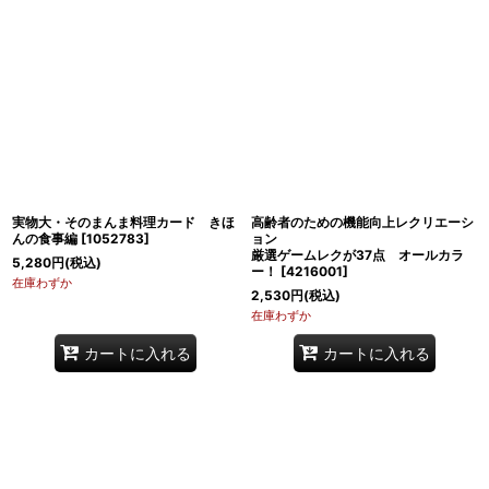
表示数
:
並び順
:
絞り込む
実物大・そのまんま料理カード きほ
高齢者のための機能向上レクリエーシ
んの食事編
[
1052783
]
ョン
厳選ゲームレクが37点 オールカラ
5,280
円
(税込)
ー！
[
4216001
]
在庫わずか
2,530
円
(税込)
在庫わずか
カートに入れる
カートに入れる