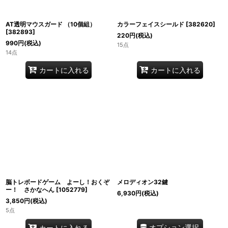
AT透明マウスガード （10個組）
カラーフェイスシールド
[
382620
]
[
382893
]
220
円
(税込)
990
円
(税込)
15点
14点
カートに入れる
カートに入れる
脳トレボードゲーム よーし！おくぞ
メロディオン32鍵
ー！ さかなへん
[
1052779
]
6,930
円
(税込)
3,850
円
(税込)
5点
オプション選択
カートに入れる