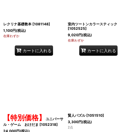
レクリナ基礎教本
[
1081148
]
室内ツートンカラースティック
[
1052525
]
1,100
円
(税込)
9,020
円
(税込)
在庫わずか
在庫わずか
カートに入れる
カートに入れる
賢人パズル
[
1051510
]
【特別価格】
ユニバーサ
3,300
円
(税込)
ル・ゲーム おけだま
[
1052318
]
2点
24,000
円
(税込)