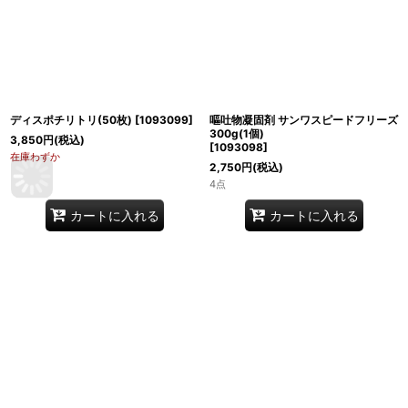
ディスポチリトリ(50枚)
[
1093099
]
嘔吐物凝固剤 サンワスピードフリーズ
300g(1個)
3,850
円
(税込)
[
1093098
]
在庫わずか
2,750
円
(税込)
4点
カートに入れる
カートに入れる