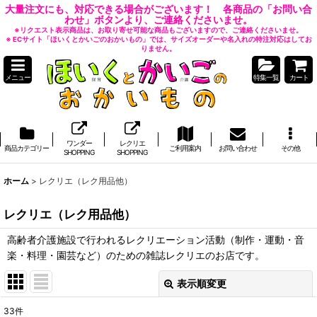
大量注文にも、対応できる場合がございます！ 各商品の「お問い合
わせ」ボタンより、ご連絡くださいませ。
※リクエスト表示商品は、お取り寄せ可能な商品もございますので、ご連絡くださいませ。
※ ECサイト「ほいくとかいごのおかいもの」では、サイズオーダーや名入れの特注対応はしてお
りません。
メニュー
特集一覧
カート
ワンダー
レクリエ
商品カテゴリー
ご利用案内
お問い合わせ
その他
SHOPPING
SHOPPING
ホーム
>
レクリエ（レク用品他）
レクリエ（レク用品他）
高齢者介護施設で行われるレクリエーション活動（制作・運動・音
楽・料理・園芸など）のための雑誌レクリエのお店です。
表示順変更
閉じる
33
件