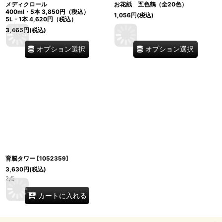
メディクロール
お花紙 五色鶴（全20色）
400ml・5本 3,850円（税込）
1,056
円
(税込)
5L・1本 4,620円（税込）
3,465
円
(税込)
オプション選択
オプション選択
育脳タワー
[
1052359
]
3,630
円
(税込)
2点
カートに入れる