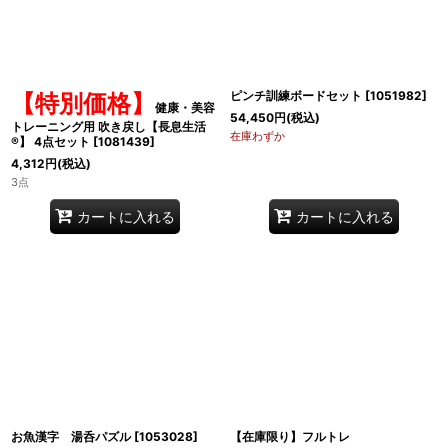
ピンチ訓練ボードセット
[
1051982
]
【特別価格】
健康・美容
54,450
円
(税込)
トレーニング用 吹き戻し【長息生活
在庫わずか
®】 4点セット
[
1081439
]
4,312
円
(税込)
3点
カートに入れる
カートに入れる
お魚漢字 湯呑パズル
[
1053028
]
【在庫限り】フルトレ