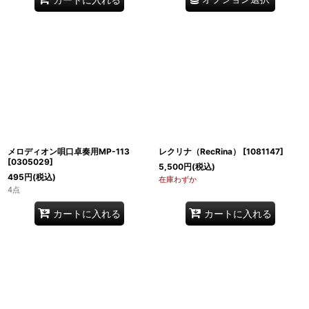
メロディオン唄口卓奏用MP-113
レクリナ（RecRina）
[
1081147
]
[
0305029
]
5,500
円
(税込)
495
円
(税込)
在庫わずか
4点
カートに入れる
カートに入れる