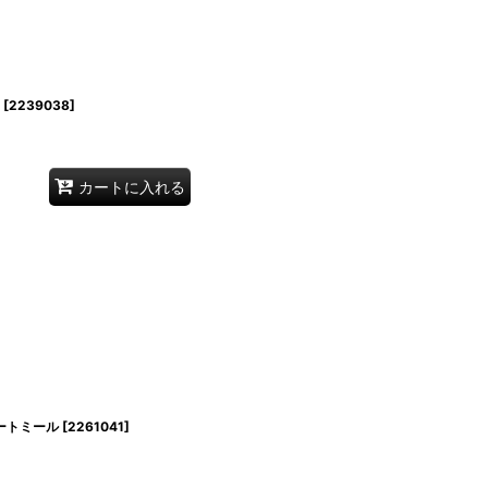
[
2239038
]
カートに入れる
ートミール
[
2261041
]