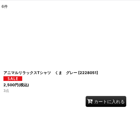
6
件
表示数
:
並び順
:
アニマルリラックスTシャツ くま グレー
[
2228051
]
2,500
円
(税込)
3点
カートに入れる