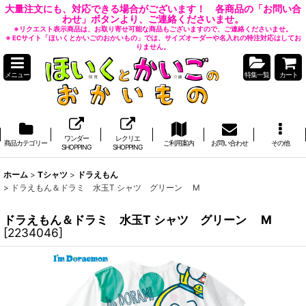
大量注文にも、対応できる場合がございます！ 各商品の「お問い合
わせ」ボタンより、ご連絡くださいませ。
※リクエスト表示商品は、お取り寄せ可能な商品もございますので、ご連絡くださいませ。
※ ECサイト「ほいくとかいごのおかいもの」では、サイズオーダーや名入れの特注対応はしてお
りません。
メニュー
特集一覧
カート
ワンダー
レクリエ
商品カテゴリー
ご利用案内
お問い合わせ
その他
SHOPPING
SHOPPING
ホーム
>
Tシャツ
>
ドラえもん
>
ドラえもん＆ドラミ 水玉T シャツ グリーン M
ドラえもん＆ドラミ 水玉T シャツ グリーン M
[
2234046
]