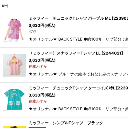
18
件
表示数
:
ミッフィー チュニックTシャツ パープル ML
[
22390
3,630
円
(税込)
並び順
:
47点
★オリジナル★ BACK STYLE ●綿100% リブ部分
〈ミッフィー〉スナッフィーTシャツ LL
[
2244021
]
3,630
円
(税込)
在庫わずか
★オリジナル★ ブルーナの絵本でおなじみのスナッフィー
ミッフィー チュニックTシャツ ターコイズ 特L
[
223
3,630
円
(税込)
在庫わずか
★オリジナル★ BACK STYLE ●綿100% リブ部分
ミッフィー シンプルTシャツ ブラック