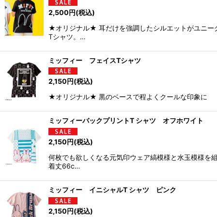
2,500
円
(税込)
★オリジナル★ 耳だけを強調したシルエットがユニー
Tシャツ。…
ミッフィー フェイスTシャツ
2,150
円
(税込)
★オリジナル★ 黒のベースで程よくクールな印象に FRON
ミッフィーバックプリントT シャツ オフホワイト
2,150
円
(税込)
何枚でも欲しくなる元気印ウェア縞模様と水玉模様を組み
着丈66c…
ミッフィー イニシャルT シャツ ピンク
2,150
円
(税込)