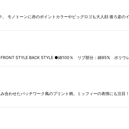
ク。 モノトーンに赤のポイントカラーやビッグロゴも大人顔 後ろ姿のイ
T STYLE BACK STYLE ●綿100％ リブ部分：綿95% ポリウ
合わせたパッチワーク風のプリント柄。ミッフィーの表情にも注目！★オリジ