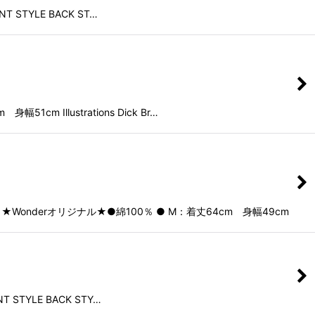
YLE BACK ST…
llustrations Dick Br…
derオリジナル★●綿100％ ● M：着丈64cm 身幅49cm
LE BACK STY…