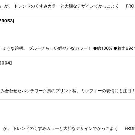
が。 トレンドのくすみカラーと大胆なデザインでかっこよく FRONT ST
29053
]
。 ブルーナらしい鮮やかなカラー！ ●綿100% ●着丈69cm 身幅51cm I
2064
]
わせたパッチワーク風のプリント柄。ミッフィーの表情にも注目！★Won
。 トレンドのくすみカラーと大胆なデザインでかっこよく FRONT STY