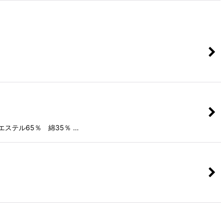
ステル65％ 綿35％ …