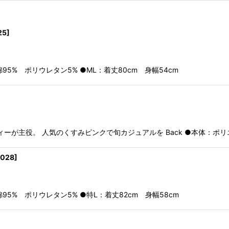
25
]
：綿95% ポリウレタン5% ●ML：着丈80cm 身幅54cm
絞り込む
が主役。 人気のくすみピンクで旬カジュアルを Back ●本体：ポリエ
9028
]
：綿95% ポリウレタン5% ●特L：着丈82cm 身幅58cm