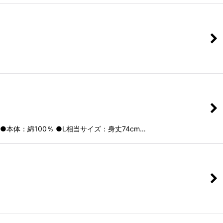
体：綿100％ ●L相当サイズ：身丈74cm…