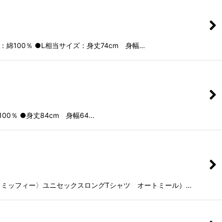
100％ ●L相当サイズ：身丈74cm 身幅…
0％ ●身丈84cm 身幅64…
 〈ミッフィー〉ユニセックスロングTシャツ オートミール）…