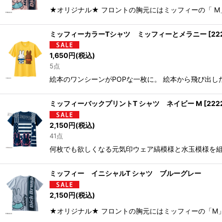
★オリジナル★ フロントの胸元にはミッフィーの「 M」 
ミッフィーカラーTシャツ ミッフィーとメラニー
[
22
1,650
円
(税込)
5点
絵本のワンシーンがPOPな一枚に。 絵本から飛び出したような絵柄
ミッフィーバックプリントT シャツ ネイビー M
[
222
2,150
円
(税込)
41点
何枚でも欲しくなる元気印ウェア縞模様と水玉模様を組み合
ミッフィー イニシャルT シャツ ブルーグレー
2,150
円
(税込)
★オリジナル★ フロントの胸元にはミッフィーの「M」 が