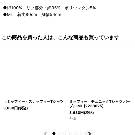
●綿100% リブ部分：綿95% ポリウレタン5%
●ML：着丈80cm 身幅54cm
この商品を買った人は、こんな商品も買っています
〈ミッフィー〉スナッフィーTシャツ
ミッフィー チュニックTシャツ パー
プル ML
[
2239025
]
3,630
円
(税込)
3,630
円
(税込)
47点