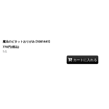
魔法のピタットおりがみ
[
1081441
]
770
円
(税込)
5点
カートに入れる