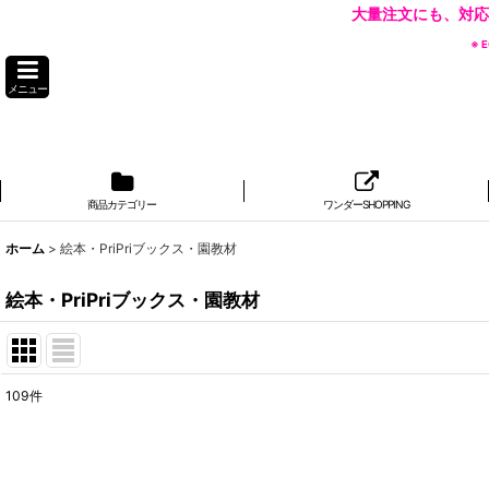
大量注文にも、対応
※
メニュー
商品カテゴリー
ワンダーSHOPPING
ホーム
>
絵本・PriPriブックス・園教材
絵本・PriPriブックス・園教材
109
件
表示数
:
並び順
: