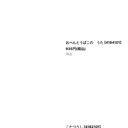
おべんとうばこの うた
[
4184101
]
935
円
(税込)
18点
こたつうし
[
4182101
]