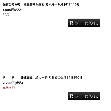
保育ひろがる 部屋飾り＆壁面(1)４月ー９月
[
4184401
]
1,980
円
(税込)
26点
カートに入れる
ＰｒｉＰｒｉ発達支援 絵カード(7)集団の生活
[
4185101
]
2,200
円
(税込)
在庫わずか
カートに入れる