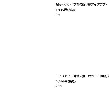
超かわいい！季節の折り紙アイデアブッ
1,650
円
(税込)
5点
ＰｒｉＰｒｉ発達支援 絵カード(8)あ
2,200
円
(税込)
26点