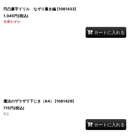
凹凸書字ドリル なぞり書き編
[
1081433
]
1,045
円
(税込)
在庫わずか
カートに入れる
魔法のザラザラ下じき（A4）
[
1081429
]
715
円
(税込)
8点
カートに入れる