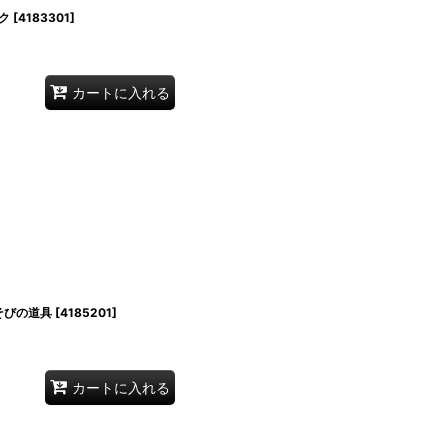
ク
[
4183301
]
カートに入れる
そびの道具
[
4185201
]
カートに入れる