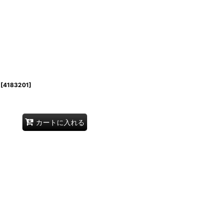
[
4183201
]
カートに入れる