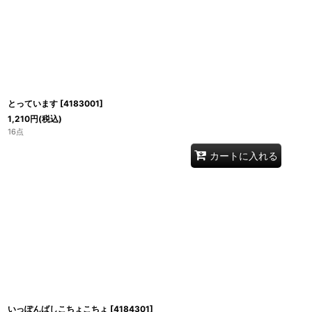
とっています
[
4183001
]
1,210
円
(税込)
16点
カートに入れる
いっぽんばしこちょこちょ
[
4184301
]