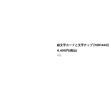
絞り込む
絵文字カードと文字チップ
[
1081443
]
4,400
円
(税込)
4点