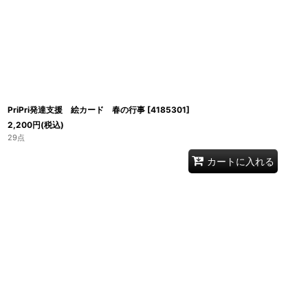
PriPri発達支援 絵カード 春の行事
[
4185301
]
2,200
円
(税込)
29点
カートに入れる