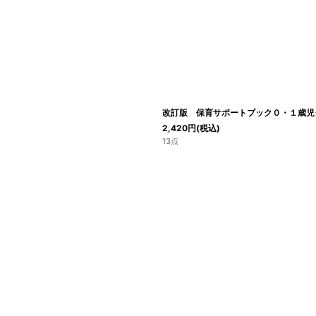
改訂版 保育サポートブック０・１歳児
2,420
円
(税込)
13点