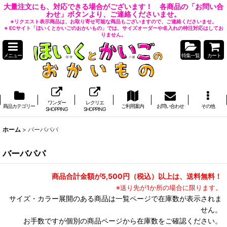
大量注文にも、対応できる場合がございます！ 各商品の「お問い合
わせ」ボタンより、ご連絡くださいませ。
※リクエスト表示商品は、お取り寄せ可能な商品もございますので、ご連絡くださいませ。
※ ECサイト「ほいくとかいごのおかいもの」では、サイズオーダーや名入れの特注対応はしてお
りません。
メニュー
特集一覧
カート
ワンダー
レクリエ
商品カテゴリー
ご利用案内
お問い合わせ
その他
SHOPPING
SHOPPING
ホーム
>
バーバパパ
バーバパパ
商品合計金額が5,500円（税込）以上は、送料無料！
※送り先が1か所の場合に限ります。
サイズ・カラー展開のある商品は一覧ページで在庫数が表示されま
せん。
お手数ですが個別の商品ページから在庫数をご確認ください。