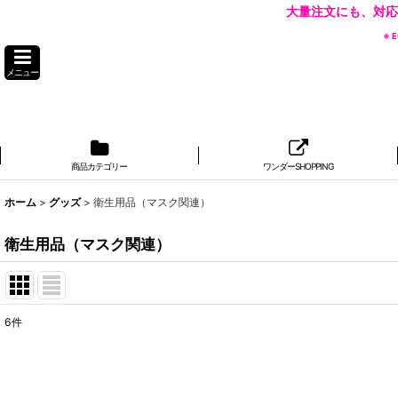
大量注文にも、対応
※
メニュー
商品カテゴリー
ワンダーSHOPPING
ホーム
>
グッズ
>
衛生用品（マスク関連）
衛生用品（マスク関連）
6
件
表示数
:
並び順
: