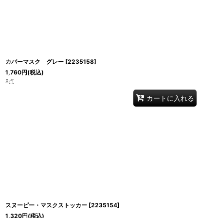
カバーマスク グレー
[
2235158
]
1,760
円
(税込)
8点
カートに入れる
スヌーピー・マスクストッカー
[
2235154
]
1,320
円
(税込)