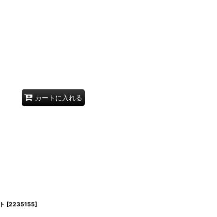
カートに入れる
ト
[
2235155
]