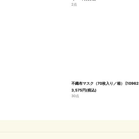
2点
不織布マスク（70枚入り／箱）
[
10962
3,575
円
(税込)
30点