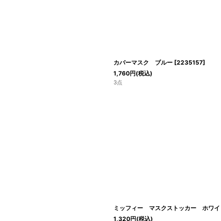
絞り込む
カバーマスク ブルー
[
2235157
]
1,760
円
(税込)
3点
ミッフィー マスクストッカー ホワイ
1,320
円
(税込)