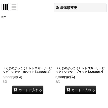
表示順変更
閉じる
3
件
表示数
:
並び順
:
絞り込む
〈くまのがっこう〉レトロガーリービ
〈くまのがっこう〉レトロガーリービ
ッグＴシャツ ホワイト
[
2250018
]
ッグＴシャツ ブラック
[
2250017
]
3,960
円
(税込)
3,960
円
(税込)
3点
2点
カートに入れる
カートに入れる