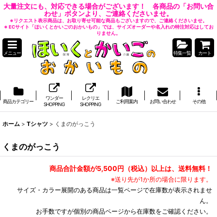
大量注文にも、対応できる場合がございます！ 各商品の「お問い合
わせ」ボタンより、ご連絡くださいませ。
※リクエスト表示商品は、お取り寄せ可能な商品もございますので、ご連絡くださいませ。
※ ECサイト「ほいくとかいごのおかいもの」では、サイズオーダーや名入れの特注対応はしてお
りません。
メニュー
特集一覧
カート
ワンダー
レクリエ
商品カテゴリー
ご利用案内
お問い合わせ
その他
SHOPPING
SHOPPING
ホーム
>
Tシャツ
>
くまのがっこう
くまのがっこう
商品合計金額が5,500円（税込）以上は、送料無料！
※送り先が1か所の場合に限ります。
サイズ・カラー展開のある商品は一覧ページで在庫数が表示されませ
ん。
お手数ですが個別の商品ページから在庫数をご確認ください。