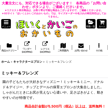
大量注文にも、対応できる場合がございます！ 各商品の「お問い合
わせ」ボタンより、ご連絡くださいませ。
※リクエスト表示商品は、お取り寄せ可能な商品もございますので、ご連絡くださいませ。
※ ECサイト「ほいくとかいごのおかいもの」では、サイズオーダーや名入れの特注対応はしてお
りません。
メニュー
特集一覧
カート
ワンダー
レクリエ
商品カテゴリー
ご利用案内
お問い合わせ
その他
SHOPPING
SHOPPING
ホーム
>
キャラクターエプロン
>
ミッキー＆フレンズ
ミッキー＆フレンズ
園の子どもたちが大好きなディズニー！ミッキー＆ミニー、ドナル
ド＆デイジー、チップとデールの保育エプロンが大集合しました。
しゃがんだときにお尻が見えない心遣いや、足さばきがよく、動き
やすいのが特徴です。
商品合計金額が5,500円（税込）以上は、送料無料！