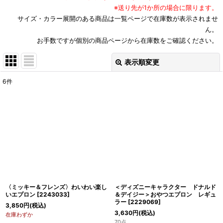
※送り先が1か所の場合に限ります。
サイズ・カラー展開のある商品は一覧ページで在庫数が表示されませ
ん。
お手数ですが個別の商品ページから在庫数をご確認ください。
表示順変更
閉じる
6
件
表示数
:
並び順
:
絞り込む
〈ミッキー＆フレンズ〉わいわい楽し
＜ディズニーキャラクター ドナルド
いエプロン
[
2243033
]
＆デイジー＞おやつエプロン レギュ
ラー
[
2229069
]
3,850
円
(税込)
3,630
円
(税込)
在庫わずか
70点