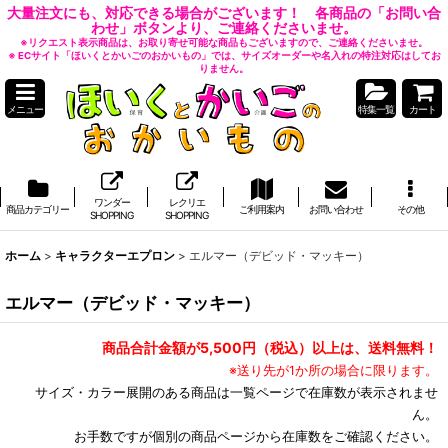
大量注文にも、対応できる場合がございます！ 各商品の「お問い合
わせ」ボタンより、ご連絡くださいませ。
※リクエスト表示商品は、お取り寄せ可能な商品もございますので、ご連絡くださいませ。
※ ECサイト「ほいくとかいごのおかいもの」では、サイズオーダーや名入れの特注対応はしてお
りません。
メニュー
特集一覧
カート
ワンダー
レクリエ
商品カテゴリー
ご利用案内
お問い合わせ
その他
SHOPPING
SHOPPING
ホーム
>
キャラクターエプロン
>
エルマー（デビッド・マッキー）
エルマー（デビッド・マッキー）
商品合計金額が5,500円（税込）以上は、送料無料！
※送り先が1か所の場合に限ります。
サイズ・カラー展開のある商品は一覧ページで在庫数が表示されませ
ん。
お手数ですが個別の商品ページから在庫数をご確認ください。