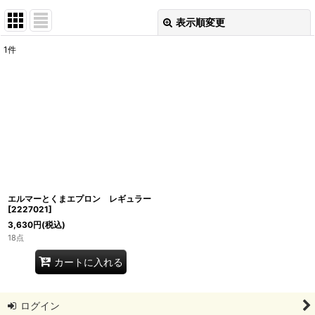
表示順変更
閉じる
1
件
表示数
:
並び順
:
絞り込む
エルマーとくまエプロン レギュラー
[
2227021
]
3,630
円
(税込)
18点
カートに入れる
ログイン