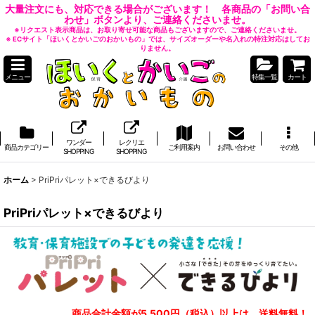
大量注文にも、対応できる場合がございます！ 各商品の「お問い合
わせ」ボタンより、ご連絡くださいませ。
※リクエスト表示商品は、お取り寄せ可能な商品もございますので、ご連絡くださいませ。
※ ECサイト「ほいくとかいごのおかいもの」では、サイズオーダーや名入れの特注対応はしてお
りません。
メニュー
特集一覧
カート
ワンダー
レクリエ
商品カテゴリー
ご利用案内
お問い合わせ
その他
SHOPPING
SHOPPING
ホーム
>
PriPriパレット×できるびより
PriPriパレット×できるびより
商品合計金額が5,500円（税込）以上は、送料無料！