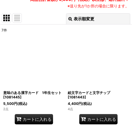
※送り先が1か所の場合に限ります。
表示順変更
閉じる
7
件
表示数
:
並び順
:
絞り込む
意味のある漢字カード 1年生セット
絵文字カードと文字チップ
[
1081445
]
[
1081443
]
5,500
円
(税込)
4,400
円
(税込)
2点
4点
カートに入れる
カートに入れる