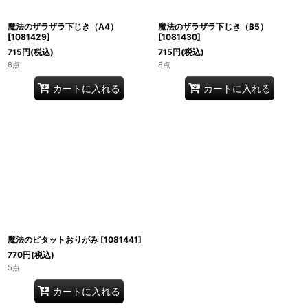
魔法のザラザラ下じき（A4）
魔法のザラザラ下じき（B5）
[
1081429
]
[
1081430
]
715
円
(税込)
715
円
(税込)
8点
8点
カートに入れる
カートに入れる
魔法のピタットおりがみ
[
1081441
]
770
円
(税込)
5点
カートに入れる