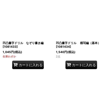
凹凸書字ドリル なぞり書き編
凹凸書字ドリル 模写編（基本）
[
1081433
]
[
1081434
]
1,045
円
(税込)
1,540
円
(税込)
在庫わずか
2点
カートに入れる
カートに入れる