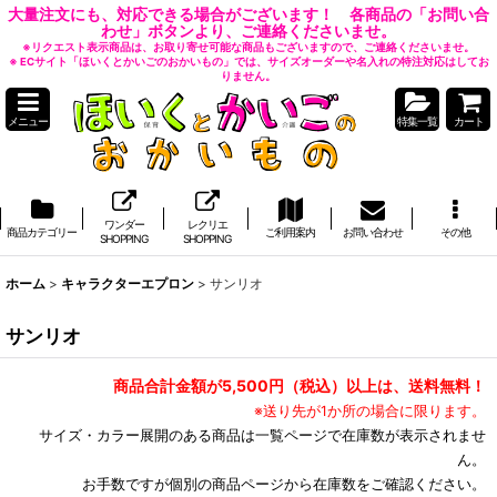
大量注文にも、対応できる場合がございます！ 各商品の「お問い合
わせ」ボタンより、ご連絡くださいませ。
※リクエスト表示商品は、お取り寄せ可能な商品もございますので、ご連絡くださいませ。
※ ECサイト「ほいくとかいごのおかいもの」では、サイズオーダーや名入れの特注対応はしてお
りません。
メニュー
特集一覧
カート
ワンダー
レクリエ
商品カテゴリー
ご利用案内
お問い合わせ
その他
SHOPPING
SHOPPING
ホーム
>
キャラクターエプロン
>
サンリオ
サンリオ
商品合計金額が5,500円（税込）以上は、送料無料！
※送り先が1か所の場合に限ります。
サイズ・カラー展開のある商品は一覧ページで在庫数が表示されませ
ん。
お手数ですが個別の商品ページから在庫数をご確認ください。