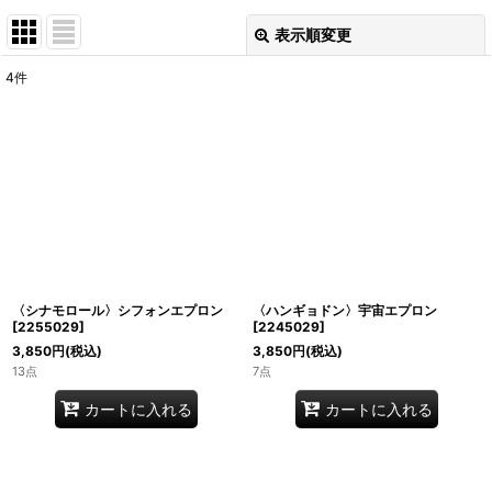
表示順変更
閉じる
4
件
表示数
:
並び順
:
絞り込む
〈シナモロール〉シフォンエプロン
〈ハンギョドン〉宇宙エプロン
[
2255029
]
[
2245029
]
3,850
円
(税込)
3,850
円
(税込)
13点
7点
カートに入れる
カートに入れる