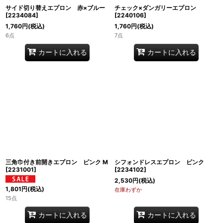
サイド切り替えエプロン 赤×ブルー
チェック×ダンガリーエプロン
[
2234084
]
[
2240106
]
1,760
円
(税込)
1,760
円
(税込)
6点
7点
カートに入れる
カートに入れる
三角巾付き前開きエプロン ピンク M
シフォンドレスエプロン ピンク
[
2231001
]
[
2234102
]
2,530
円
(税込)
1,801
円
(税込)
在庫わずか
15点
カートに入れる
カートに入れる