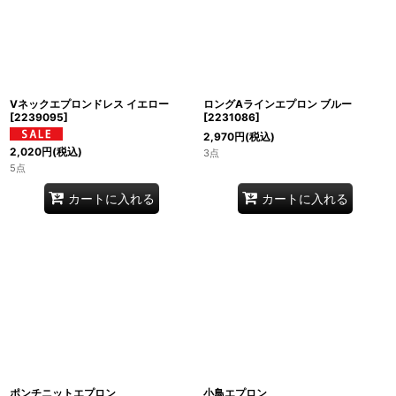
Vネックエプロンドレス イエロー
ロングAラインエプロン ブルー
[
2239095
]
[
2231086
]
2,970
円
(税込)
2,020
円
(税込)
3点
5点
カートに入れる
カートに入れる
ポンチニットエプロン
小鳥エプロン