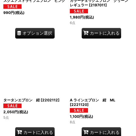
スクエアストライプエプロン ピンク
カラーチェックエプロン グリーン
レギュラー
[
2197011
]
990
円
(税込)
1,980
円
(税込)
6点
オプション選択
カートに入れる
タータンエプロン 紺
[
2202112
]
A ラインエプロン 紺 ML
[
2221120
]
2,050
円
(税込)
1,100
円
(税込)
5点
8点
カートに入れる
カートに入れる