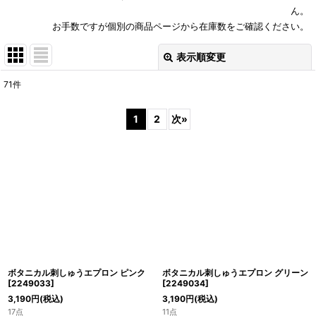
ん。
お手数ですが個別の商品ページから在庫数をご確認ください。
表示順変更
閉じる
71
件
表示数
:
1
2
次
»
並び順
:
絞り込む
ボタニカル刺しゅうエプロン ピンク
ボタニカル刺しゅうエプロン グリーン
[
2249033
]
[
2249034
]
3,190
円
(税込)
3,190
円
(税込)
17点
11点