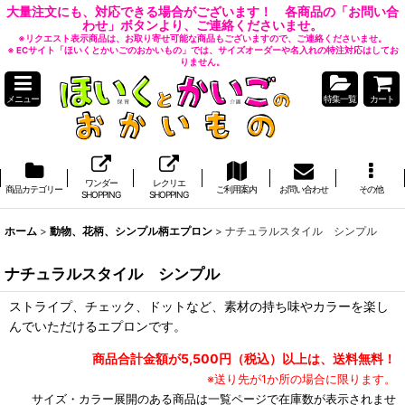
大量注文にも、対応できる場合がございます！ 各商品の「お問い合
わせ」ボタンより、ご連絡くださいませ。
※リクエスト表示商品は、お取り寄せ可能な商品もございますので、ご連絡くださいませ。
※ ECサイト「ほいくとかいごのおかいもの」では、サイズオーダーや名入れの特注対応はしてお
りません。
メニュー
特集一覧
カート
ワンダー
レクリエ
商品カテゴリー
ご利用案内
お問い合わせ
その他
SHOPPING
SHOPPING
ホーム
>
動物、花柄、シンプル柄エプロン
>
ナチュラルスタイル シンプル
ナチュラルスタイル シンプル
ストライプ、チェック、ドットなど、素材の持ち味やカラーを楽し
んでいただけるエプロンです。
商品合計金額が5,500円（税込）以上は、送料無料！
※送り先が1か所の場合に限ります。
サイズ・カラー展開のある商品は一覧ページで在庫数が表示されませ