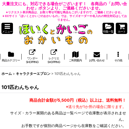
大量注文にも、対応できる場合がございます！ 各商品の「お問い合
わせ」ボタンより、ご連絡くださいませ。
※リクエスト表示商品は、お取り寄せ可能な商品もございますので、ご連絡くださいませ。
※ ECサイト「ほいくとかいごのおかいもの」では、サイズオーダーや名入れの特注対応はしてお
りません。
メニュー
特集一覧
カート
ワンダー
レクリエ
商品カテゴリー
ご利用案内
お問い合わせ
その他
SHOPPING
SHOPPING
ホーム
>
キャラクターエプロン
>
101匹わんちゃん
101匹わんちゃん
商品合計金額が5,500円（税込）以上は、送料無料！
※送り先が1か所の場合に限ります。
サイズ・カラー展開のある商品は一覧ページで在庫数が表示されませ
ん。
お手数ですが個別の商品ページから在庫数をご確認ください。