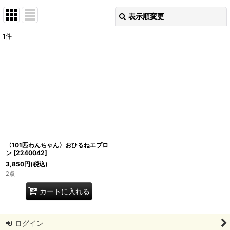
表示順変更
閉じる
1
件
表示数
:
並び順
:
絞り込む
〈101匹わんちゃん〉おひるねエプロ
ン
[
2240042
]
3,850
円
(税込)
2点
カートに入れる
ログイン