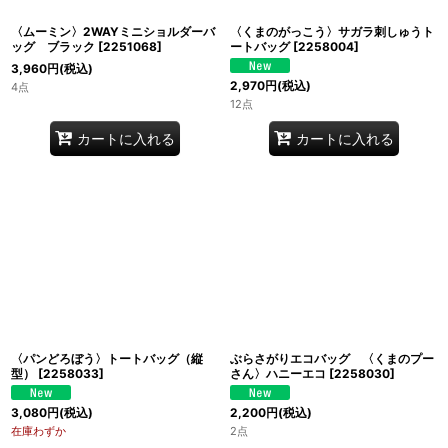
〈ムーミン〉2WAYミニショルダーバ
〈くまのがっこう〉サガラ刺しゅうト
ッグ ブラック
[
2251068
]
ートバッグ
[
2258004
]
3,960
円
(税込)
2,970
円
(税込)
4点
12点
カートに入れる
カートに入れる
〈パンどろぼう〉トートバッグ（縦
ぶらさがりエコバッグ 〈くまのプー
型）
[
2258033
]
さん〉ハニーエコ
[
2258030
]
3,080
円
(税込)
2,200
円
(税込)
在庫わずか
2点