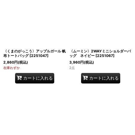
〈くまのがっこう〉アップルガール 帆
〈ムーミン〉2WAYミニショルダーバ
布トートバッグ
[
2251047
]
ッグ ネイビー
[
2251067
]
2,860
円
(税込)
3,960
円
(税込)
在庫わずか
2点
カートに入れる
カートに入れる