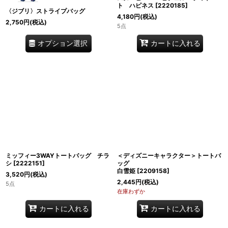
ト ハピネス
[
2220185
]
〈ジブリ〉ストライプバッグ
4,180
円
(税込)
2,750
円
(税込)
5点
オプション選択
カートに入れる
ミッフィー3WAYトートバッグ チラ
＜ディズニーキャラクター＞トートバ
シ
[
2222151
]
ッグ
白雪姫
[
2209158
]
3,520
円
(税込)
2,445
円
(税込)
5点
在庫わずか
カートに入れる
カートに入れる