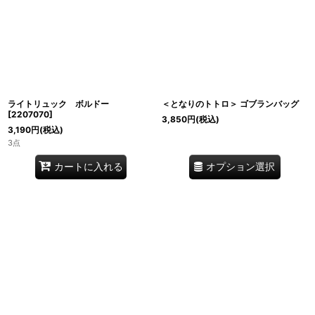
ライトリュック ボルドー
＜となりのトトロ＞ ゴブランバッグ
[
2207070
]
3,850
円
(税込)
3,190
円
(税込)
3点
オプション選択
カートに入れる