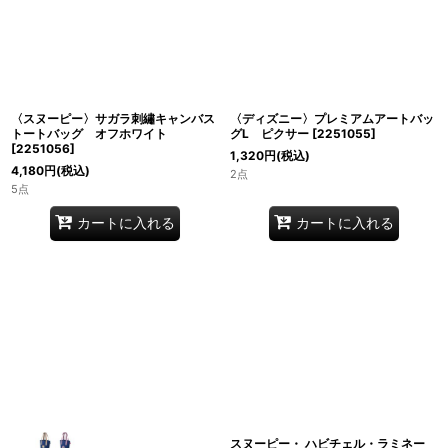
〈スヌーピー〉サガラ刺繡キャンバス
〈ディズニー〉プレミアムアートバッ
トートバッグ オフホワイト
グL ピクサー
[
2251055
]
[
2251056
]
1,320
円
(税込)
4,180
円
(税込)
2点
5点
カートに入れる
カートに入れる
スヌーピー・ ハビチェル・ラミネー