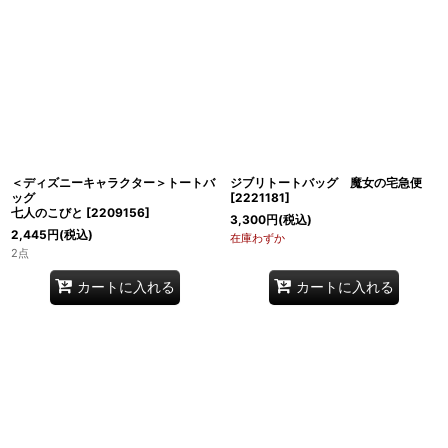
＜ディズニーキャラクター＞トートバ
ジブリトートバッグ 魔女の宅急便
ッグ
[
2221181
]
七人のこびと
[
2209156
]
3,300
円
(税込)
2,445
円
(税込)
在庫わずか
2点
カートに入れる
カートに入れる