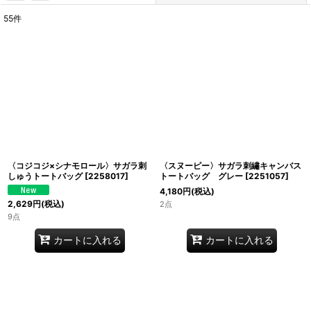
55
件
表示数
:
並び順
:
絞り込む
〈コジコジ×シナモロール〉サガラ刺
〈スヌーピー〉サガラ刺繡キャンバス
しゅうトートバッグ
[
2258017
]
トートバッグ グレー
[
2251057
]
4,180
円
(税込)
2,629
円
(税込)
2点
9点
カートに入れる
カートに入れる