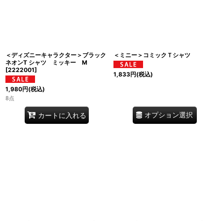
＜ディズニーキャラクター＞ブラック
＜ミニー＞コミックＴシャツ
ネオンT シャツ ミッキー M
[
2222001
]
1,833
円
(税込)
1,980
円
(税込)
8点
オプション選択
カートに入れる