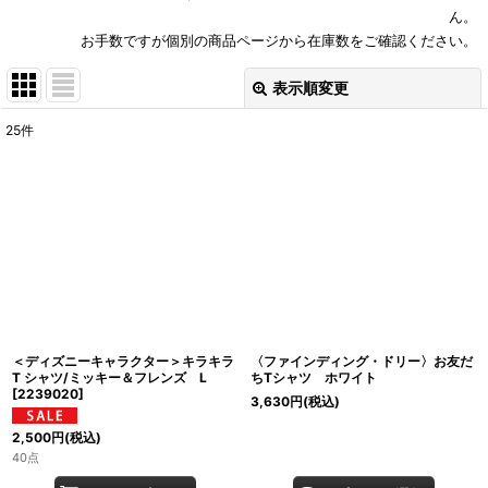
ん。
お手数ですが個別の商品ページから在庫数をご確認ください。
表示順変更
閉じる
25
件
表示数
:
並び順
:
絞り込む
＜ディズニーキャラクター＞キラキラ
〈ファインディング・ドリー〉お友だ
T シャツ/ミッキー＆フレンズ L
ちTシャツ ホワイト
[
2239020
]
3,630
円
(税込)
2,500
円
(税込)
40点