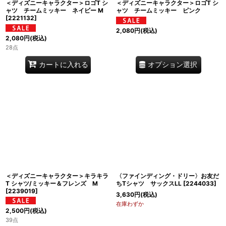
＜ディズニーキャラクター＞ロゴT シ
＜ディズニーキャラクター＞ロゴT シ
ャツ チームミッキー ネイビー M
ャツ チームミッキー ピンク
[
2221132
]
2,080
円
(税込)
2,080
円
(税込)
28点
オプション選択
カートに入れる
＜ディズニーキャラクター＞キラキラ
〈ファインディング・ドリー〉お友だ
T シャツ/ミッキー＆フレンズ M
ちTシャツ サックスLL
[
2244033
]
[
2239019
]
3,630
円
(税込)
在庫わずか
2,500
円
(税込)
39点