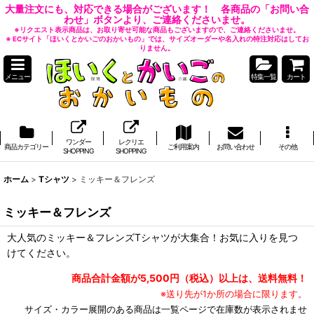
大量注文にも、対応できる場合がございます！ 各商品の「お問い合
わせ」ボタンより、ご連絡くださいませ。
※リクエスト表示商品は、お取り寄せ可能な商品もございますので、ご連絡くださいませ。
※ ECサイト「ほいくとかいごのおかいもの」では、サイズオーダーや名入れの特注対応はしてお
りません。
メニュー
特集一覧
カート
ワンダー
レクリエ
商品カテゴリー
ご利用案内
お問い合わせ
その他
SHOPPING
SHOPPING
ホーム
>
Tシャツ
>
ミッキー＆フレンズ
ミッキー＆フレンズ
大人気のミッキー＆フレンズTシャツが大集合！お気に入りを見つ
けてください。
商品合計金額が5,500円（税込）以上は、送料無料！
※送り先が1か所の場合に限ります。
サイズ・カラー展開のある商品は一覧ページで在庫数が表示されませ