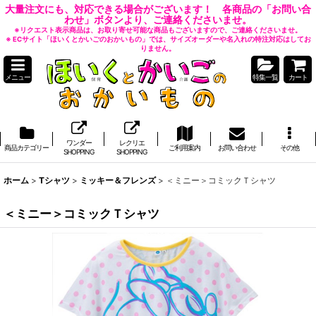
大量注文にも、対応できる場合がございます！ 各商品の「お問い合
わせ」ボタンより、ご連絡くださいませ。
※リクエスト表示商品は、お取り寄せ可能な商品もございますので、ご連絡くださいませ。
※ ECサイト「ほいくとかいごのおかいもの」では、サイズオーダーや名入れの特注対応はしてお
りません。
メニュー
特集一覧
カート
ワンダー
レクリエ
商品カテゴリー
ご利用案内
お問い合わせ
その他
SHOPPING
SHOPPING
ホーム
>
Tシャツ
>
ミッキー＆フレンズ
>
＜ミニー＞コミックＴシャツ
＜ミニー＞コミックＴシャツ