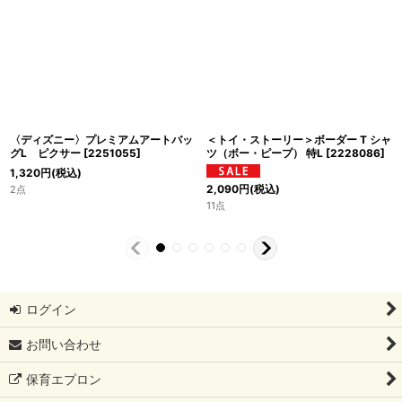
〈ディズニー〉プレミアムアートバッ
＜トイ・ストーリー＞ボーダー T シャ
グL ピクサー
[
2251055
]
ツ（ボー・ピープ） 特L
[
2228086
]
1,320
円
(税込)
2,090
円
(税込)
2点
11点
ログイン
お問い合わせ
保育エプロン