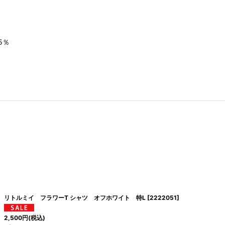
5％
リトルミイ フラワーT シャツ オフホワイト 特L
[
2222051
]
2,500
円
(税込)