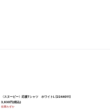
〈スヌーピー〉応援Tシャツ ホワイトL
[
2244011
]
3,630
円
(税込)
在庫わずか