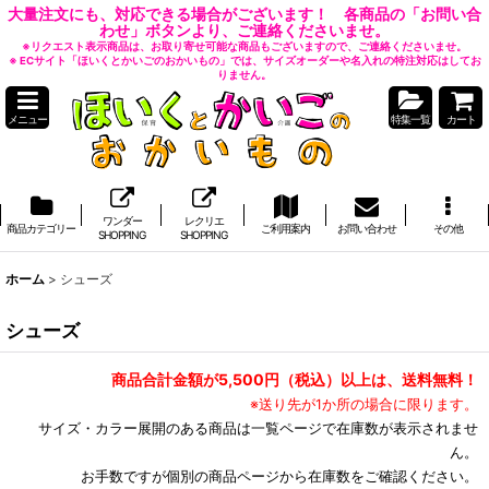
大量注文にも、対応できる場合がございます！ 各商品の「お問い合
わせ」ボタンより、ご連絡くださいませ。
※リクエスト表示商品は、お取り寄せ可能な商品もございますので、ご連絡くださいませ。
※ ECサイト「ほいくとかいごのおかいもの」では、サイズオーダーや名入れの特注対応はしてお
りません。
メニュー
特集一覧
カート
ワンダー
レクリエ
商品カテゴリー
ご利用案内
お問い合わせ
その他
SHOPPING
SHOPPING
ホーム
>
シューズ
シューズ
商品合計金額が5,500円（税込）以上は、送料無料！
※送り先が1か所の場合に限ります。
サイズ・カラー展開のある商品は一覧ページで在庫数が表示されませ
ん。
お手数ですが個別の商品ページから在庫数をご確認ください。