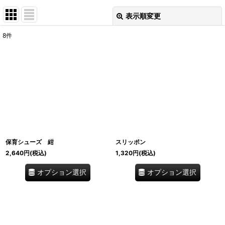
表示順変更
閉じる
8
件
表示数
:
並び順
:
絞り込む
保育シューズ 紺
スリッポン
2,640
円
(税込)
1,320
円
(税込)
オプション選択
オプション選択