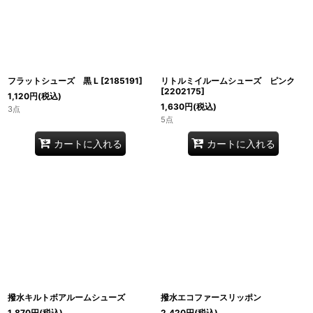
フラットシューズ 黒 L
[
2185191
]
リトルミイルームシューズ ピンク
[
2202175
]
1,120
円
(税込)
1,630
円
(税込)
3点
5点
カートに入れる
カートに入れる
撥水キルトボアルームシューズ
撥水エコファースリッポン
1,870
円
(税込)
2,420
円
(税込)