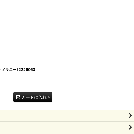
とメラニー
[
2229053
]
カートに入れる