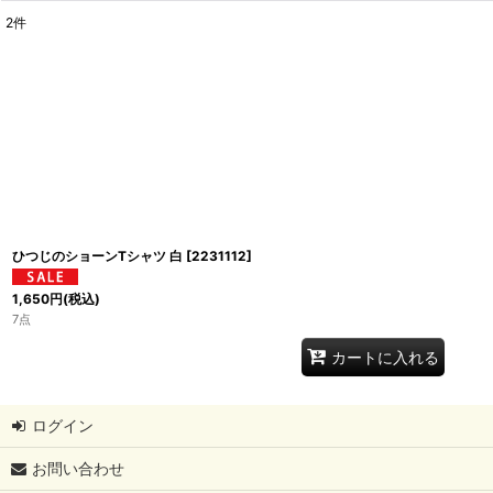
2
件
表示数
:
並び順
:
ひつじのショーンTシャツ 白
[
2231112
]
1,650
円
(税込)
7点
カートに入れる
ログイン
お問い合わせ