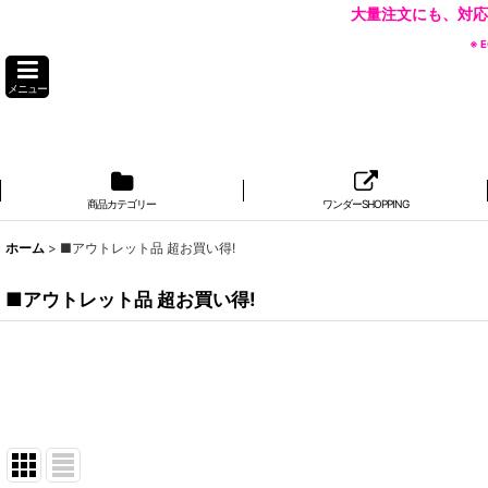
大量注文にも、対応
※
メニュー
商品カテゴリー
ワンダーSHOPPING
ホーム
>
■アウトレット品 超お買い得!
■アウトレット品 超お買い得!