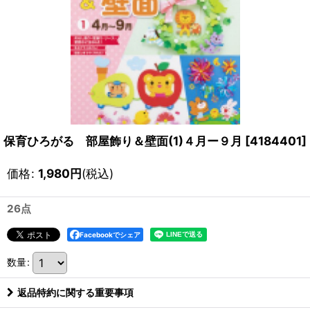
保育ひろがる 部屋飾り＆壁面(1)４月ー９月
[
4184401
]
価格
:
1,980
円
(税込)
26点
Facebookでシェア
数量
:
返品特約に関する重要事項