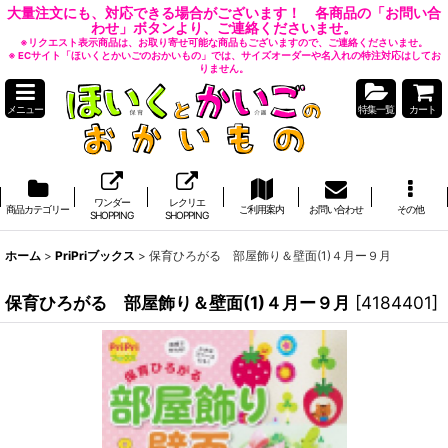
大量注文にも、対応できる場合がございます！ 各商品の「お問い合
わせ」ボタンより、ご連絡くださいませ。
※リクエスト表示商品は、お取り寄せ可能な商品もございますので、ご連絡くださいませ。
※ ECサイト「ほいくとかいごのおかいもの」では、サイズオーダーや名入れの特注対応はしてお
りません。
メニュー
特集一覧
カート
ワンダー
レクリエ
商品カテゴリー
ご利用案内
お問い合わせ
その他
SHOPPING
SHOPPING
ホーム
>
PriPriブックス
>
保育ひろがる 部屋飾り＆壁面(1)４月ー９月
保育ひろがる 部屋飾り＆壁面(1)４月ー９月
[
4184401
]