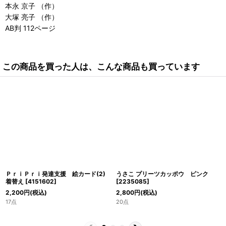
本永 京子 （作）
大塚 亮子 （作）
AB判 112ページ
この商品を買った人は、こんな商品も買っています
ＰｒｉＰｒｉ発達支援 絵カード(2)
うさこ プリーツカッポウ ピンク
着替え
[
4151602
]
[
2235085
]
2,200
円
(税込)
2,800
円
(税込)
17点
20点