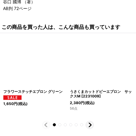
谷口 國博 （著）
AB判 72ページ
この商品を買った人は、こんな商品も買っています
フラワーステッチエプロン グリーン
うさくまカットドビーエプロン サッ
クスM
[
2231009
]
2,380
円
(税込)
1,650
円
(税込)
56点