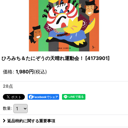
ひろみち＆たにぞうの天晴れ運動会！
[
4173901
]
価格
:
1,980
円
(税込)
28点
Facebookでシェア
数量
:
返品特約に関する重要事項