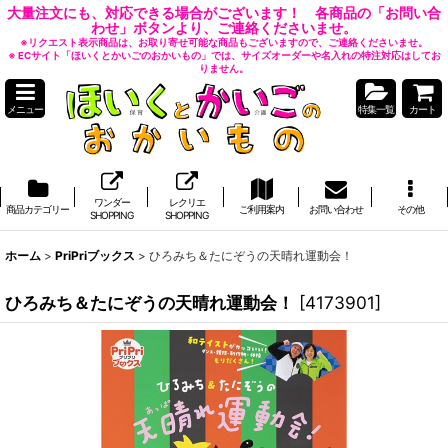
大量注文にも、対応できる場合がございます！ 各商品の「お問い合
わせ」ボタンより、ご連絡くださいませ。
※リクエスト表示商品は、お取り寄せ可能な商品もございますので、ご連絡くださいませ。
※ ECサイト「ほいくとかいごのおかいもの」では、サイズオーダーや名入れの特注対応はしてお
りません。
メニュー
特集一覧
カート
ワンダー
レクリエ
商品カテゴリー
ご利用案内
お問い合わせ
その他
SHOPPING
SHOPPING
ホーム
>
PriPriブックス
>
ひろみち＆たにぞうの天晴れ運動会！
ひろみち＆たにぞうの天晴れ運動会！
[
4173901
]