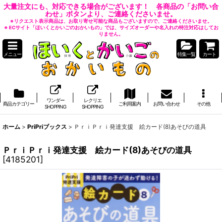
大量注文にも、対応できる場合がございます！ 各商品の「お問い合
わせ」ボタンより、ご連絡くださいませ。
※リクエスト表示商品は、お取り寄せ可能な商品もございますので、ご連絡くださいませ。
※ ECサイト「ほいくとかいごのおかいもの」では、サイズオーダーや名入れの特注対応はしてお
りません。
メニュー
特集一覧
カート
ワンダー
レクリエ
商品カテゴリー
ご利用案内
お問い合わせ
その他
SHOPPING
SHOPPING
ホーム
>
PriPriブックス
>
ＰｒｉＰｒｉ発達支援 絵カード(8)あそびの道具
ＰｒｉＰｒｉ発達支援 絵カード(8)あそびの道具
[
4185201
]