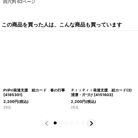
四六判 62ページ
この商品を買った人は、こんな商品も買っています
PriPri発達支援 絵カード 春の行事
ＰｒｉＰｒｉ発達支援 絵カード(3)
[
4185301
]
清潔・片づけ
[
4151603
]
2,200
円
(税込)
2,200
円
(税込)
29点
26点