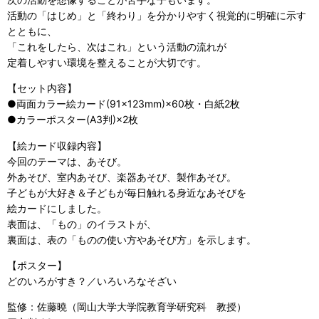
活動の「はじめ」と「終わり」を分かりやすく視覚的に明確に示す
とともに、
「これをしたら、次はこれ」という活動の流れが
定着しやすい環境を整えることが大切です。
【セット内容】
●両面カラー絵カード(91×123mm)×60枚・白紙2枚
●カラーポスター(A3判)×2枚
【絵カード収録内容】
今回のテーマは、あそび。
外あそび、室内あそび、楽器あそび、製作あそび。
子どもが大好き＆子どもが毎日触れる身近なあそびを
絵カードにしました。
表面は、「もの」のイラストが、
裏面は、表の「ものの使い方やあそび方」を示します。
【ポスター】
どのいろがすき？／いろいろなそざい
監修：佐藤曉（岡山大学大学院教育学研究科 教授）