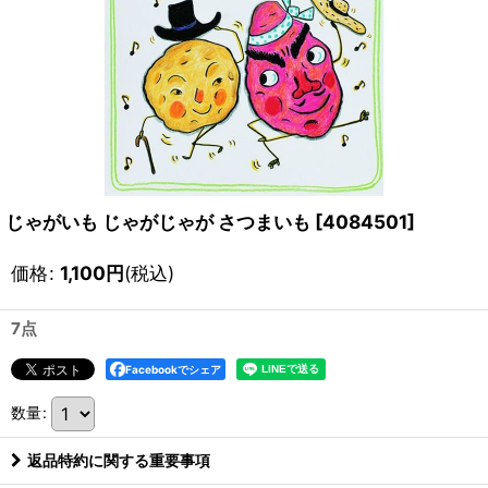
じゃがいも じゃがじゃが さつまいも
[
4084501
]
価格
:
1,100
円
(税込)
7点
Facebookでシェア
数量
:
返品特約に関する重要事項