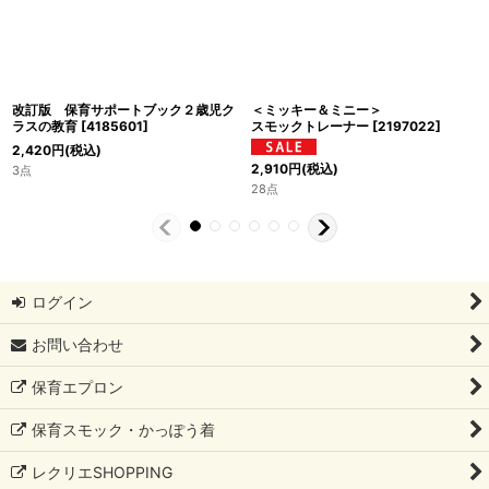
改訂版 保育サポートブック２歳児ク
＜ミッキー＆ミニー＞
ラスの教育
[
4185601
]
スモックトレーナー
[
2197022
]
2,420
円
(税込)
2,910
円
(税込)
3点
28点
ログイン
お問い合わせ
保育エプロン
保育スモック・かっぽう着
レクリエSHOPPING