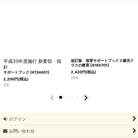
平成30年度施行 新要領・指
改訂版 保育サポートブック３歳児ク
ラスの教育
[
4185701
]
針
2,420
円
(税込)
サポートブック
[
4134401
]
29点
2,200
円
(税込)
2点
ログイン
お問い合わせ