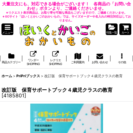
大量注文にも、対応できる場合がございます！ 各商品の「お問い合
わせ」ボタンより、ご連絡くださいませ。
※リクエスト表示商品は、お取り寄せ可能な商品もございますので、ご連絡くださいませ。
※ ECサイト「ほいくとかいごのおかいもの」では、サイズオーダーや名入れの特注対応はしてお
りません。
メニュー
特集一覧
カート
ワンダー
レクリエ
商品カテゴリー
ご利用案内
お問い合わせ
その他
SHOPPING
SHOPPING
ホーム
>
PriPriブックス
>
改訂版 保育サポートブック４歳児クラスの教育
改訂版 保育サポートブック４歳児クラスの教育
[
4185801
]