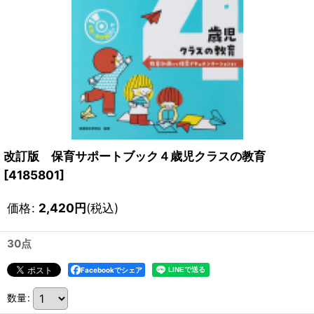
改訂版 保育サポートブック４歳児クラスの教育
[
4185801
]
価格
:
2,420
円
(税込)
30点
Facebookでシェア
数量
: