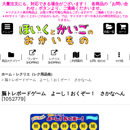
大量注文にも、対応できる場合がございます！ 各商品の「お問い合
わせ」ボタンより、ご連絡くださいませ。
※リクエスト表示商品は、お取り寄せ可能な商品もございますので、ご連絡くださいませ。
※ ECサイト「ほいくとかいごのおかいもの」では、サイズオーダーや名入れの特注対応はしてお
りません。
メニュー
特集一覧
カート
ワンダー
レクリエ
商品カテゴリー
ご利用案内
お問い合わせ
その他
SHOPPING
SHOPPING
ホーム
>
レクリエ（レク用品他）
>
脳トレボードゲーム よーし！おくぞー！ さかなへん
脳トレボードゲーム よーし！おくぞー！ さかなへん
[
1052779
]