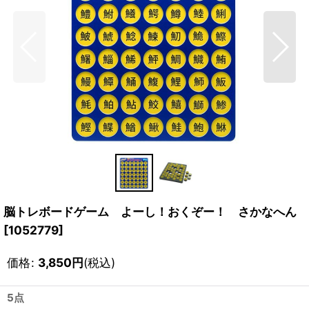
脳トレボードゲーム よーし！おくぞー！ さかなへん
[
1052779
]
価格
:
3,850
円
(税込)
5点