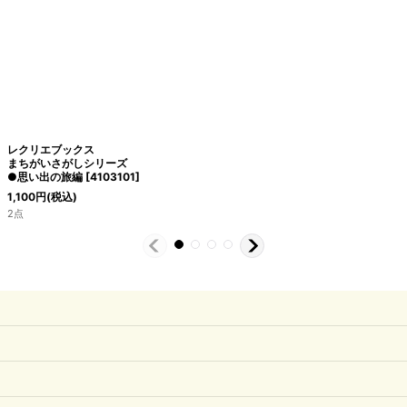
レクリエブックス
まちがいさがしシリーズ
●思い出の旅編
[
4103101
]
1,100
円
(税込)
2点