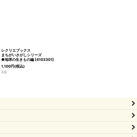
レクリエブックス
まちがいさがしシリーズ
●地球の生きもの編
[
4103301
]
1,100
円
(税込)
2点